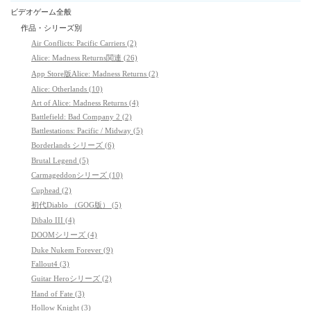
ビデオゲーム全般
作品・シリーズ別
Air Conflicts: Pacific Carriers (2)
Alice: Madness Returns関連 (26)
App Store版Alice: Madness Returns (2)
Alice: Otherlands (10)
Art of Alice: Madness Returns (4)
Battlefield: Bad Company 2 (2)
Battlestations: Pacific / Midway (5)
Borderlands シリーズ (6)
Brutal Legend (5)
Carmageddonシリーズ (10)
Cuphead (2)
初代Diablo （GOG版） (5)
Dibalo III (4)
DOOMシリーズ (4)
Duke Nukem Forever (9)
Fallout4 (3)
Guitar Heroシリーズ (2)
Hand of Fate (3)
Hollow Knight (3)