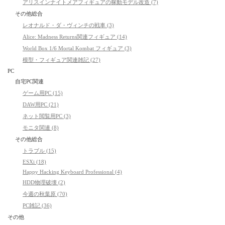
アリスインナイトメアフィギュアの稼動モデル改造 (7)
その他総合
レオナルド・ダ・ヴィンチの戦車 (3)
Alice: Madness Returns関連フィギュア (14)
World Box 1/6 Mortal Kombat フィギュア (3)
模型・フィギュア関連雑記 (27)
PC
自宅PC関連
ゲーム用PC (15)
DAW用PC (21)
ネット閲覧用PC (3)
モニタ関連 (8)
その他総合
トラブル (15)
ESXi (18)
Happy Hacking Keyboard Professional (4)
HDD物理破壊 (2)
今週の秋葉原 (70)
PC雑記 (36)
その他