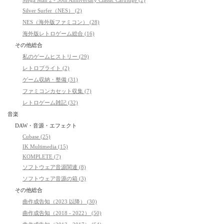
Mega Man 2 - 30th Anniversary Classic Cartridge (2)
Silver Surfer（NES） (2)
NES（海外版ファミコン） (28)
海外版レトロゲーム総合 (16)
その他総合
私のゲームヒストリー (29)
レトロブライト (2)
ゲーム収納・整備 (31)
ファミコンカセット収集 (7)
レトロゲーム雑記 (32)
音楽
DAW・音源・エフェクト
Cubase (25)
IK Multimedia (15)
KOMPLETE (7)
ソフトウェア音源関連 (8)
ソフトウェア音源の箱 (3)
その他総合
曲作成告知（2023 以降） (30)
曲作成告知（2018 - 2022） (50)