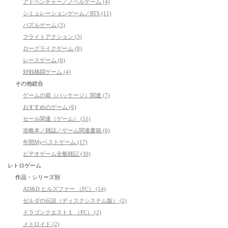
アドベンチャー／ノベルゲーム (4)
シミュレーションゲーム／RTS (11)
パズルゲーム (3)
フライトアクション (3)
ローグライクゲーム (8)
レースゲーム (6)
対戦格闘ゲーム (4)
その他総合
ゲームの箱（パッケージ）関連 (7)
おすすめのゲーム (6)
セール関連（ゲーム） (51)
攻略本／雑誌／ゲーム関連書籍 (6)
年間Myベストゲーム (17)
ビデオゲーム全般雑記 (30)
レトロゲーム
作品・シリーズ別
AD&D ヒルズファー （FC） (14)
ゼルダの伝説（ディスクシステム版） (2)
ドラゴンクエスト１ （FC） (2)
メトロイド (2)