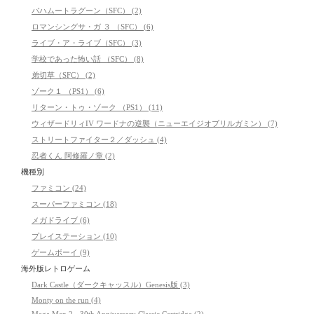
バハムートラグーン（SFC） (2)
ロマンシングサ・ガ ３ （SFC） (6)
ライブ・ア・ライブ（SFC） (3)
学校であった怖い話 （SFC） (8)
弟切草（SFC） (2)
ゾーク１ （PS1） (6)
リターン・トゥ・ゾーク （PS1） (11)
ウィザードリィIV ワードナの逆襲（ニューエイジオブリルガミン） (7)
ストリートファイター２／ダッシュ (4)
忍者くん 阿修羅ノ章 (2)
機種別
ファミコン (24)
スーパーファミコン (18)
メガドライブ (6)
プレイステーション (10)
ゲームボーイ (9)
海外版レトロゲーム
Dark Castle（ダークキャッスル）Genesis版 (3)
Monty on the run (4)