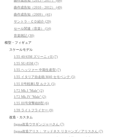
曲作成告知（2013 - 2017） (64)
曲作成告知（2010 - 2012） (49)
曲作成告知（2009） (41)
サントラ・ＣＤ紹介 (29)
セール関連（音楽） (14)
音楽雑記 (30)
模型・フィギュア
スケールモデル
1/35 40/43M ズリーニィII (7)
1/35 SU-85M (7)
1/35 ヘッツァー 中期生産型 (7)
1/35 イタリア自走砲 M40 セモベンテ (5)
1/35 II号戦車L型 ルクス (5)
1/72 Mk.I "Male" (2)
1/72 Mk.IV "Male" (2)
1/35 III号突撃砲B型 (6)
1/39 ライトフライヤー (9)
改造・カスタム
figma改造ウサギンジャーさん (7)
figma改造アリス： マッドネス リターンズ／アリスさん (7)