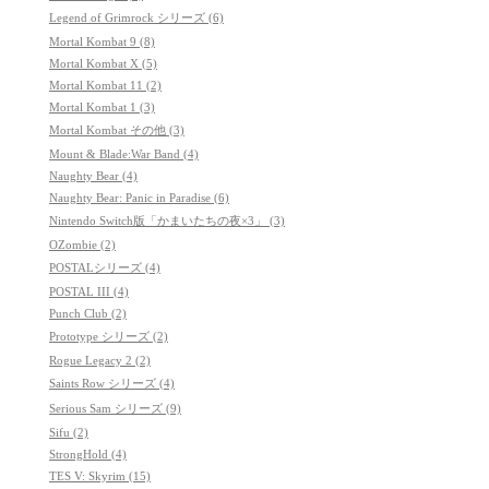
Legend of Grimrock シリーズ (6)
Mortal Kombat 9 (8)
Mortal Kombat X (5)
Mortal Kombat 11 (2)
Mortal Kombat 1 (3)
Mortal Kombat その他 (3)
Mount & Blade:War Band (4)
Naughty Bear (4)
Naughty Bear: Panic in Paradise (6)
Nintendo Switch版「かまいたちの夜×3」 (3)
OZombie (2)
POSTALシリーズ (4)
POSTAL III (4)
Punch Club (2)
Prototype シリーズ (2)
Rogue Legacy 2 (2)
Saints Row シリーズ (4)
Serious Sam シリーズ (9)
Sifu (2)
StrongHold (4)
TES V: Skyrim (15)