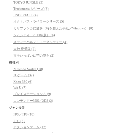
TOKYO JUNGLE (3)
Trackmania シリーズ (3)
UNDERTALE (4)
オクトパストラベラーシリーズ (5)
カサブランカに愛を（時を越えた手紙／Windows） (8)
シムシティ（2013年版） (6)
メディーバル２：トータルウォー (4)
大神 絶景版 (2)
両手いっぱいに芋の花を (2)
機種別
Nintendo Switch (10)
PCゲーム (32)
Xbox 360 (6)
Wii U (7)
プレイステーション３ (9)
ニンテンドー3DS／2DS (2)
ジャンル別
FPS／TPS (18)
RPG (5)
アクションゲーム (12)