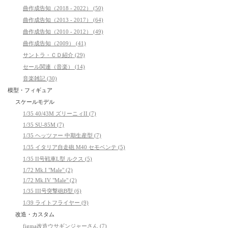
曲作成告知（2018 - 2022） (50)
曲作成告知（2013 - 2017） (64)
曲作成告知（2010 - 2012） (49)
曲作成告知（2009） (41)
サントラ・ＣＤ紹介 (29)
セール関連（音楽） (14)
音楽雑記 (30)
模型・フィギュア
スケールモデル
1/35 40/43M ズリーニィII (7)
1/35 SU-85M (7)
1/35 ヘッツァー 中期生産型 (7)
1/35 イタリア自走砲 M40 セモベンテ (5)
1/35 II号戦車L型 ルクス (5)
1/72 Mk.I "Male" (2)
1/72 Mk.IV "Male" (2)
1/35 III号突撃砲B型 (6)
1/39 ライトフライヤー (9)
改造・カスタム
figma改造ウサギンジャーさん (7)