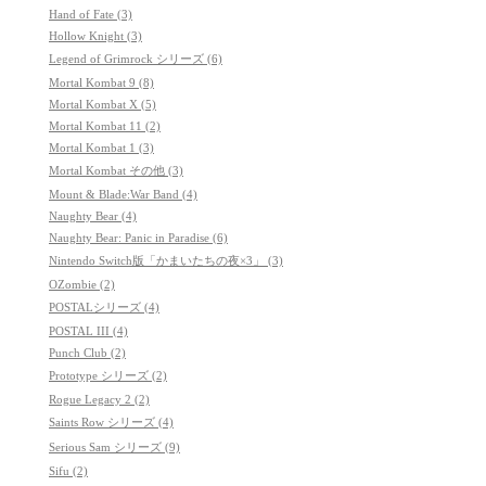
Hand of Fate (3)
Hollow Knight (3)
Legend of Grimrock シリーズ (6)
Mortal Kombat 9 (8)
Mortal Kombat X (5)
Mortal Kombat 11 (2)
Mortal Kombat 1 (3)
Mortal Kombat その他 (3)
Mount & Blade:War Band (4)
Naughty Bear (4)
Naughty Bear: Panic in Paradise (6)
Nintendo Switch版「かまいたちの夜×3」 (3)
OZombie (2)
POSTALシリーズ (4)
POSTAL III (4)
Punch Club (2)
Prototype シリーズ (2)
Rogue Legacy 2 (2)
Saints Row シリーズ (4)
Serious Sam シリーズ (9)
Sifu (2)