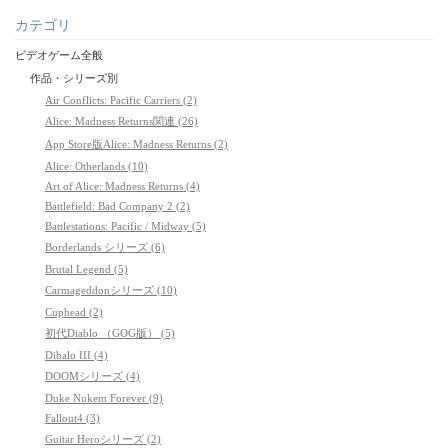
カテゴリ
ビデオゲーム全般
作品・シリーズ別
Air Conflicts: Pacific Carriers (2)
Alice: Madness Returns関連 (26)
App Store版Alice: Madness Returns (2)
Alice: Otherlands (10)
Art of Alice: Madness Returns (4)
Battlefield: Bad Company 2 (2)
Battlestations: Pacific / Midway (5)
Borderlands シリーズ (6)
Brutal Legend (5)
Carmageddonシリーズ (10)
Cuphead (2)
初代Diablo （GOG版） (5)
Dibalo III (4)
DOOMシリーズ (4)
Duke Nukem Forever (9)
Fallout4 (3)
Guitar Heroシリーズ (2)