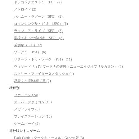
ドラゴンクエスト１ （FC） (2)
メトロイド (2)
バハムートラグーン（SFC） (2)
ロマンシングサ・ガ ３ （SFC） (6)
ライブ・ア・ライブ（SFC） (3)
学校であった怖い話 （SFC） (8)
弟切草（SFC） (2)
ゾーク１ （PS1） (6)
リターン・トゥ・ゾーク （PS1） (11)
ウィザードリィIV ワードナの逆襲（ニューエイジオブリルガミン） (7)
ストリートファイター２／ダッシュ (4)
忍者くん 阿修羅ノ章 (2)
機種別
ファミコン (24)
スーパーファミコン (18)
メガドライブ (6)
プレイステーション (10)
ゲームボーイ (9)
海外版レトロゲーム
Dark Castle（ダークキャッスル）Genesis版 (3)