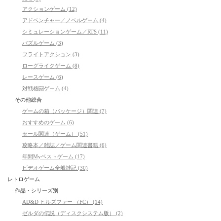
アクションゲーム (12)
アドベンチャー／ノベルゲーム (4)
シミュレーションゲーム／RTS (11)
パズルゲーム (3)
フライトアクション (3)
ローグライクゲーム (8)
レースゲーム (6)
対戦格闘ゲーム (4)
その他総合
ゲームの箱（パッケージ）関連 (7)
おすすめのゲーム (6)
セール関連（ゲーム） (51)
攻略本／雑誌／ゲーム関連書籍 (6)
年間Myベストゲーム (17)
ビデオゲーム全般雑記 (30)
レトロゲーム
作品・シリーズ別
AD&D ヒルズファー （FC） (14)
ゼルダの伝説（ディスクシステム版） (2)