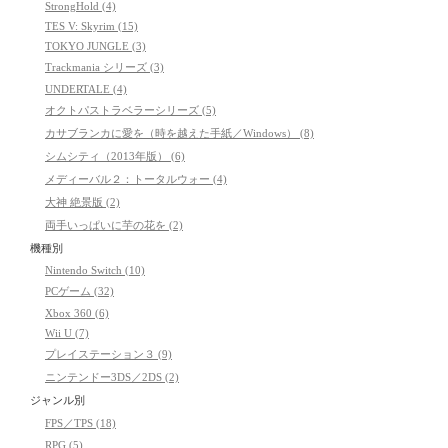
StrongHold (4)
TES V: Skyrim (15)
TOKYO JUNGLE (3)
Trackmania シリーズ (3)
UNDERTALE (4)
オクトパストラベラーシリーズ (5)
カサブランカに愛を（時を越えた手紙／Windows） (8)
シムシティ（2013年版） (6)
メディーバル２：トータルウォー (4)
大神 絶景版 (2)
両手いっぱいに芋の花を (2)
機種別
Nintendo Switch (10)
PCゲーム (32)
Xbox 360 (6)
Wii U (7)
プレイステーション３ (9)
ニンテンドー3DS／2DS (2)
ジャンル別
FPS／TPS (18)
RPG (5)