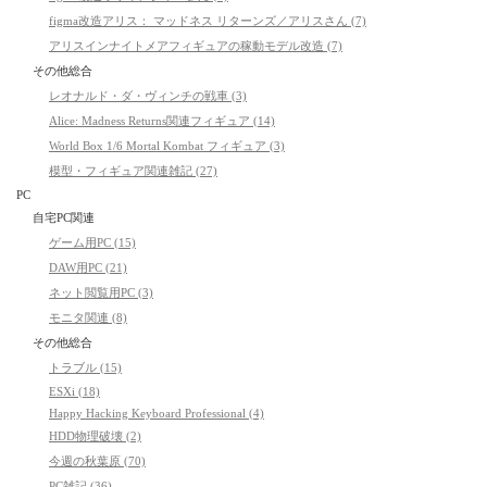
figma改造アリス： マッドネス リターンズ／アリスさん (7)
アリスインナイトメアフィギュアの稼動モデル改造 (7)
その他総合
レオナルド・ダ・ヴィンチの戦車 (3)
Alice: Madness Returns関連フィギュア (14)
World Box 1/6 Mortal Kombat フィギュア (3)
模型・フィギュア関連雑記 (27)
PC
自宅PC関連
ゲーム用PC (15)
DAW用PC (21)
ネット閲覧用PC (3)
モニタ関連 (8)
その他総合
トラブル (15)
ESXi (18)
Happy Hacking Keyboard Professional (4)
HDD物理破壊 (2)
今週の秋葉原 (70)
PC雑記 (36)