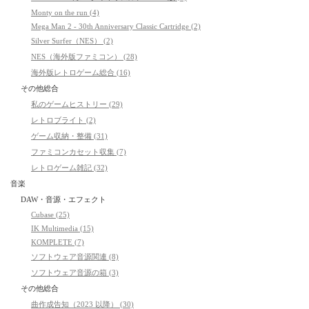
Monty on the run (4)
Mega Man 2 - 30th Anniversary Classic Cartridge (2)
Silver Surfer（NES） (2)
NES（海外版ファミコン） (28)
海外版レトロゲーム総合 (16)
その他総合
私のゲームヒストリー (29)
レトロブライト (2)
ゲーム収納・整備 (31)
ファミコンカセット収集 (7)
レトロゲーム雑記 (32)
音楽
DAW・音源・エフェクト
Cubase (25)
IK Multimedia (15)
KOMPLETE (7)
ソフトウェア音源関連 (8)
ソフトウェア音源の箱 (3)
その他総合
曲作成告知（2023 以降） (30)