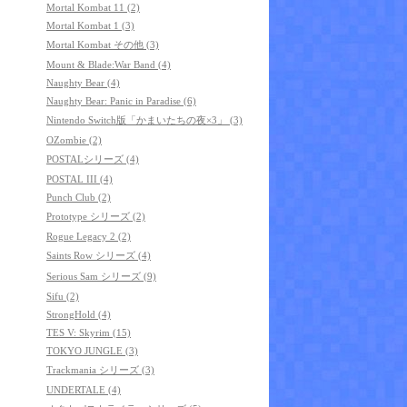
Mortal Kombat 11 (2)
Mortal Kombat 1 (3)
Mortal Kombat その他 (3)
Mount & Blade:War Band (4)
Naughty Bear (4)
Naughty Bear: Panic in Paradise (6)
Nintendo Switch版「かまいたちの夜×3」 (3)
OZombie (2)
POSTALシリーズ (4)
POSTAL III (4)
Punch Club (2)
Prototype シリーズ (2)
Rogue Legacy 2 (2)
Saints Row シリーズ (4)
Serious Sam シリーズ (9)
Sifu (2)
StrongHold (4)
TES V: Skyrim (15)
TOKYO JUNGLE (3)
Trackmania シリーズ (3)
UNDERTALE (4)