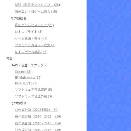
NES（海外版ファミコン） (28)
海外版レトロゲーム総合 (16)
その他総合
私のゲームヒストリー (29)
レトロブライト (2)
ゲーム収納・整備 (31)
ファミコンカセット収集 (7)
レトロゲーム雑記 (32)
音楽
DAW・音源・エフェクト
Cubase (25)
IK Multimedia (15)
KOMPLETE (7)
ソフトウェア音源関連 (8)
ソフトウェア音源の箱 (3)
その他総合
曲作成告知（2023 以降） (30)
曲作成告知（2018 - 2022） (50)
曲作成告知（2013 - 2017） (64)
曲作成告知（2010 - 2012） (49)