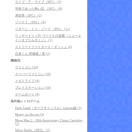
ライブ・ア・ライブ（SFC） (3)
学校であった怖い話 （SFC） (8)
弟切草（SFC） (2)
ゾーク１ （PS1） (6)
リターン・トゥ・ゾーク （PS1） (11)
ウィザードリィIV ワードナの逆襲（ニューエ
イジオブリルガミン） (7)
ストリートファイター２／ダッシュ (4)
忍者くん 阿修羅ノ章 (2)
機種別
ファミコン (24)
スーパーファミコン (18)
メガドライブ (6)
プレイステーション (10)
ゲームボーイ (9)
海外版レトロゲーム
Dark Castle（ダークキャッスル）Genesis版 (3)
Monty on the run (4)
Mega Man 2 - 30th Anniversary Classic Cartridge
(2)
Silver Surfer（NES） (2)