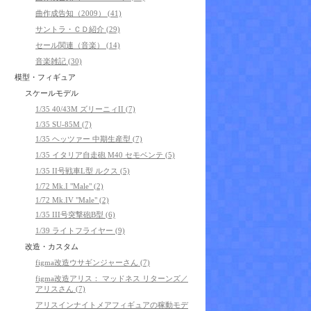
曲作成告知（2009） (41)
サントラ・ＣＤ紹介 (29)
セール関連（音楽） (14)
音楽雑記 (30)
模型・フィギュア
スケールモデル
1/35 40/43M ズリーニィII (7)
1/35 SU-85M (7)
1/35 ヘッツァー 中期生産型 (7)
1/35 イタリア自走砲 M40 セモベンテ (5)
1/35 II号戦車L型 ルクス (5)
1/72 Mk.I "Male" (2)
1/72 Mk.IV "Male" (2)
1/35 III号突撃砲B型 (6)
1/39 ライトフライヤー (9)
改造・カスタム
figma改造ウサギンジャーさん (7)
figma改造アリス： マッドネス リターンズ／
アリスさん (7)
アリスインナイトメアフィギュアの稼動モデ