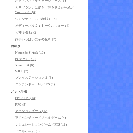
オクトパストラベラーシリーズ (5)
カサブランカに愛を（時を越えた手紙／
Windows） (8)
シムシティ（2013年版） (6)
メディーバル２：トータルウォー (4)
大神 絶景版 (2)
両手いっぱいに芋の花を (2)
機種別
Nintendo Switch (10)
PCゲーム (32)
Xbox 360 (6)
Wii U (7)
プレイステーション３ (9)
ニンテンドー3DS／2DS (2)
ジャンル別
FPS／TPS (18)
RPG (5)
アクションゲーム (12)
アドベンチャー／ノベルゲーム (4)
シミュレーションゲーム／RTS (11)
パズルゲーム (3)