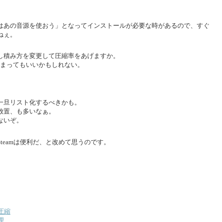
はあの音源を使おう」となってインストールが必要な時があるので、すぐ
ねぇ。
し積み方を変更して圧縮率をあげますか。
かはしまってもいいかもしれない。
一旦リスト化するべきかも。
放置、も多いなぁ。
ないぞ。
teamは便利だ、と改めて思うのです。
圧縮
理