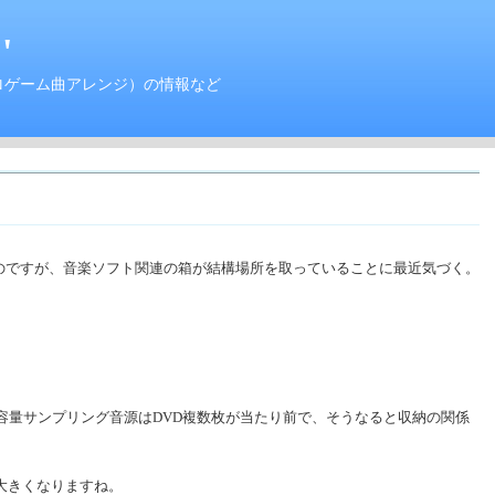
'
ロゲーム曲アレンジ）の情報など
のですが、音楽ソフト関連の箱が結構場所を取っていることに最近気づく。
容量サンプリング音源はDVD複数枚が当たり前で、そうなると収納の関係
大きくなりますね。