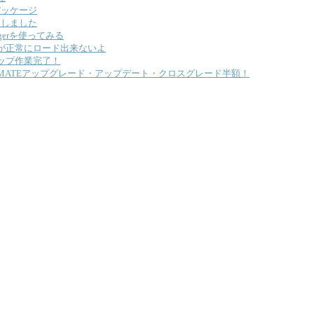
パッケージ
を購入しました
anagerを使ってみる
が正常にロード出来ないよ
アップ作業完了！
0／ULTIMATEアップグレード・アップデート・クロスグレード半額！