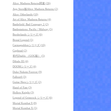
Alice: Madness Returns関連 (26)
App Store版Alice: Madness Returns (2)
Alice: Otherlands (10)
Art of Alice: Madness Returns (4)
Battlefield: Bad Company 2 (2)
Battlestations: Pacific / Midway (5)
Borderlands シリーズ (6)
Brutal Legend (5)
Carmageddonシリーズ (10)
Cuphead (2)
初代Diablo （GOG版） (5)
Dibalo III (4)
DOOMシリーズ (4)
Duke Nukem Forever (9)
Fallout4 (3)
Guitar Heroシリーズ (2)
Hand of Fate (3)
Hollow Knight (3)
Legend of Grimrock シリーズ (6)
Mortal Kombat 9 (8)
Mortal Kombat X (5)