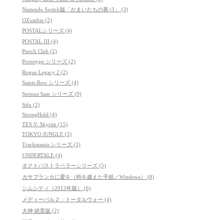
Nintendo Switch版「かまいたちの夜×3」 (3)
OZombie (2)
POSTALシリーズ (4)
POSTAL III (4)
Punch Club (2)
Prototype シリーズ (2)
Rogue Legacy 2 (2)
Saints Row シリーズ (4)
Serious Sam シリーズ (9)
Sifu (2)
StrongHold (4)
TES V: Skyrim (15)
TOKYO JUNGLE (3)
Trackmania シリーズ (3)
UNDERTALE (4)
オクトパストラベラーシリーズ (5)
カサブランカに愛を（時を越えた手紙／Windows） (8)
シムシティ（2013年版） (6)
メディーバル２：トータルウォー (4)
大神 絶景版 (2)