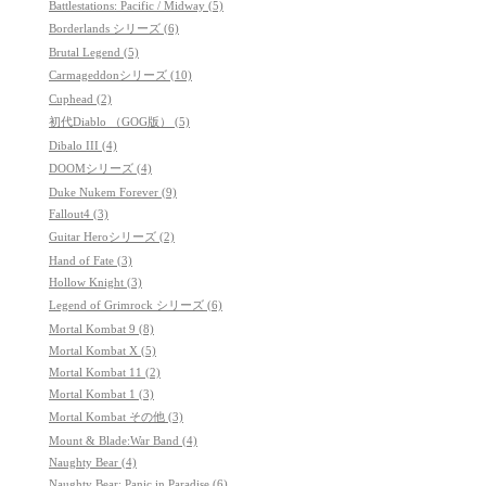
Battlestations: Pacific / Midway (5)
Borderlands シリーズ (6)
Brutal Legend (5)
Carmageddonシリーズ (10)
Cuphead (2)
初代Diablo （GOG版） (5)
Dibalo III (4)
DOOMシリーズ (4)
Duke Nukem Forever (9)
Fallout4 (3)
Guitar Heroシリーズ (2)
Hand of Fate (3)
Hollow Knight (3)
Legend of Grimrock シリーズ (6)
Mortal Kombat 9 (8)
Mortal Kombat X (5)
Mortal Kombat 11 (2)
Mortal Kombat 1 (3)
Mortal Kombat その他 (3)
Mount & Blade:War Band (4)
Naughty Bear (4)
Naughty Bear: Panic in Paradise (6)