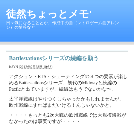
徒然ちょっとメモ'
日々気になることとか、作成中の曲（レトロゲーム曲アレン
ジ）の情報など
Battlestationsシリーズの続編を願う
leSYN
(
2012年9月28日 10:53
)
アクション・RTS・シューティングの３つの要素が楽し
めるBattlestationsシリーズ、初代のMidwayと続編の
Pacficと出ていますが、続編はもうでないかな〜。
太平洋戦線はやりつくしちゃったかもしれませんが、
欧州戦線にすればまだいける！んじゃないかと。
・・・・もっとも2次大戦の欧州戦線では大規模海戦が
なかったのは事実ですが・・・・