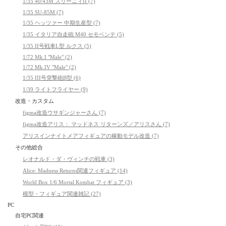
1/35 40/43M ズリーニィII (7)
1/35 SU-85M (7)
1/35 ヘッツァー 中期生産型 (7)
1/35 イタリア自走砲 M40 セモベンテ (5)
1/35 II号戦車L型 ルクス (5)
1/72 Mk.I "Male" (2)
1/72 Mk.IV "Male" (2)
1/35 III号突撃砲B型 (6)
1/39 ライトフライヤー (9)
改造・カスタム
figma改造ウサギンジャーさん (7)
figma改造アリス： マッドネス リターンズ／アリスさん (7)
アリスインナイトメアフィギュアの稼動モデル改造 (7)
その他総合
レオナルド・ダ・ヴィンチの戦車 (3)
Alice: Madness Returns関連フィギュア (14)
World Box 1/6 Mortal Kombat フィギュア (3)
模型・フィギュア関連雑記 (27)
PC
自宅PC関連