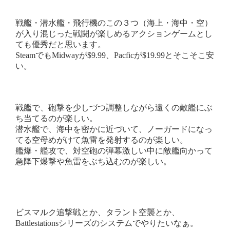
戦艦・潜水艦・飛行機のこの３つ（海上・海中・空）
が入り混じった戦闘が楽しめるアクションゲームとし
ても優秀だと思います。
SteamでもMidwayが$9.99、Pacficが$19.99とそこそこ安
い。
戦艦で、砲撃を少しづつ調整しながら遠くの敵艦にぶ
ち当てるのが楽しい。
潜水艦で、海中を密かに近づいて、ノーガードになっ
てる空母めがけて魚雷を発射するのが楽しい。
艦爆・艦攻で、対空砲の弾幕激しい中に敵艦向かって
急降下爆撃や魚雷をぶち込むのが楽しい。
ビスマルク追撃戦とか、タラント空襲とか、
Battlestationsシリーズのシステムでやりたいなぁ。