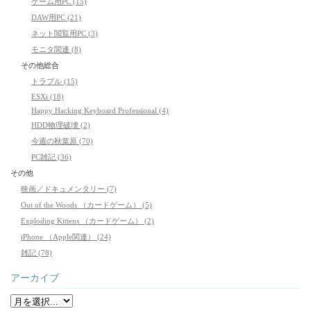
ゲーム用PC (15)
DAW用PC (21)
ネット閲覧用PC (3)
モニタ関連 (8)
その他総合
トラブル (15)
ESXi (18)
Happy Hacking Keyboard Professional (4)
HDD物理破壊 (2)
今週の秋葉原 (70)
PC雑記 (36)
その他
映画／ドキュメンタリー (7)
Out of the Woods （カードゲーム） (5)
Exploding Kittens （カードゲーム） (2)
iPhone （Apple関連） (24)
雑記 (78)
アーカイブ