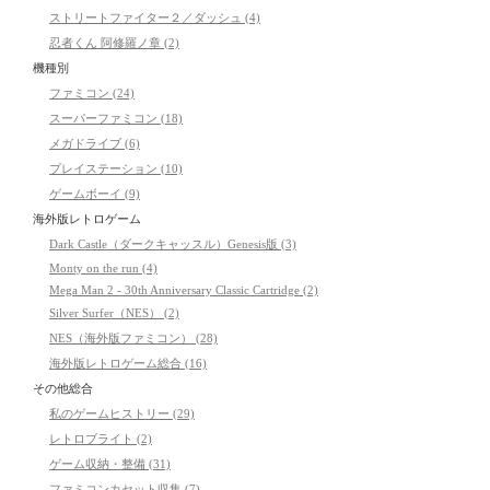
ストリートファイター２／ダッシュ (4)
忍者くん 阿修羅ノ章 (2)
機種別
ファミコン (24)
スーパーファミコン (18)
メガドライブ (6)
プレイステーション (10)
ゲームボーイ (9)
海外版レトロゲーム
Dark Castle（ダークキャッスル）Genesis版 (3)
Monty on the run (4)
Mega Man 2 - 30th Anniversary Classic Cartridge (2)
Silver Surfer（NES） (2)
NES（海外版ファミコン） (28)
海外版レトロゲーム総合 (16)
その他総合
私のゲームヒストリー (29)
レトロブライト (2)
ゲーム収納・整備 (31)
ファミコンカセット収集 (7)