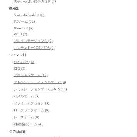
両手いっぱいに芋の花を (2)
機種別
Nintendo Switch (10)
PCゲーム (32)
Xbox 360 (6)
Wii U (7)
プレイステーション３ (9)
ニンテンドー3DS／2DS (2)
ジャンル別
FPS／TPS (18)
RPG (5)
アクションゲーム (12)
アドベンチャー／ノベルゲーム (4)
シミュレーションゲーム／RTS (11)
パズルゲーム (3)
フライトアクション (3)
ローグライクゲーム (8)
レースゲーム (6)
対戦格闘ゲーム (4)
その他総合