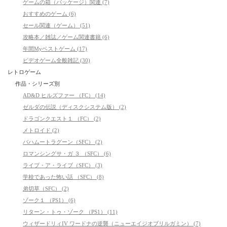
ゲームの箱（パッケージ）関連 (7)
おすすめのゲーム (6)
セール関連（ゲーム） (51)
攻略本／雑誌／ゲーム関連書籍 (6)
年間Myベストゲーム (17)
ビデオゲーム全般雑記 (30)
レトロゲーム
作品・シリーズ別
AD&D ヒルズファー （FC） (14)
ゼルダの伝説（ディスクシステム版） (2)
ドラゴンクエスト１ （FC） (2)
メトロイド (2)
バハムートラグーン（SFC） (2)
ロマンシングサ・ガ ３ （SFC） (6)
ライブ・ア・ライブ（SFC） (3)
学校であった怖い話 （SFC） (8)
弟切草（SFC） (2)
ゾーク１ （PS1） (6)
リターン・トゥ・ゾーク （PS1） (11)
ウィザードリィIV ワードナの逆襲（ニューエイジオブリルガミン） (7)