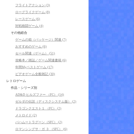
フライトアクション (3)
ローグライクゲーム (8)
レースゲーム (6)
対戦格闘ゲーム (4)
その他総合
ゲームの箱（パッケージ）関連 (7)
おすすめのゲーム (6)
セール関連（ゲーム） (51)
攻略本／雑誌／ゲーム関連書籍 (6)
年間Myベストゲーム (17)
ビデオゲーム全般雑記 (30)
レトロゲーム
作品・シリーズ別
AD&D ヒルズファー （FC） (14)
ゼルダの伝説（ディスクシステム版） (2)
ドラゴンクエスト１ （FC） (2)
メトロイド (2)
バハムートラグーン（SFC） (2)
ロマンシングサ・ガ ３ （SFC） (6)