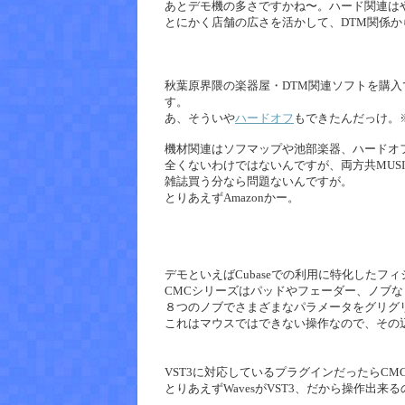
あとデモ機の多さですかね〜。ハード関連は
とにかく店舗の広さを活かして、DTM関係
秋葉原界隈の楽器屋・DTM関連ソフトを購
す。
あ、そういや
ハードオフ
もできたんだっけ。
機材関連はソフマップや池部楽器、ハードオ
全くないわけではないんですが、両方共MUSI
雑誌買う分なら問題ないんですが。
とりあえずAmazonかー。
デモといえばCubaseでの利用に特化したフ
CMCシリーズはパッドやフェーダー、ノブな
８つのノブでさまざまなパラメータをグリグ
これはマウスではできない操作なので、その
VST3に対応しているプラグインだったらCM
とりあえずWavesがVST3、だから操作出来