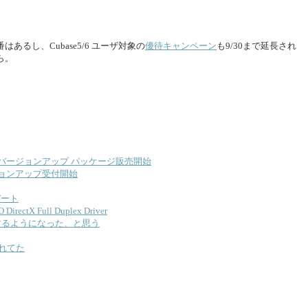
るし、Cubase5/6 ユーザ対象の
優待キャンペーン
も9/30まで延長され
ら。
ase7のバージョンアップ パッケージ販売開始
ージョンアップ受付開始
デート
ectX Full Duplex Driver
動作するようになった、と思う
スされてた