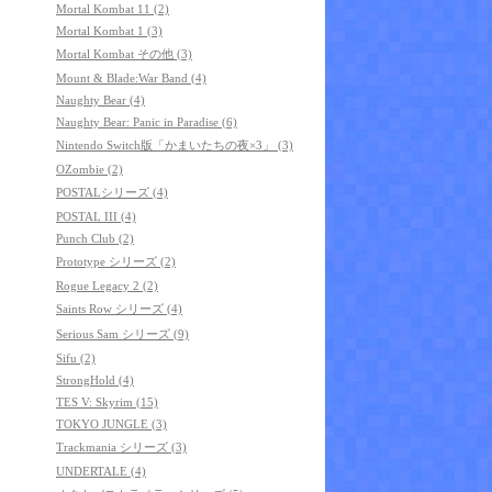
Mortal Kombat 11 (2)
Mortal Kombat 1 (3)
Mortal Kombat その他 (3)
Mount & Blade:War Band (4)
Naughty Bear (4)
Naughty Bear: Panic in Paradise (6)
Nintendo Switch版「かまいたちの夜×3」 (3)
OZombie (2)
POSTALシリーズ (4)
POSTAL III (4)
Punch Club (2)
Prototype シリーズ (2)
Rogue Legacy 2 (2)
Saints Row シリーズ (4)
Serious Sam シリーズ (9)
Sifu (2)
StrongHold (4)
TES V: Skyrim (15)
TOKYO JUNGLE (3)
Trackmania シリーズ (3)
UNDERTALE (4)