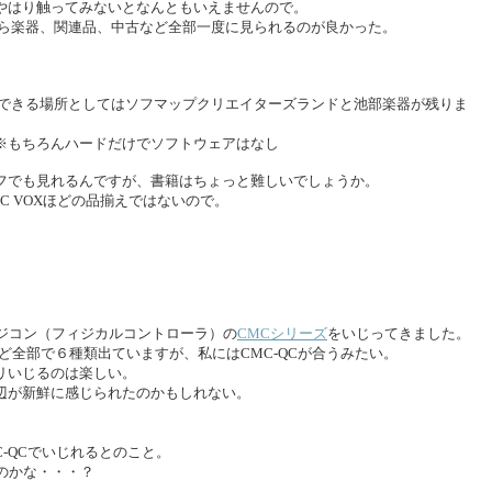
やはり触ってみないとなんともいえませんので。
から楽器、関連品、中古など全部一度に見られるのが良かった。
入できる場所としてはソフマップクリエイターズランドと池部楽器が残りま
※もちろんハードだけでソフトウェアはなし
フでも見れるんですが、書籍はちょっと難しいでしょうか。
C VOXほどの品揃えではないので。
ィジコン（フィジカルコントローラ）の
CMCシリーズ
をいじってきました。
ど全部で６種類出ていますが、私にはCMC-QCが合うみたい。
リいじるのは楽しい。
辺が新鮮に感じられたのかもしれない。
C-QCでいじれるとのこと。
るのかな・・・？