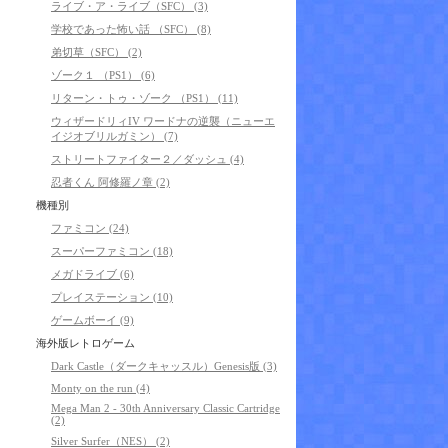
ライブ・ア・ライブ（SFC） (3)
学校であった怖い話 （SFC） (8)
弟切草（SFC） (2)
ゾーク１ （PS1） (6)
リターン・トゥ・ゾーク （PS1） (11)
ウィザードリィIV ワードナの逆襲（ニューエ
イジオブリルガミン） (7)
ストリートファイター２／ダッシュ (4)
忍者くん 阿修羅ノ章 (2)
機種別
ファミコン (24)
スーパーファミコン (18)
メガドライブ (6)
プレイステーション (10)
ゲームボーイ (9)
海外版レトロゲーム
Dark Castle（ダークキャッスル）Genesis版 (3)
Monty on the run (4)
Mega Man 2 - 30th Anniversary Classic Cartridge
(2)
Silver Surfer（NES） (2)