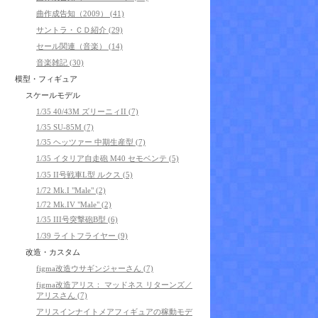
曲作成告知（2009） (41)
サントラ・ＣＤ紹介 (29)
セール関連（音楽） (14)
音楽雑記 (30)
模型・フィギュア
スケールモデル
1/35 40/43M ズリーニィII (7)
1/35 SU-85M (7)
1/35 ヘッツァー 中期生産型 (7)
1/35 イタリア自走砲 M40 セモベンテ (5)
1/35 II号戦車L型 ルクス (5)
1/72 Mk.I "Male" (2)
1/72 Mk.IV "Male" (2)
1/35 III号突撃砲B型 (6)
1/39 ライトフライヤー (9)
改造・カスタム
figma改造ウサギンジャーさん (7)
figma改造アリス： マッドネス リターンズ／
アリスさん (7)
アリスインナイトメアフィギュアの稼動モデ