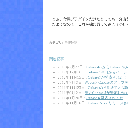
まぁ、付属プラグインだけだとしても十分出番はあ
たようなので、これを機に買ってみようかし
カテゴリ
:
音楽雑記
関連記事
2013年2月27日 :
Cubase4/5からCub
2012年12月 3日 :
Cubase7 今日からバ
2012年11月15日 :
Cubase7が発表された！
2012年7月 3日 :
WavesとCubaseのアップ
2011年11月25日 :
Cubaseの強制終了とASIO Dir
2011年9月 2日 :
最近Cubase 5が安定
2011年1月20日 :
Cubase 6 発表されてた
2010年11月16日 :
Cubase 5.5.2 リリー