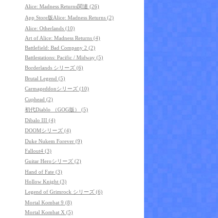
Alice: Madness Returns関連 (26)
App Store版Alice: Madness Returns (2)
Alice: Otherlands (10)
Art of Alice: Madness Returns (4)
Battlefield: Bad Company 2 (2)
Battlestations: Pacific / Midway (5)
Borderlands シリーズ (6)
Brutal Legend (5)
Carmageddonシリーズ (10)
Cuphead (2)
初代Diablo （GOG版） (5)
Dibalo III (4)
DOOMシリーズ (4)
Duke Nukem Forever (9)
Fallout4 (3)
Guitar Heroシリーズ (2)
Hand of Fate (3)
Hollow Knight (3)
Legend of Grimrock シリーズ (6)
Mortal Kombat 9 (8)
Mortal Kombat X (5)