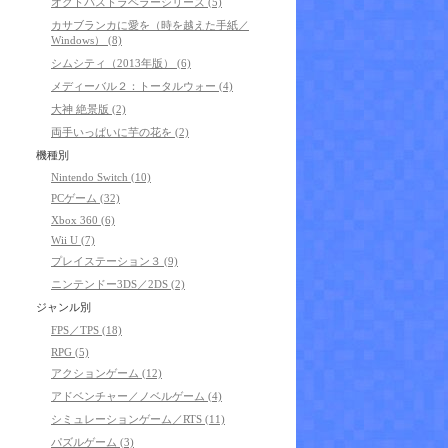
オクトパストラベラーシリーズ (5)
カサブランカに愛を（時を越えた手紙／
Windows） (8)
シムシティ（2013年版） (6)
メディーバル２：トータルウォー (4)
大神 絶景版 (2)
両手いっぱいに芋の花を (2)
機種別
Nintendo Switch (10)
PCゲーム (32)
Xbox 360 (6)
Wii U (7)
プレイステーション３ (9)
ニンテンドー3DS／2DS (2)
ジャンル別
FPS／TPS (18)
RPG (5)
アクションゲーム (12)
アドベンチャー／ノベルゲーム (4)
シミュレーションゲーム／RTS (11)
パズルゲーム (3)