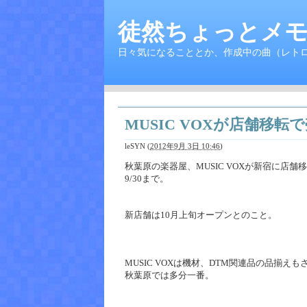
徒然ちょっとメモ
日々気になることとか、作成中の曲（レト
MUSIC VOXが店舗移転
leSYN
(
2012年9月 3日 10:46
)
秋葉原の楽器屋、MUSIC VOXが新宿に店舗
9/30まで。
新店舗は10月上旬オープンとのこと。
MUSIC VOXは機材、DTM関連品の品揃
秋葉原では多分一番。