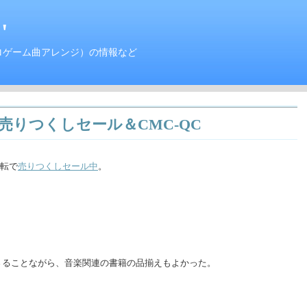
'
ロゲーム曲アレンジ）の情報など
で売りつくしセール＆CMC-QC
移転で
売りつくしセール中
。
えもさることながら、音楽関連の書籍の品揃えもよかった。