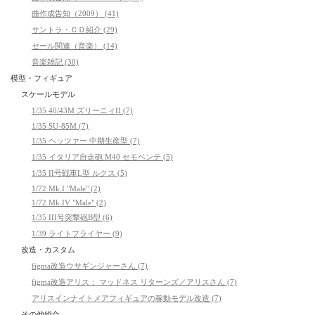
曲作成告知（2009） (41)
サントラ・ＣＤ紹介 (29)
セール関連（音楽） (14)
音楽雑記 (30)
模型・フィギュア
スケールモデル
1/35 40/43M ズリーニィII (7)
1/35 SU-85M (7)
1/35 ヘッツァー 中期生産型 (7)
1/35 イタリア自走砲 M40 セモベンテ (5)
1/35 II号戦車L型 ルクス (5)
1/72 Mk.I "Male" (2)
1/72 Mk.IV "Male" (2)
1/35 III号突撃砲B型 (6)
1/39 ライトフライヤー (9)
改造・カスタム
figma改造ウサギンジャーさん (7)
figma改造アリス： マッドネス リターンズ／アリスさん (7)
アリスインナイトメアフィギュアの稼動モデル改造 (7)
その他総合