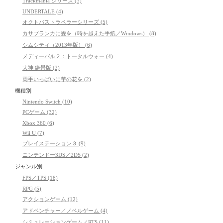
Trackmania シリーズ (3)
UNDERTALE (4)
オクトパストラベラーシリーズ (5)
カサブランカに愛を（時を越えた手紙／Windows） (8)
シムシティ（2013年版） (6)
メディーバル２：トータルウォー (4)
大神 絶景版 (2)
両手いっぱいに芋の花を (2)
機種別
Nintendo Switch (10)
PCゲーム (32)
Xbox 360 (6)
Wii U (7)
プレイステーション３ (9)
ニンテンドー3DS／2DS (2)
ジャンル別
FPS／TPS (18)
RPG (5)
アクションゲーム (12)
アドベンチャー／ノベルゲーム (4)
シミュレーションゲーム／RTS (11)