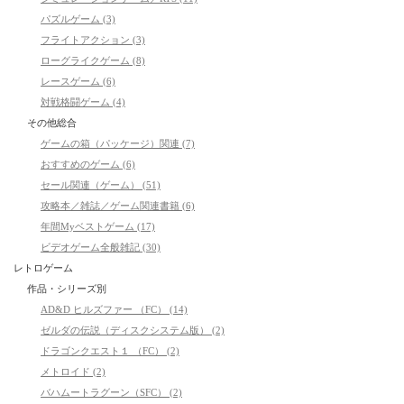
パズルゲーム (3)
フライトアクション (3)
ローグライクゲーム (8)
レースゲーム (6)
対戦格闘ゲーム (4)
その他総合
ゲームの箱（パッケージ）関連 (7)
おすすめのゲーム (6)
セール関連（ゲーム） (51)
攻略本／雑誌／ゲーム関連書籍 (6)
年間Myベストゲーム (17)
ビデオゲーム全般雑記 (30)
レトロゲーム
作品・シリーズ別
AD&D ヒルズファー （FC） (14)
ゼルダの伝説（ディスクシステム版） (2)
ドラゴンクエスト１ （FC） (2)
メトロイド (2)
バハムートラグーン（SFC） (2)