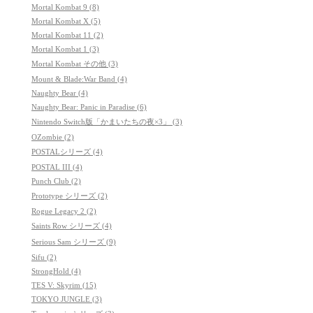
Mortal Kombat 9 (8)
Mortal Kombat X (5)
Mortal Kombat 11 (2)
Mortal Kombat 1 (3)
Mortal Kombat その他 (3)
Mount & Blade:War Band (4)
Naughty Bear (4)
Naughty Bear: Panic in Paradise (6)
Nintendo Switch版「かまいたちの夜×3」 (3)
OZombie (2)
POSTALシリーズ (4)
POSTAL III (4)
Punch Club (2)
Prototype シリーズ (2)
Rogue Legacy 2 (2)
Saints Row シリーズ (4)
Serious Sam シリーズ (9)
Sifu (2)
StrongHold (4)
TES V: Skyrim (15)
TOKYO JUNGLE (3)