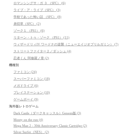
ロマンシングサ・ガ ３ （SFC） (6)
ライブ・ア・ライブ（SFC） (3)
学校であった怖い話 （SFC） (8)
弟切草（SFC） (2)
ゾーク１ （PS1） (6)
リターン・トゥ・ゾーク （PS1） (11)
ウィザードリィIV ワードナの逆襲（ニューエイジオブリルガミン） (7)
ストリートファイター２／ダッシュ (4)
忍者くん 阿修羅ノ章 (2)
機種別
ファミコン (24)
スーパーファミコン (18)
メガドライブ (6)
プレイステーション (10)
ゲームボーイ (9)
海外版レトロゲーム
Dark Castle（ダークキャッスル）Genesis版 (3)
Monty on the run (4)
Mega Man 2 - 30th Anniversary Classic Cartridge (2)
Silver Surfer（NES） (2)