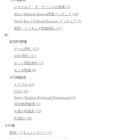
レオナルド・ダ・ヴィンチの戦車 (3)
Alice: Madness Returns関連フィギュア (14)
World Box 1/6 Mortal Kombat フィギュア (3)
模型・フィギュア関連雑記 (27)
PC
自宅PC関連
ゲーム用PC (15)
DAW用PC (21)
ネット閲覧用PC (3)
モニタ関連 (8)
その他総合
トラブル (15)
ESXi (18)
Happy Hacking Keyboard Professional (4)
HDD物理破壊 (2)
今週の秋葉原 (70)
PC雑記 (36)
その他
映画／ドキュメンタリー (7)