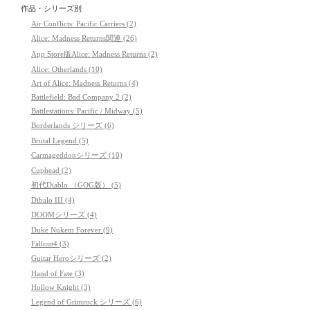
作品・シリーズ別
Air Conflicts: Pacific Carriers (2)
Alice: Madness Returns関連 (26)
App Store版Alice: Madness Returns (2)
Alice: Otherlands (10)
Art of Alice: Madness Returns (4)
Battlefield: Bad Company 2 (2)
Battlestations: Pacific / Midway (5)
Borderlands シリーズ (6)
Brutal Legend (5)
Carmageddonシリーズ (10)
Cuphead (2)
初代Diablo （GOG版） (5)
Dibalo III (4)
DOOMシリーズ (4)
Duke Nukem Forever (9)
Fallout4 (3)
Guitar Heroシリーズ (2)
Hand of Fate (3)
Hollow Knight (3)
Legend of Grimrock シリーズ (6)