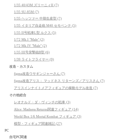
1/35 40/43M ズリーニィII (7)
1/35 SU-85M (7)
1/35 ヘッツァー 中期生産型 (7)
1/35 イタリア自走砲 M40 セモベンテ (5)
1/35 II号戦車L型 ルクス (5)
1/72 Mk.I "Male" (2)
1/72 Mk.IV "Male" (2)
1/35 III号突撃砲B型 (6)
1/39 ライトフライヤー (9)
改造・カスタム
figma改造ウサギンジャーさん (7)
figma改造アリス： マッドネス リターンズ／アリスさん (7)
アリスインナイトメアフィギュアの稼動モデル改造 (7)
その他総合
レオナルド・ダ・ヴィンチの戦車 (3)
Alice: Madness Returns関連フィギュア (14)
World Box 1/6 Mortal Kombat フィギュア (3)
模型・フィギュア関連雑記 (27)
PC
自宅PC関連