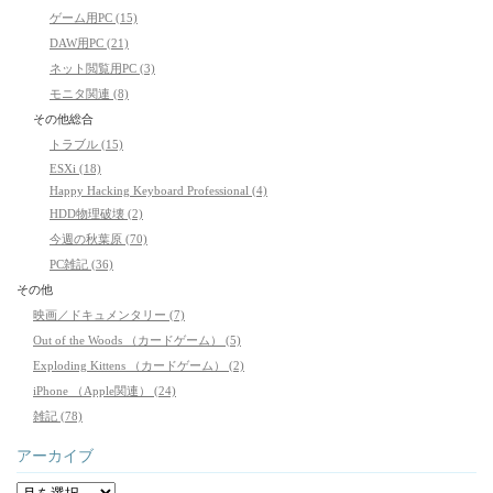
ゲーム用PC (15)
DAW用PC (21)
ネット閲覧用PC (3)
モニタ関連 (8)
その他総合
トラブル (15)
ESXi (18)
Happy Hacking Keyboard Professional (4)
HDD物理破壊 (2)
今週の秋葉原 (70)
PC雑記 (36)
その他
映画／ドキュメンタリー (7)
Out of the Woods （カードゲーム） (5)
Exploding Kittens （カードゲーム） (2)
iPhone （Apple関連） (24)
雑記 (78)
アーカイブ