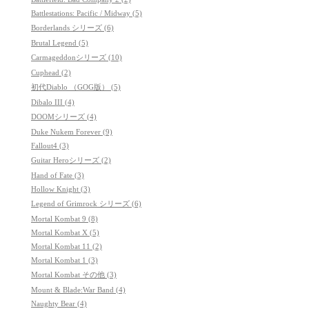
Battlestations: Pacific / Midway (5)
Borderlands シリーズ (6)
Brutal Legend (5)
Carmageddonシリーズ (10)
Cuphead (2)
初代Diablo （GOG版） (5)
Dibalo III (4)
DOOMシリーズ (4)
Duke Nukem Forever (9)
Fallout4 (3)
Guitar Heroシリーズ (2)
Hand of Fate (3)
Hollow Knight (3)
Legend of Grimrock シリーズ (6)
Mortal Kombat 9 (8)
Mortal Kombat X (5)
Mortal Kombat 11 (2)
Mortal Kombat 1 (3)
Mortal Kombat その他 (3)
Mount & Blade:War Band (4)
Naughty Bear (4)