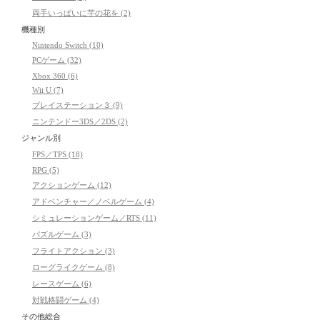
両手いっぱいに芋の花を (2)
機種別
Nintendo Switch (10)
PCゲーム (32)
Xbox 360 (6)
Wii U (7)
プレイステーション３ (9)
ニンテンドー3DS／2DS (2)
ジャンル別
FPS／TPS (18)
RPG (5)
アクションゲーム (12)
アドベンチャー／ノベルゲーム (4)
シミュレーションゲーム／RTS (11)
パズルゲーム (3)
フライトアクション (3)
ローグライクゲーム (8)
レースゲーム (6)
対戦格闘ゲーム (4)
その他総合