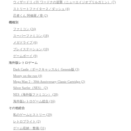
ウィザードリィIV ワードナの逆襲（ニューエイジオブリルガミン） (7)
ストリートファイター２／ダッシュ (4)
忍者くん 阿修羅ノ章 (2)
機種別
ファミコン (24)
スーパーファミコン (18)
メガドライブ (6)
プレイステーション (10)
ゲームボーイ (9)
海外版レトロゲーム
Dark Castle（ダークキャッスル）Genesis版 (3)
Monty on the run (4)
Mega Man 2 - 30th Anniversary Classic Cartridge (2)
Silver Surfer（NES） (2)
NES（海外版ファミコン） (28)
海外版レトロゲーム総合 (16)
その他総合
私のゲームヒストリー (29)
レトロブライト (2)
ゲーム収納・整備 (31)