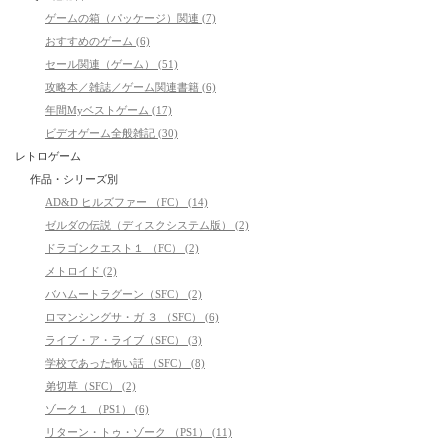
ゲームの箱（パッケージ）関連 (7)
おすすめのゲーム (6)
セール関連（ゲーム） (51)
攻略本／雑誌／ゲーム関連書籍 (6)
年間Myベストゲーム (17)
ビデオゲーム全般雑記 (30)
レトロゲーム
作品・シリーズ別
AD&D ヒルズファー （FC） (14)
ゼルダの伝説（ディスクシステム版） (2)
ドラゴンクエスト１ （FC） (2)
メトロイド (2)
バハムートラグーン（SFC） (2)
ロマンシングサ・ガ ３ （SFC） (6)
ライブ・ア・ライブ（SFC） (3)
学校であった怖い話 （SFC） (8)
弟切草（SFC） (2)
ゾーク１ （PS1） (6)
リターン・トゥ・ゾーク （PS1） (11)