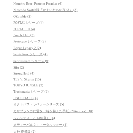
Naughty Bear: Panic in Paradise (6)
Nintendo Switch版「かまいたちの夜×3」 (3)
OZombie (2)
POSTALシリーズ (4)
POSTAL III (4)
Punch Club (2)
Prototype シリーズ (2)
Rogue Legacy 2 (2)
Saints Row シリーズ (4)
Serious Sam シリーズ (9)
Sifu (2)
StrongHold (4)
TES V: Skyrim (15)
TOKYO JUNGLE (3)
Trackmania シリーズ (3)
UNDERTALE (4)
オクトパストラベラーシリーズ (5)
カサブランカに愛を（時を越えた手紙／Windows） (8)
シムシティ（2013年版） (6)
メディーバル２：トータルウォー (4)
大神 絶景版 (2)