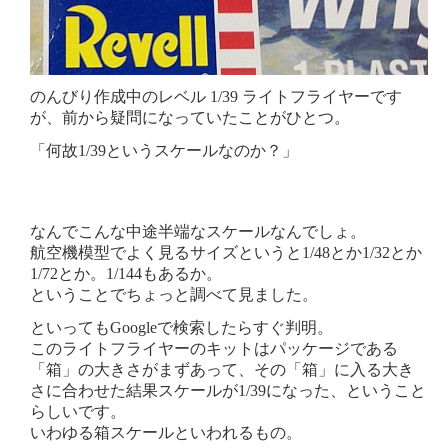
のんびり作成中のレベル 1/39 ライトフライヤーです
が、前から疑問になっていたことがひとつ。
「何故1/39というスケールなのか？」
なんでこんな中途半端なスケールなんでしょ。
航空機模型でよく見るサイズというと1/48とか1/32とか
1/72とか。1/144もあるか。
ということでちょっと調べて見ました。
といってもGoogleで検索したらすぐ判明。
このライトフライヤーのキットはパッケージである
「箱」の大きさがまずあって、その「箱」に入る大き
さに合わせた結果スケールが1/39になった、ということ
らしいです。
いわゆる箱スケールといわれるもの。