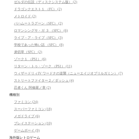
ゼルダの伝説（ディスクシステム版） (2)
ドラゴンクエスト１ （FC） (2)
メトロイド (2)
バハムートラグーン（SFC） (2)
ロマンシングサ・ガ ３ （SFC） (6)
ライブ・ア・ライブ（SFC） (3)
学校であった怖い話 （SFC） (8)
弟切草（SFC） (2)
ゾーク１ （PS1） (6)
リターン・トゥ・ゾーク （PS1） (11)
ウィザードリィIV ワードナの逆襲（ニューエイジオブリルガミン） (7)
ストリートファイター２／ダッシュ (4)
忍者くん 阿修羅ノ章 (2)
機種別
ファミコン (24)
スーパーファミコン (18)
メガドライブ (6)
プレイステーション (10)
ゲームボーイ (9)
海外版レトロゲーム