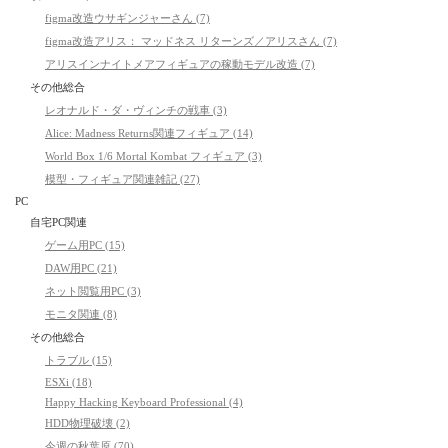
figma改造ウサギンジャーさん (7)
figma改造アリス： マッドネス リターンズ／アリスさん (7)
アリスインナイトメアフィギュアの稼動モデル改造 (7)
その他総合
レオナルド・ダ・ヴィンチの戦車 (3)
Alice: Madness Returns関連フィギュア (14)
World Box 1/6 Mortal Kombat フィギュア (3)
模型・フィギュア関連雑記 (27)
PC
自宅PC関連
ゲーム用PC (15)
DAW用PC (21)
ネット閲覧用PC (3)
モニタ関連 (8)
その他総合
トラブル (15)
ESXi (18)
Happy Hacking Keyboard Professional (4)
HDD物理破壊 (2)
今週の秋葉原 (70)