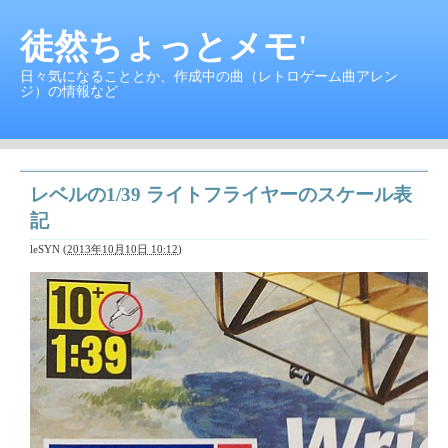
徒然ちょっとメモ'
日々気になることとか、作成中の曲（レトロゲーム曲アレン
ジ）の情報など
レベルの1/39 ライトフライヤーのスケール表
記
leSYN
(
2013年10月10日 10:12
)