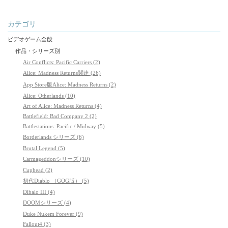
カテゴリ
ビデオゲーム全般
作品・シリーズ別
Air Conflicts: Pacific Carriers (2)
Alice: Madness Returns関連 (26)
App Store版Alice: Madness Returns (2)
Alice: Otherlands (10)
Art of Alice: Madness Returns (4)
Battlefield: Bad Company 2 (2)
Battlestations: Pacific / Midway (5)
Borderlands シリーズ (6)
Brutal Legend (5)
Carmageddonシリーズ (10)
Cuphead (2)
初代Diablo （GOG版） (5)
Dibalo III (4)
DOOMシリーズ (4)
Duke Nukem Forever (9)
Fallout4 (3)