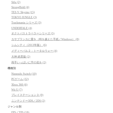
Sifu (2)
StrongHold (4)
TES V: Skyrim (15)
TOKYO JUNGLE (3)
Trackmania シリーズ (3)
UNDERTALE (4)
オクトパストラベラーシリーズ (5)
カサブランカに愛を（時を越えた手紙／Windows） (8)
シムシティ（2013年版） (6)
メディーバル２：トータルウォー (4)
大神 絶景版 (2)
両手いっぱいに芋の花を (2)
機種別
Nintendo Switch (10)
PCゲーム (32)
Xbox 360 (6)
Wii U (7)
プレイステーション３ (9)
ニンテンドー3DS／2DS (2)
ジャンル別
FPS／TPS (18)