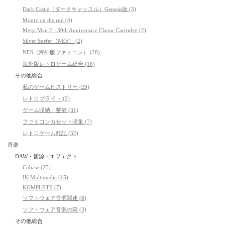
Dark Castle（ダークキャッスル）Genesis版 (3)
Monty on the run (4)
Mega Man 2 - 30th Anniversary Classic Cartridge (2)
Silver Surfer（NES） (2)
NES（海外版ファミコン） (28)
海外版レトロゲーム総合 (16)
その他総合
私のゲームヒストリー (29)
レトロブライト (2)
ゲーム収納・整備 (31)
ファミコンカセット収集 (7)
レトロゲーム雑記 (32)
音楽
DAW・音源・エフェクト
Cubase (25)
IK Multimedia (15)
KOMPLETE (7)
ソフトウェア音源関連 (8)
ソフトウェア音源の箱 (3)
その他総合