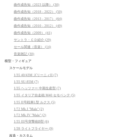
曲作成告知（2023 以降） (30)
曲作成告知（2018 - 2022） (50)
曲作成告知（2013 - 2017） (64)
曲作成告知（2010 - 2012） (49)
曲作成告知（2009） (41)
サントラ・ＣＤ紹介 (29)
セール関連（音楽） (14)
音楽雑記 (30)
模型・フィギュア
スケールモデル
1/35 40/43M ズリーニィII (7)
1/35 SU-85M (7)
1/35 ヘッツァー 中期生産型 (7)
1/35 イタリア自走砲 M40 セモベンテ (5)
1/35 II号戦車L型 ルクス (5)
1/72 Mk.I "Male" (2)
1/72 Mk.IV "Male" (2)
1/35 III号突撃砲B型 (6)
1/39 ライトフライヤー (9)
改造・カスタム