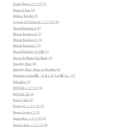
Guitar Heroシリーズ (2)
Hand of Fate (3)
Hollow Knight (3)
Legend of Grimrock シリーズ (6)
Mortal Kombat 9 (8)
Mortal Kombat X (5)
Mortal Kombat 11 (2)
Mortal Kombat 1 (3)
Mortal Kombat その他 (3)
Mount & Blade:War Band (4)
Naughty Bear (4)
Naughty Bear: Panic in Paradise (6)
Nintendo Switch版「かまいたちの夜×3」 (3)
OZombie (2)
POSTALシリーズ (4)
POSTAL III (4)
Punch Club (2)
Prototype シリーズ (2)
Rogue Legacy 2 (2)
Saints Row シリーズ (4)
Serious Sam シリーズ (9)