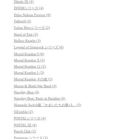
Dibalo III (4)
DOOMシリーズ (4)
Duke Nukem Forever (9)
Fallout4 (3)
Guitar Heroシリーズ (2)
Hand of Fate (3)
Hollow Knight (3)
Legend of Grimrock シリーズ (6)
Mortal Kombat 9 (8)
Mortal Kombat X (5)
Mortal Kombat 11 (2)
Mortal Kombat 1 (3)
Mortal Kombat その他 (3)
Mount & Blade:War Band (4)
Naughty Bear (4)
Naughty Bear: Panic in Paradise (6)
Nintendo Switch版「かまいたちの夜×3」 (3)
OZombie (2)
POSTALシリーズ (4)
POSTAL III (4)
Punch Club (2)
Prototype シリーズ (2)