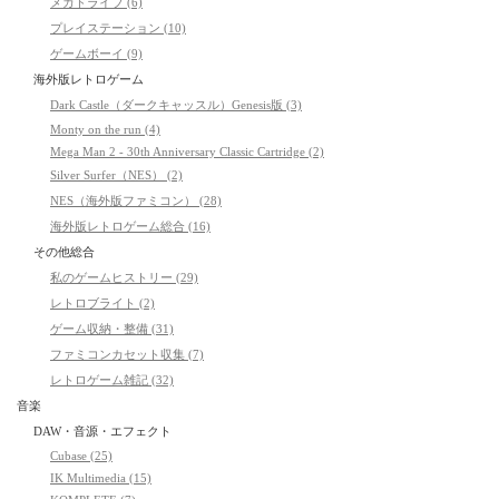
メガドライブ (6)
プレイステーション (10)
ゲームボーイ (9)
海外版レトロゲーム
Dark Castle（ダークキャッスル）Genesis版 (3)
Monty on the run (4)
Mega Man 2 - 30th Anniversary Classic Cartridge (2)
Silver Surfer（NES） (2)
NES（海外版ファミコン） (28)
海外版レトロゲーム総合 (16)
その他総合
私のゲームヒストリー (29)
レトロブライト (2)
ゲーム収納・整備 (31)
ファミコンカセット収集 (7)
レトロゲーム雑記 (32)
音楽
DAW・音源・エフェクト
Cubase (25)
IK Multimedia (15)