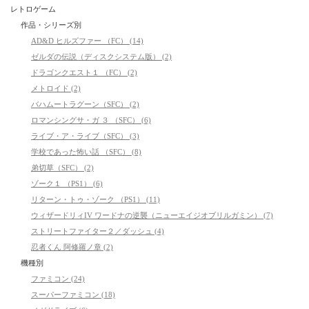
レトロゲーム
作品・シリーズ別
AD&D ヒルズファー （FC） (14)
ゼルダの伝説（ディスクシステム版） (2)
ドラゴンクエスト１ （FC） (2)
メトロイド (2)
バハムートラグーン（SFC） (2)
ロマンシングサ・ガ ３ （SFC） (6)
ライブ・ア・ライブ（SFC） (3)
学校であった怖い話 （SFC） (8)
弟切草（SFC） (2)
ゾーク１ （PS1） (6)
リターン・トゥ・ゾーク （PS1） (11)
ウィザードリィIV ワードナの逆襲（ニューエイジオブリルガミン） (7)
ストリートファイター２／ダッシュ (4)
忍者くん 阿修羅ノ章 (2)
機種別
ファミコン (24)
スーパーファミコン (18)