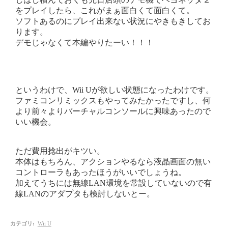
をプレイしたら、これがまぁ面白くて面白くて。
ソフトあるのにプレイ出来ない状況にやきもきしてお
ります。
デモじゃなくて本編やりたーい！！！
というわけで、Wii Uが欲しい状態になったわけです。
ファミコンリミックスもやってみたかったですし、何
より前々よりバーチャルコンソールに興味あったので
いい機会。
ただ費用捻出がキツい。
本体はもちろん、アクションやるなら液晶画面の無い
コントローラもあったほうがいいでしょうね。
加えてうちには無線LAN環境を常設していないので有
線LANのアダプタも検討しないとー。
カテゴリ
:
Wii U