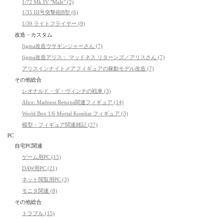
1/72 Mk.IV "Male" (2)
1/35 III号突撃砲B型 (6)
1/39 ライトフライヤー (9)
改造・カスタム
figma改造ウサギンジャーさん (7)
figma改造アリス： マッドネス リターンズ／アリスさん (7)
アリスインナイトメアフィギュアの稼動モデル改造 (7)
その他総合
レオナルド・ダ・ヴィンチの戦車 (3)
Alice: Madness Returns関連フィギュア (14)
World Box 1/6 Mortal Kombat フィギュア (3)
模型・フィギュア関連雑記 (27)
PC
自宅PC関連
ゲーム用PC (15)
DAW用PC (21)
ネット閲覧用PC (3)
モニタ関連 (8)
その他総合
トラブル (15)