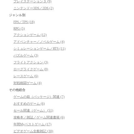
プレイステーション３ (9)
ニンテンドー3DS／2DS (2)
ジャンル別
FPS／TPS (18)
RPG (5)
アクションゲーム (12)
アドベンチャー／ノベルゲーム (4)
シミュレーションゲーム／RTS (11)
パズルゲーム (3)
フライトアクション (3)
ローグライクゲーム (8)
レースゲーム (6)
対戦格闘ゲーム (4)
その他総合
ゲームの箱（パッケージ）関連 (7)
おすすめのゲーム (6)
セール関連（ゲーム） (51)
攻略本／雑誌／ゲーム関連書籍 (6)
年間Myベストゲーム (17)
ビデオゲーム全般雑記 (30)