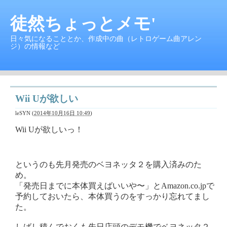
徒然ちょっとメモ'
日々気になることとか、作成中の曲（レトロゲーム曲アレン
ジ）の情報など
Wii Uが欲しい
leSYN
(
2014年10月16日 10:49
)
Wii Uが欲しいっ！
というのも先月発売のベヨネッタ２を購入済みのた
め。
「発売日までに本体買えばいいや〜」とAmazon.co.jpで
予約しておいたら、本体買うのをすっかり忘れてまし
た。
しばし積んでおくも先日店頭のデモ機でベヨネッタ２