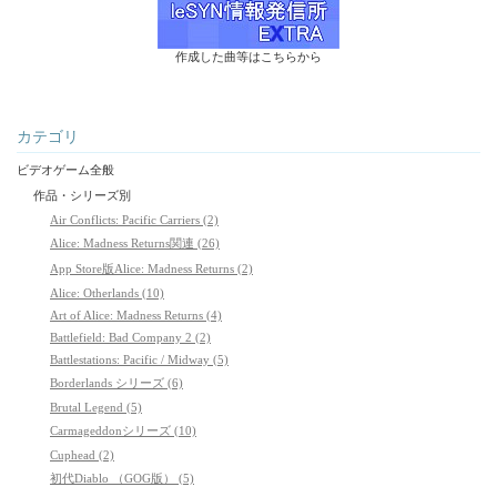
作成した曲等はこちらから
カテゴリ
ビデオゲーム全般
作品・シリーズ別
Air Conflicts: Pacific Carriers (2)
Alice: Madness Returns関連 (26)
App Store版Alice: Madness Returns (2)
Alice: Otherlands (10)
Art of Alice: Madness Returns (4)
Battlefield: Bad Company 2 (2)
Battlestations: Pacific / Midway (5)
Borderlands シリーズ (6)
Brutal Legend (5)
Carmageddonシリーズ (10)
Cuphead (2)
初代Diablo （GOG版） (5)