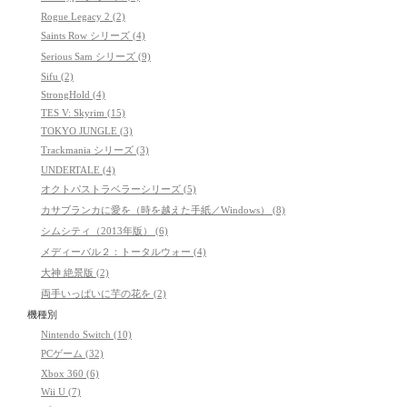
Rogue Legacy 2 (2)
Saints Row シリーズ (4)
Serious Sam シリーズ (9)
Sifu (2)
StrongHold (4)
TES V: Skyrim (15)
TOKYO JUNGLE (3)
Trackmania シリーズ (3)
UNDERTALE (4)
オクトパストラベラーシリーズ (5)
カサブランカに愛を（時を越えた手紙／Windows） (8)
シムシティ（2013年版） (6)
メディーバル２：トータルウォー (4)
大神 絶景版 (2)
両手いっぱいに芋の花を (2)
機種別
Nintendo Switch (10)
PCゲーム (32)
Xbox 360 (6)
Wii U (7)