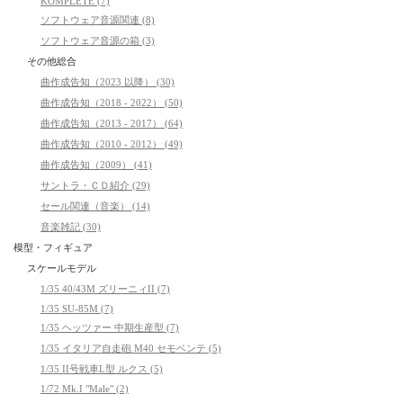
KOMPLETE (7)
ソフトウェア音源関連 (8)
ソフトウェア音源の箱 (3)
その他総合
曲作成告知（2023 以降） (30)
曲作成告知（2018 - 2022） (50)
曲作成告知（2013 - 2017） (64)
曲作成告知（2010 - 2012） (49)
曲作成告知（2009） (41)
サントラ・ＣＤ紹介 (29)
セール関連（音楽） (14)
音楽雑記 (30)
模型・フィギュア
スケールモデル
1/35 40/43M ズリーニィII (7)
1/35 SU-85M (7)
1/35 ヘッツァー 中期生産型 (7)
1/35 イタリア自走砲 M40 セモベンテ (5)
1/35 II号戦車L型 ルクス (5)
1/72 Mk.I "Male" (2)