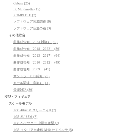
Cubase (25)
IK Multimedia (15)
KOMPLETE (7)
ソフトウェア音源関連 (8)
ソフトウェア音源の箱 (3)
その他総合
曲作成告知（2023 以降） (30)
曲作成告知（2018 - 2022） (50)
曲作成告知（2013 - 2017） (64)
曲作成告知（2010 - 2012） (49)
曲作成告知（2009） (41)
サントラ・ＣＤ紹介 (29)
セール関連（音楽） (14)
音楽雑記 (30)
模型・フィギュア
スケールモデル
1/35 40/43M ズリーニィII (7)
1/35 SU-85M (7)
1/35 ヘッツァー 中期生産型 (7)
1/35 イタリア自走砲 M40 セモベンテ (5)