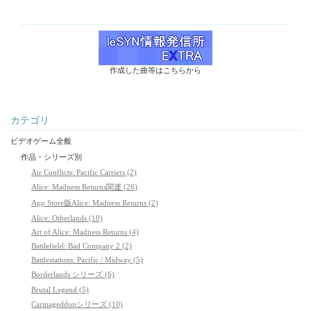
作成した曲等はこちらから
カテゴリ
ビデオゲーム全般
作品・シリーズ別
Air Conflicts: Pacific Carriers (2)
Alice: Madness Returns関連 (26)
App Store版Alice: Madness Returns (2)
Alice: Otherlands (10)
Art of Alice: Madness Returns (4)
Battlefield: Bad Company 2 (2)
Battlestations: Pacific / Midway (5)
Borderlands シリーズ (6)
Brutal Legend (5)
Carmageddonシリーズ (10)