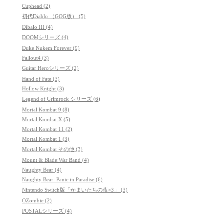
Cuphead (2)
初代Diablo （GOG版） (5)
Dibalo III (4)
DOOMシリーズ (4)
Duke Nukem Forever (9)
Fallout4 (3)
Guitar Heroシリーズ (2)
Hand of Fate (3)
Hollow Knight (3)
Legend of Grimrock シリーズ (6)
Mortal Kombat 9 (8)
Mortal Kombat X (5)
Mortal Kombat 11 (2)
Mortal Kombat 1 (3)
Mortal Kombat その他 (3)
Mount & Blade:War Band (4)
Naughty Bear (4)
Naughty Bear: Panic in Paradise (6)
Nintendo Switch版「かまいたちの夜×3」 (3)
OZombie (2)
POSTALシリーズ (4)