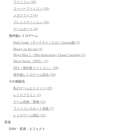
ファミコン (24)
スーパーファミコン (18)
メガドライブ (6)
プレイステーション (10)
ゲームボーイ (9)
海外版レトロゲーム
Dark Castle（ダークキャッスル）Genesis版 (3)
Monty on the run (4)
Mega Man 2 - 30th Anniversary Classic Cartridge (2)
Silver Surfer（NES） (2)
NES（海外版ファミコン） (28)
海外版レトロゲーム総合 (16)
その他総合
私のゲームヒストリー (29)
レトロブライト (2)
ゲーム収納・整備 (31)
ファミコンカセット収集 (7)
レトロゲーム雑記 (32)
音楽
DAW・音源・エフェクト