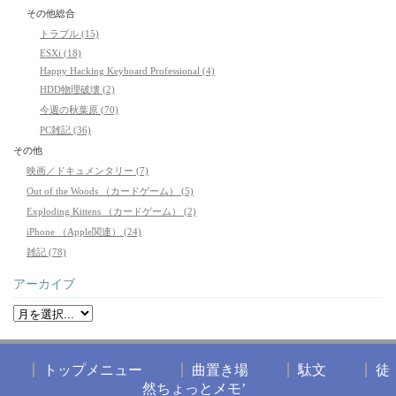
その他総合
トラブル (15)
ESXi (18)
Happy Hacking Keyboard Professional (4)
HDD物理破壊 (2)
今週の秋葉原 (70)
PC雑記 (36)
その他
映画／ドキュメンタリー (7)
Out of the Woods （カードゲーム） (5)
Exploding Kittens （カードゲーム） (2)
iPhone （Apple関連） (24)
雑記 (78)
アーカイブ
トップメニュー
曲置き場
駄文
徒
然ちょっとメモ’