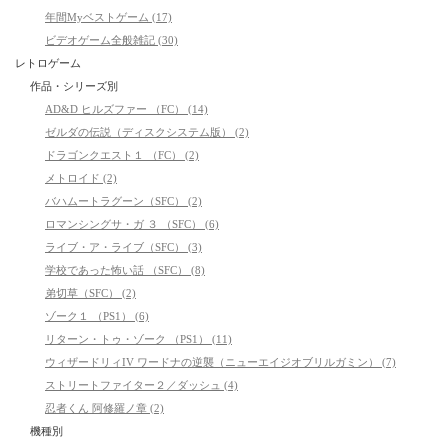
年間Myベストゲーム (17)
ビデオゲーム全般雑記 (30)
レトロゲーム
作品・シリーズ別
AD&D ヒルズファー （FC） (14)
ゼルダの伝説（ディスクシステム版） (2)
ドラゴンクエスト１ （FC） (2)
メトロイド (2)
バハムートラグーン（SFC） (2)
ロマンシングサ・ガ ３ （SFC） (6)
ライブ・ア・ライブ（SFC） (3)
学校であった怖い話 （SFC） (8)
弟切草（SFC） (2)
ゾーク１ （PS1） (6)
リターン・トゥ・ゾーク （PS1） (11)
ウィザードリィIV ワードナの逆襲（ニューエイジオブリルガミン） (7)
ストリートファイター２／ダッシュ (4)
忍者くん 阿修羅ノ章 (2)
機種別