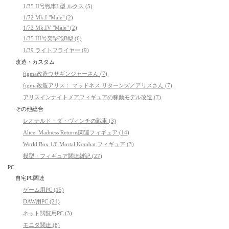
1/35 II号戦車L型 ルクス (5)
1/72 Mk.I "Male" (2)
1/72 Mk.IV "Male" (2)
1/35 III号突撃砲B型 (6)
1/39 ライトフライヤー (9)
改造・カスタム
figma改造ウサギンジャーさん (7)
figma改造アリス： マッドネス リターンズ／アリスさん (7)
アリスインナイトメアフィギュアの稼動モデル改造 (7)
その他総合
レオナルド・ダ・ヴィンチの戦車 (3)
Alice: Madness Returns関連フィギュア (14)
World Box 1/6 Mortal Kombat フィギュア (3)
模型・フィギュア関連雑記 (27)
PC
自宅PC関連
ゲーム用PC (15)
DAW用PC (21)
ネット閲覧用PC (3)
モニタ関連 (8)