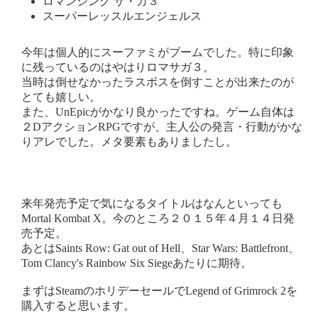
ロマンシング サ・ガ３
スーパーレッスルエンジェルス
今年は個人的にスーファミがブームでした。特に印象
に残っているのはやはりロマサガ３。
当時は倒せなかったラスボスを倒すことが出来たのが
とても嬉しい。
また、UnEpicがかなり良かったですね。ゲーム自体は
２DアクションRPGですが、主人公の発言・行動がかな
りアレでした。メタ要素もありましたし。
来年発売予定で気になるタイトルはなんといっても
Mortal Kombat X。今のところ２０１５年４月１４日発
売予定。
あとはSaints Row: Gat out of Hell、Star Wars: Battlefront、
Tom Clancy's Rainbow Six Siegeあたりに期待。
まずはSteamのホリデーセールでLegend of Grimrock 2を
購入すると思います。