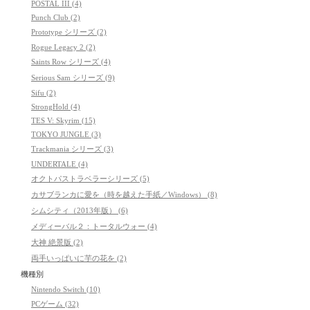
POSTAL III (4)
Punch Club (2)
Prototype シリーズ (2)
Rogue Legacy 2 (2)
Saints Row シリーズ (4)
Serious Sam シリーズ (9)
Sifu (2)
StrongHold (4)
TES V: Skyrim (15)
TOKYO JUNGLE (3)
Trackmania シリーズ (3)
UNDERTALE (4)
オクトパストラベラーシリーズ (5)
カサブランカに愛を（時を越えた手紙／Windows） (8)
シムシティ（2013年版） (6)
メディーバル２：トータルウォー (4)
大神 絶景版 (2)
両手いっぱいに芋の花を (2)
機種別
Nintendo Switch (10)
PCゲーム (32)