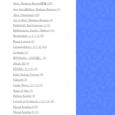
Alice: Madness Returns関連 (26)
App Store版Alice: Madness Returns (2)
Alice: Otherlands (10)
Art of Alice: Madness Returns (4)
Battlefield: Bad Company 2 (2)
Battlestations: Pacific / Midway (5)
Borderlands シリーズ (6)
Brutal Legend (5)
Carmageddonシリーズ (10)
Cuphead (2)
初代Diablo （GOG版） (5)
Dibalo III (4)
DOOMシリーズ (4)
Duke Nukem Forever (9)
Fallout4 (3)
Guitar Heroシリーズ (2)
Hand of Fate (3)
Hollow Knight (3)
Legend of Grimrock シリーズ (6)
Mortal Kombat 9 (8)
Mortal Kombat X (5)