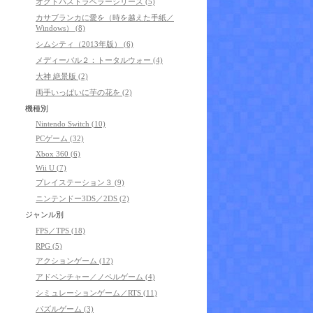
オクトパストラベラーシリーズ (5)
カサブランカに愛を（時を越えた手紙／
Windows） (8)
シムシティ（2013年版） (6)
メディーバル２：トータルウォー (4)
大神 絶景版 (2)
両手いっぱいに芋の花を (2)
機種別
Nintendo Switch (10)
PCゲーム (32)
Xbox 360 (6)
Wii U (7)
プレイステーション３ (9)
ニンテンドー3DS／2DS (2)
ジャンル別
FPS／TPS (18)
RPG (5)
アクションゲーム (12)
アドベンチャー／ノベルゲーム (4)
シミュレーションゲーム／RTS (11)
パズルゲーム (3)