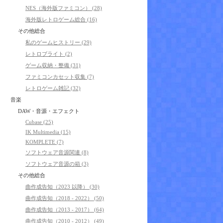
NES（海外版ファミコン） (28)
海外版レトロゲーム総合 (16)
その他総合
私のゲームヒストリー (29)
レトロブライト (2)
ゲーム収納・整備 (31)
ファミコンカセット収集 (7)
レトロゲーム雑記 (32)
音楽
DAW・音源・エフェクト
Cubase (25)
IK Multimedia (15)
KOMPLETE (7)
ソフトウェア音源関連 (8)
ソフトウェア音源の箱 (3)
その他総合
曲作成告知（2023 以降） (30)
曲作成告知（2018 - 2022） (50)
曲作成告知（2013 - 2017） (64)
曲作成告知（2010 - 2012） (49)