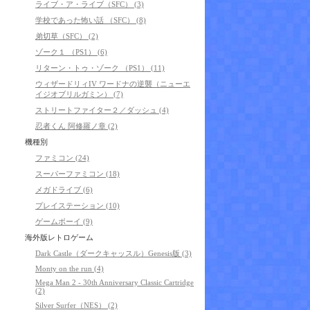
ライブ・ア・ライブ（SFC） (3)
学校であった怖い話 （SFC） (8)
弟切草（SFC） (2)
ゾーク１ （PS1） (6)
リターン・トゥ・ゾーク （PS1） (11)
ウィザードリィIV ワードナの逆襲（ニューエ
イジオブリルガミン） (7)
ストリートファイター２／ダッシュ (4)
忍者くん 阿修羅ノ章 (2)
機種別
ファミコン (24)
スーパーファミコン (18)
メガドライブ (6)
プレイステーション (10)
ゲームボーイ (9)
海外版レトロゲーム
Dark Castle（ダークキャッスル）Genesis版 (3)
Monty on the run (4)
Mega Man 2 - 30th Anniversary Classic Cartridge
(2)
Silver Surfer（NES） (2)