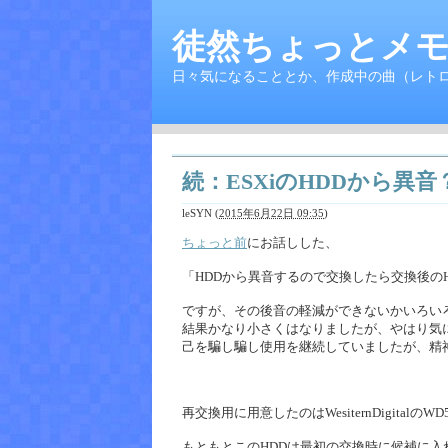
徒然ちょっとメモ
日々気になることとか、作成中の曲（レト
続：ESXiのHDDから異音
leSYN
(
2015年6月22日 09:35
)
ちょっと前
にお話しした、
「HDDから異音するので交換したら交換後の
ですが、その後音の軽減ができないかいろい
結果かなり小さくはなりましたが、やはり気
己を騙し騙し使用を継続していましたが、精
再交換用に用意したのはWesiternDigitalのW
もともとこのHDDは最初の交換時に候補に入