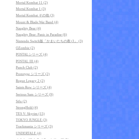
Mortal Kombat 11 (2)
Mortal Kombat 1 (3)
Mortal Kombat その他 (3)
Mount & Blade:War Band (4)
Naughty Bear (4)
Naughty Bear: Panic in Paradise (6)
Nintendo Switch版「かまいたちの夜×3」 (3)
OZombie (2)
POSTALシリーズ (4)
POSTAL III (4)
Punch Club (2)
Prototype シリーズ (2)
Rogue Legacy 2 (2)
Saints Row シリーズ (4)
Serious Sam シリーズ (9)
Sifu (2)
StrongHold (4)
TES V: Skyrim (15)
TOKYO JUNGLE (3)
Trackmania シリーズ (3)
UNDERTALE (4)