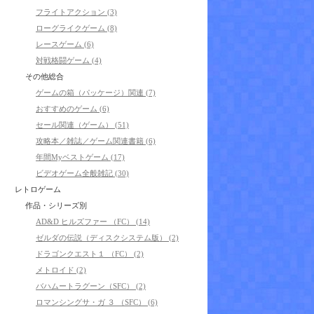
フライトアクション (3)
ローグライクゲーム (8)
レースゲーム (6)
対戦格闘ゲーム (4)
その他総合
ゲームの箱（パッケージ）関連 (7)
おすすめのゲーム (6)
セール関連（ゲーム） (51)
攻略本／雑誌／ゲーム関連書籍 (6)
年間Myベストゲーム (17)
ビデオゲーム全般雑記 (30)
レトロゲーム
作品・シリーズ別
AD&D ヒルズファー （FC） (14)
ゼルダの伝説（ディスクシステム版） (2)
ドラゴンクエスト１ （FC） (2)
メトロイド (2)
バハムートラグーン（SFC） (2)
ロマンシングサ・ガ ３ （SFC） (6)