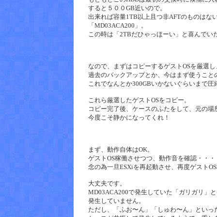
すると５００GB近いので。
出来れば容量1TB以上且つ非AFTのものは
「MD03ACA200」。
この時は「2TBだひゃっほーい」と喜んでい
なので、まずはコピーするゲストOSを厳選し
過去のバックアップとか、今はまず使うこと
これでなんとか300GBいかないぐらいまで圧
これら厳選したゲストOSをコピー。
コピー完了後、ケースのふたをして、元の場
今度こそ静かになってくれ！
まず、動作自体はOK。
ゲストOS稼働させつつ、動作音を確認・・
念の為一旦ESXiを再起動させ、再度ゲストO
大丈夫です。
MD03ACA200で発生していた「ガリガ
発生していません。
ただし、「ふお〜ん」「しゅわ〜ん」といっ