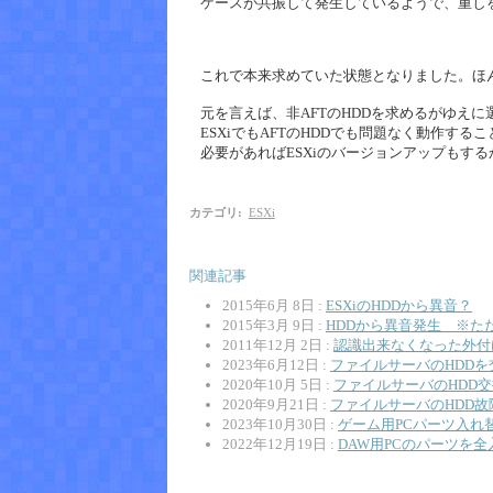
ケースが共振して発生しているようで、重し
これで本来求めていた状態となりました。ほ
元を言えば、非AFTのHDDを求めるがゆえ
ESXiでもAFTのHDDでも問題なく動作す
必要があればESXiのバージョンアップもする
カテゴリ
:
ESXi
関連記事
2015年6月 8日 :
ESXiのHDDから異音？
2015年3月 9日 :
HDDから異音発生 ※た
2011年12月 2日 :
認識出来なくなった外付け
2023年6月12日 :
ファイルサーバのHDDを
2020年10月 5日 :
ファイルサーバのHDD
2020年9月21日 :
ファイルサーバのHDD故
2023年10月30日 :
ゲーム用PCパーツ入れ
2022年12月19日 :
DAW用PCのパーツを全