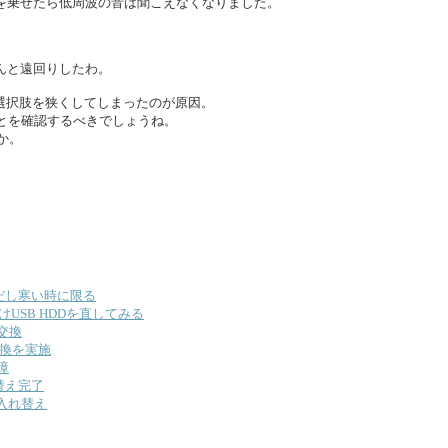
を乗せたら低周波の音は聞こえなくなりました。
んと遠回りしたわ。
に選択肢を狭くしてしまったのが原因。
ることを確認するべきでしょうね。
か。
だし寒い時に限る
USB HDDを直してみる
交換
交換を実施
障
替え完了
入れ替え