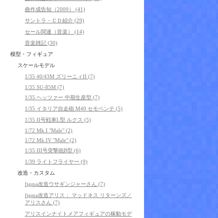
曲作成告知（2009） (41)
サントラ・ＣＤ紹介 (29)
セール関連（音楽） (14)
音楽雑記 (30)
模型・フィギュア
スケールモデル
1/35 40/43M ズリーニィII (7)
1/35 SU-85M (7)
1/35 ヘッツァー 中期生産型 (7)
1/35 イタリア自走砲 M40 セモベンテ (5)
1/35 II号戦車L型 ルクス (5)
1/72 Mk.I "Male" (2)
1/72 Mk.IV "Male" (2)
1/35 III号突撃砲B型 (6)
1/39 ライトフライヤー (9)
改造・カスタム
figma改造ウサギンジャーさん (7)
figma改造アリス： マッドネス リターンズ／
アリスさん (7)
アリスインナイトメアフィギュアの稼動モデ