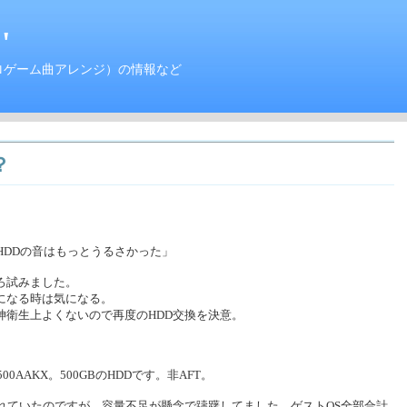
'
ロゲーム曲アレンジ）の情報など
？
HDDの音はもっとうるさかった」
ろ試みました。
になる時は気になる。
神衛生上よくないので再度のHDD交換を決意。
D500AAKX。500GBのHDDです。非AFT。
れていたのですが、容量不足が懸念で躊躇してました。ゲストOS全部合計