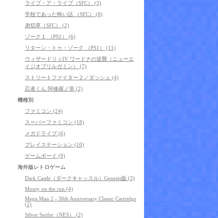
ライブ・ア・ライブ（SFC） (3)
学校であった怖い話 （SFC） (8)
弟切草（SFC） (2)
ゾーク１ （PS1） (6)
リターン・トゥ・ゾーク （PS1） (11)
ウィザードリィIV ワードナの逆襲（ニューエ
イジオブリルガミン） (7)
ストリートファイター２／ダッシュ (4)
忍者くん 阿修羅ノ章 (2)
機種別
ファミコン (24)
スーパーファミコン (18)
メガドライブ (6)
プレイステーション (10)
ゲームボーイ (9)
海外版レトロゲーム
Dark Castle（ダークキャッスル）Genesis版 (3)
Monty on the run (4)
Mega Man 2 - 30th Anniversary Classic Cartridge
(2)
Silver Surfer（NES） (2)