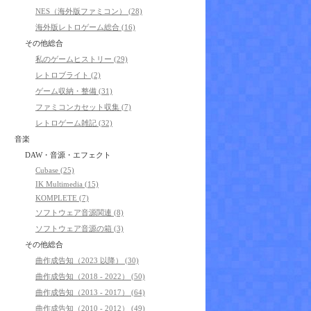
NES（海外版ファミコン） (28)
海外版レトロゲーム総合 (16)
その他総合
私のゲームヒストリー (29)
レトロブライト (2)
ゲーム収納・整備 (31)
ファミコンカセット収集 (7)
レトロゲーム雑記 (32)
音楽
DAW・音源・エフェクト
Cubase (25)
IK Multimedia (15)
KOMPLETE (7)
ソフトウェア音源関連 (8)
ソフトウェア音源の箱 (3)
その他総合
曲作成告知（2023 以降） (30)
曲作成告知（2018 - 2022） (50)
曲作成告知（2013 - 2017） (64)
曲作成告知（2010 - 2012） (49)