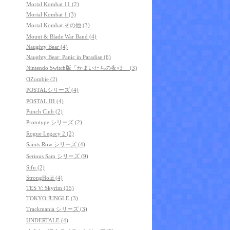
Mortal Kombat 11 (2)
Mortal Kombat 1 (3)
Mortal Kombat その他 (3)
Mount & Blade:War Band (4)
Naughty Bear (4)
Naughty Bear: Panic in Paradise (6)
Nintendo Switch版「かまいたちの夜×3」 (3)
OZombie (2)
POSTALシリーズ (4)
POSTAL III (4)
Punch Club (2)
Prototype シリーズ (2)
Rogue Legacy 2 (2)
Saints Row シリーズ (4)
Serious Sam シリーズ (9)
Sifu (2)
StrongHold (4)
TES V: Skyrim (15)
TOKYO JUNGLE (3)
Trackmania シリーズ (3)
UNDERTALE (4)