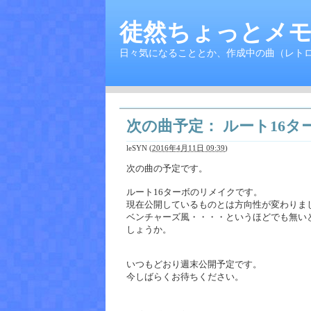
徒然ちょっとメモ
日々気になることとか、作成中の曲（レト
次の曲予定： ルート16タ
leSYN
(
2016年4月11日 09:39
)
次の曲の予定です。
ルート16ターボのリメイクです。
現在公開しているものとは方向性が変わりま
ベンチャーズ風・・・・というほどでも無い
しょうか。
いつもどおり週末公開予定です。
今しばらくお待ちください。