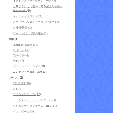
オクトパストラベラーシリーズ (5)
カサブランカに愛を（時を越えた手紙／
Windows） (8)
シムシティ（2013年版） (6)
メディーバル２：トータルウォー (4)
大神 絶景版 (2)
両手いっぱいに芋の花を (2)
機種別
Nintendo Switch (10)
PCゲーム (32)
Xbox 360 (6)
Wii U (7)
プレイステーション３ (9)
ニンテンドー3DS／2DS (2)
ジャンル別
FPS／TPS (18)
RPG (5)
アクションゲーム (12)
アドベンチャー／ノベルゲーム (4)
シミュレーションゲーム／RTS (11)
パズルゲーム (3)