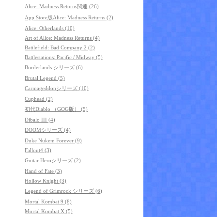
Alice: Madness Returns関連 (26)
App Store版Alice: Madness Returns (2)
Alice: Otherlands (10)
Art of Alice: Madness Returns (4)
Battlefield: Bad Company 2 (2)
Battlestations: Pacific / Midway (5)
Borderlands シリーズ (6)
Brutal Legend (5)
Carmageddonシリーズ (10)
Cuphead (2)
初代Diablo （GOG版） (5)
Dibalo III (4)
DOOMシリーズ (4)
Duke Nukem Forever (9)
Fallout4 (3)
Guitar Heroシリーズ (2)
Hand of Fate (3)
Hollow Knight (3)
Legend of Grimrock シリーズ (6)
Mortal Kombat 9 (8)
Mortal Kombat X (5)