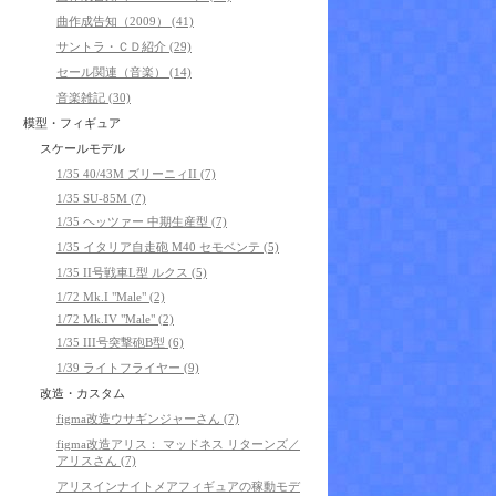
曲作成告知（2009） (41)
サントラ・ＣＤ紹介 (29)
セール関連（音楽） (14)
音楽雑記 (30)
模型・フィギュア
スケールモデル
1/35 40/43M ズリーニィII (7)
1/35 SU-85M (7)
1/35 ヘッツァー 中期生産型 (7)
1/35 イタリア自走砲 M40 セモベンテ (5)
1/35 II号戦車L型 ルクス (5)
1/72 Mk.I "Male" (2)
1/72 Mk.IV "Male" (2)
1/35 III号突撃砲B型 (6)
1/39 ライトフライヤー (9)
改造・カスタム
figma改造ウサギンジャーさん (7)
figma改造アリス： マッドネス リターンズ／
アリスさん (7)
アリスインナイトメアフィギュアの稼動モデ