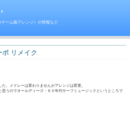
'
ロゲーム曲アレンジ）の情報など
ーボ リメイク
した。メドレーは変わりませんがアレンジは変更。
と思うのでオールディーズ・６０年代サーフミュージックというところで