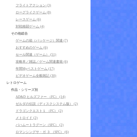
フライトアクション (3)
ローグライクゲーム (8)
レースゲーム (6)
対戦格闘ゲーム (4)
その他総合
ゲームの箱（パッケージ）関連 (7)
おすすめのゲーム (6)
セール関連（ゲーム） (51)
攻略本／雑誌／ゲーム関連書籍 (6)
年間Myベストゲーム (17)
ビデオゲーム全般雑記 (30)
レトロゲーム
作品・シリーズ別
AD&D ヒルズファー （FC） (14)
ゼルダの伝説（ディスクシステム版） (2)
ドラゴンクエスト１ （FC） (2)
メトロイド (2)
バハムートラグーン（SFC） (2)
ロマンシングサ・ガ ３ （SFC） (6)