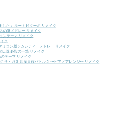
した： ルート16ターボ リメイク
スの謎メドレー リメイク
メインテーマ リメイク
メイク
ァミコン版シムシティーメドレー リメイク
秘宝伝説 必殺の一撃 リメイク
 怒のテーマ リメイク
 サ・ガ３ 四魔貴族バトル２ 〜ピアノアレンジ〜 リメイク