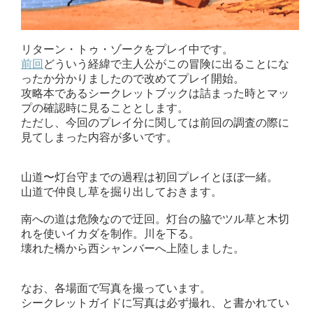
リターン・トゥ・ゾークをプレイ中です。
前回
どういう経緯で主人公がこの冒険に出ることにな
ったか分かりましたので改めてプレイ開始。
攻略本であるシークレットブックは詰まった時とマッ
プの確認時に見ることとします。
ただし、今回のプレイ分に関しては前回の調査の際に
見てしまった内容が多いです。
山道〜灯台守までの過程は初回プレイとほぼ一緒。
山道で仲良し草を掘り出しておきます。
南への道は危険なので迂回。灯台の脇でツル草と木切
れを使いイカダを制作。川を下る。
壊れた橋から西シャンバーへ上陸しました。
なお、各場面で写真を撮っています。
シークレットガイドに写真は必ず撮れ、と書かれてい