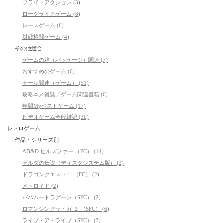
フライトアクション (3)
ローグライクゲーム (8)
レースゲーム (6)
対戦格闘ゲーム (4)
その他総合
ゲームの箱（パッケージ）関連 (7)
おすすめのゲーム (6)
セール関連（ゲーム） (51)
攻略本／雑誌／ゲーム関連書籍 (6)
年間Myベストゲーム (17)
ビデオゲーム全般雑記 (30)
レトロゲーム
作品・シリーズ別
AD&D ヒルズファー （FC） (14)
ゼルダの伝説（ディスクシステム版） (2)
ドラゴンクエスト１ （FC） (2)
メトロイド (2)
バハムートラグーン（SFC） (2)
ロマンシングサ・ガ ３ （SFC） (6)
ライブ・ア・ライブ（SFC） (3)