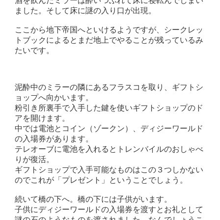
酒を飲んだミラーは酔いつぶれて床に寝転んでしまい
ました。そして床に謎の入り口が出現。
ここから地下帝国へといけるようですが、シークレッ
トブックによるとまだ地上でやることが残っているみ
たいです。
泥酔中のミラーの隣にあるフラスコを取り、ギフトシ
ョップへ向かいます。
粉引き所裏手で入手した鍵を使いギフトショップのド
アを開けます。
中では電池とコイン（ゾークン）、ディジーワールド
の入場券があります。
テレオーブに電池を入れるとトレンバイルのおしゃべ
りが復活。
ギフトショップで入手可能なものはこの３つしかない
のでこれが「プレゼント」ということでしょう。
続いて橋の下へ。橋の下には子供がいます。
子供にディジーワールドの入場券を渡すとお礼として
謎の石のようなものを渡されました。なんでしょうこ