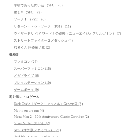
学校であった怖い話 （SFC） (8)
弟切草（SFC） (2)
ゾーク１ （PS1） (6)
リターン・トゥ・ゾーク （PS1） (11)
ウィザードリィIV ワードナの逆襲（ニューエイジオブリルガミン） (7)
ストリートファイター２／ダッシュ (4)
忍者くん 阿修羅ノ章 (2)
機種別
ファミコン (24)
スーパーファミコン (18)
メガドライブ (6)
プレイステーション (10)
ゲームボーイ (9)
海外版レトロゲーム
Dark Castle（ダークキャッスル）Genesis版 (3)
Monty on the run (4)
Mega Man 2 - 30th Anniversary Classic Cartridge (2)
Silver Surfer（NES） (2)
NES（海外版ファミコン） (28)