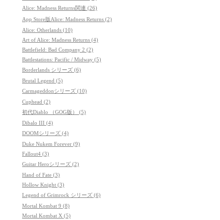
Alice: Madness Returns関連 (26)
App Store版Alice: Madness Returns (2)
Alice: Otherlands (10)
Art of Alice: Madness Returns (4)
Battlefield: Bad Company 2 (2)
Battlestations: Pacific / Midway (5)
Borderlands シリーズ (6)
Brutal Legend (5)
Carmageddonシリーズ (10)
Cuphead (2)
初代Diablo （GOG版） (5)
Dibalo III (4)
DOOMシリーズ (4)
Duke Nukem Forever (9)
Fallout4 (3)
Guitar Heroシリーズ (2)
Hand of Fate (3)
Hollow Knight (3)
Legend of Grimrock シリーズ (6)
Mortal Kombat 9 (8)
Mortal Kombat X (5)