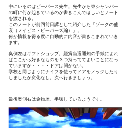
中にいるのはピーパース先生。先生から東シャンバー
の町に何が起きているのか書きこんでほしいとノート
を渡される。
このノートが前回前日譚として紹介した「ゾークの盛
衰（メイビス・ピーパーズ編）」。
何か情報を得る度に自動的に内容が書きこまれていき
ます。
奥側左はギフトショップ。懸賞当選通知の手紙によれ
ばここから好きなものを３つ持っててよいことになっ
ていますが・・・・ドアは開かない。
学校と同じようにナイフを使ってドアをノックしたり
しましたが変化なし。次へ行きましょう。
最後奥側右は金物屋。半壊しているようです。