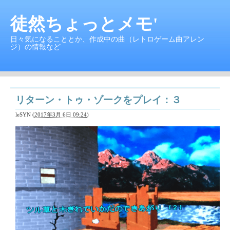
徒然ちょっとメモ'
日々気になることとか、作成中の曲（レトロゲーム曲アレン
ジ）の情報など
リターン・トゥ・ゾークをプレイ：３
leSYN
(
2017年3月 6日 09:24
)