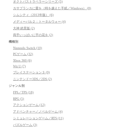
オクトパストラベラーシリーズ (5)
カサブランカに愛を（時を越えた手紙／Windows） (8)
シムシティ（2013年版） (6)
メディーバル２：トータルウォー (4)
大神 絶景版 (2)
両手いっぱいに芋の花を (2)
機種別
Nintendo Switch (10)
PCゲーム (32)
Xbox 360 (6)
Wii U (7)
プレイステーション３ (9)
ニンテンドー3DS／2DS (2)
ジャンル別
FPS／TPS (18)
RPG (5)
アクションゲーム (12)
アドベンチャー／ノベルゲーム (4)
シミュレーションゲーム／RTS (11)
パズルゲーム (3)