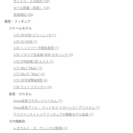
サントラ・ＣＤ紹介 (29)
セール関連（音楽） (14)
音楽雑記 (30)
模型・フィギュア
スケールモデル
1/35 40/43M ズリーニィII (7)
1/35 SU-85M (7)
1/35 ヘッツァー 中期生産型 (7)
1/35 イタリア自走砲 M40 セモベンテ (5)
1/35 II号戦車L型 ルクス (5)
1/72 Mk.I "Male" (2)
1/72 Mk.IV "Male" (2)
1/35 III号突撃砲B型 (6)
1/39 ライトフライヤー (9)
改造・カスタム
figma改造ウサギンジャーさん (7)
figma改造アリス： マッドネス リターンズ／アリスさん (7)
アリスインナイトメアフィギュアの稼動モデル改造 (7)
その他総合
レオナルド・ダ・ヴィンチの戦車 (3)