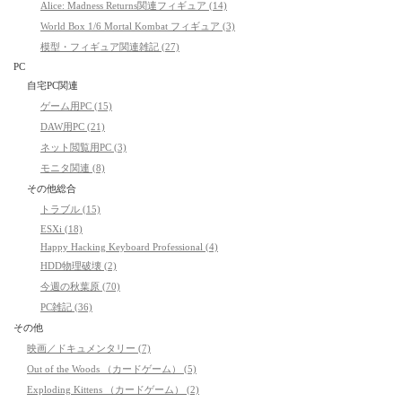
Alice: Madness Returns関連フィギュア (14)
World Box 1/6 Mortal Kombat フィギュア (3)
模型・フィギュア関連雑記 (27)
PC
自宅PC関連
ゲーム用PC (15)
DAW用PC (21)
ネット閲覧用PC (3)
モニタ関連 (8)
その他総合
トラブル (15)
ESXi (18)
Happy Hacking Keyboard Professional (4)
HDD物理破壊 (2)
今週の秋葉原 (70)
PC雑記 (36)
その他
映画／ドキュメンタリー (7)
Out of the Woods （カードゲーム） (5)
Exploding Kittens （カードゲーム） (2)