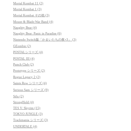
Mortal Kombat 11 (2)
Mortal Kombat 1 (3)
Mortal Kombat その他 (3)
Mount & Blade:War Band (4)
Naughty Bear (4)
Naughty Bear: Panic in Paradise (6)
Nintendo Switch版「かまいたちの夜×3」 (3)
OZombie (2)
POSTALシリーズ (4)
POSTAL III (4)
Punch Club (2)
Prototype シリーズ (2)
Rogue Legacy 2 (2)
Saints Row シリーズ (4)
Serious Sam シリーズ (9)
Sifu (2)
StrongHold (4)
TES V: Skyrim (15)
TOKYO JUNGLE (3)
Trackmania シリーズ (3)
UNDERTALE (4)