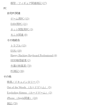
模型・フィギュア関連雑記 (27)
PC
自宅PC関連
ゲーム用PC (15)
DAW用PC (21)
ネット閲覧用PC (3)
モニタ関連 (8)
その他総合
トラブル (15)
ESXi (18)
Happy Hacking Keyboard Professional (4)
HDD物理破壊 (2)
今週の秋葉原 (70)
PC雑記 (36)
その他
映画／ドキュメンタリー (7)
Out of the Woods （カードゲーム） (5)
Exploding Kittens （カードゲーム） (2)
iPhone （Apple関連） (24)
雑記 (78)