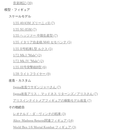
音楽雑記 (30)
模型・フィギュア
スケールモデル
1/35 40/43M ズリーニィII (7)
1/35 SU-85M (7)
1/35 ヘッツァー 中期生産型 (7)
1/35 イタリア自走砲 M40 セモベンテ (5)
1/35 II号戦車L型 ルクス (5)
1/72 Mk.I "Male" (2)
1/72 Mk.IV "Male" (2)
1/35 III号突撃砲B型 (6)
1/39 ライトフライヤー (9)
改造・カスタム
figma改造ウサギンジャーさん (7)
figma改造アリス： マッドネス リターンズ／アリスさん (7)
アリスインナイトメアフィギュアの稼動モデル改造 (7)
その他総合
レオナルド・ダ・ヴィンチの戦車 (3)
Alice: Madness Returns関連フィギュア (14)
World Box 1/6 Mortal Kombat フィギュア (3)