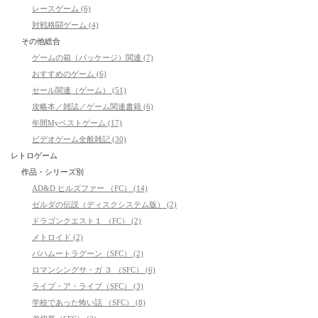
レースゲーム (6)
対戦格闘ゲーム (4)
その他総合
ゲームの箱（パッケージ）関連 (7)
おすすめのゲーム (6)
セール関連（ゲーム） (51)
攻略本／雑誌／ゲーム関連書籍 (6)
年間Myベストゲーム (17)
ビデオゲーム全般雑記 (30)
レトロゲーム
作品・シリーズ別
AD&D ヒルズファー （FC） (14)
ゼルダの伝説（ディスクシステム版） (2)
ドラゴンクエスト１ （FC） (2)
メトロイド (2)
バハムートラグーン（SFC） (2)
ロマンシングサ・ガ ３ （SFC） (6)
ライブ・ア・ライブ（SFC） (3)
学校であった怖い話 （SFC） (8)