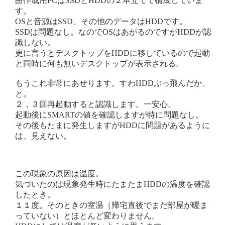
曲作成用PCはSSDとHDDの２本立てで構成していま
す。
OSと音源はSSD、その他のデータはHDDです。
SSDは問題なし。なのでOSはあがるのですがHDDが認
識しない。
更に言うとデスクトップをHDDに移しているので起動
と同時に何も無いデスクトップが表示される。
もうこれ非常にあせります。すわHDDぶっ飛んだか、
と。
２，３回再起動すると認識します。一安心。
起動後にSMARTの値を確認しますが特に問題なし。
その後もたまに発生しますがHDDに問題があるように
は、見えない。
この現象の原因は温度。
気づいたのは現象発生時にたまたまHDDの温度を確認
したとき。
１１度。そのときの室温（帰宅直後でまだ部屋が暖ま
っていない）とほとんど変わりません。