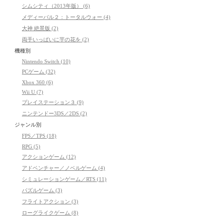
シムシティ（2013年版） (6)
メディーバル２：トータルウォー (4)
大神 絶景版 (2)
両手いっぱいに芋の花を (2)
機種別
Nintendo Switch (10)
PCゲーム (32)
Xbox 360 (6)
Wii U (7)
プレイステーション３ (9)
ニンテンドー3DS／2DS (2)
ジャンル別
FPS／TPS (18)
RPG (5)
アクションゲーム (12)
アドベンチャー／ノベルゲーム (4)
シミュレーションゲーム／RTS (11)
パズルゲーム (3)
フライトアクション (3)
ローグライクゲーム (8)