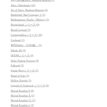
Alice: Otherlands (10)
Art of Alice: Madness Returns (4)
Battlefield: Bad Company 2 (2)
Battlestations: Pacific / Midway (5)
Borderlands シリーズ (6)
Brutal Legend (5)
Carmageddonシリーズ (10)
Cuphead (2)
初代Diablo （GOG版） (5)
Dibalo III (4)
DOOMシリーズ (4)
Duke Nukem Forever (9)
Fallout4 (3)
Guitar Heroシリーズ (2)
Hand of Fate (3)
Hollow Knight (3)
Legend of Grimrock シリーズ (6)
Mortal Kombat 9 (8)
Mortal Kombat X (5)
Mortal Kombat 11 (2)
Mortal Kombat 1 (3)