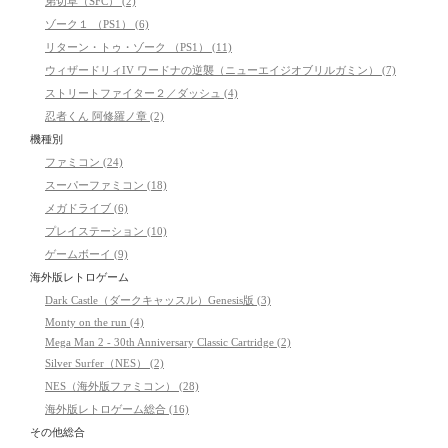
弟切草（SFC） (2)
ゾーク１ （PS1） (6)
リターン・トゥ・ゾーク （PS1） (11)
ウィザードリィIV ワードナの逆襲（ニューエイジオブリルガミン） (7)
ストリートファイター２／ダッシュ (4)
忍者くん 阿修羅ノ章 (2)
機種別
ファミコン (24)
スーパーファミコン (18)
メガドライブ (6)
プレイステーション (10)
ゲームボーイ (9)
海外版レトロゲーム
Dark Castle（ダークキャッスル）Genesis版 (3)
Monty on the run (4)
Mega Man 2 - 30th Anniversary Classic Cartridge (2)
Silver Surfer（NES） (2)
NES（海外版ファミコン） (28)
海外版レトロゲーム総合 (16)
その他総合