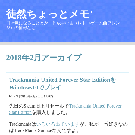
徒然ちょっとメモ'
日々気になることとか、作成中の曲（レトロゲーム曲アレン
ジ）の情報など
2018年2月アーカイブ
Trackmania United Forever Star Editionを
Windows10でプレイ
leSYN
(
2018年2月26日 11:02
)
先日のSteam旧正月セールで
Trackmania United Forever
Star Edition
を購入しました。
Trackmaniaは
いろいろ出ています
が、私が一番好きなの
はTrackMania Sunriseなんですよ。