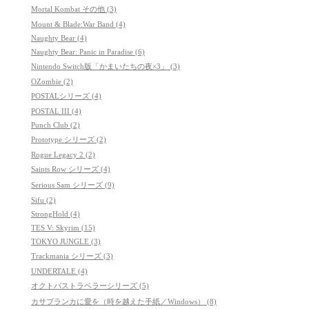
Mortal Kombat その他 (3)
Mount & Blade:War Band (4)
Naughty Bear (4)
Naughty Bear: Panic in Paradise (6)
Nintendo Switch版「かまいたちの夜×3」 (3)
OZombie (2)
POSTALシリーズ (4)
POSTAL III (4)
Punch Club (2)
Prototype シリーズ (2)
Rogue Legacy 2 (2)
Saints Row シリーズ (4)
Serious Sam シリーズ (9)
Sifu (2)
StrongHold (4)
TES V: Skyrim (15)
TOKYO JUNGLE (3)
Trackmania シリーズ (3)
UNDERTALE (4)
オクトパストラベラーシリーズ (5)
カサブランカに愛を（時を越えた手紙／Windows） (8)