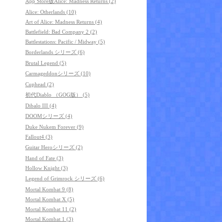
App Store版Alice: Madness Returns (2)
Alice: Otherlands (10)
Art of Alice: Madness Returns (4)
Battlefield: Bad Company 2 (2)
Battlestations: Pacific / Midway (5)
Borderlands シリーズ (6)
Brutal Legend (5)
Carmageddonシリーズ (10)
Cuphead (2)
初代Diablo （GOG版） (5)
Dibalo III (4)
DOOMシリーズ (4)
Duke Nukem Forever (9)
Fallout4 (3)
Guitar Heroシリーズ (2)
Hand of Fate (3)
Hollow Knight (3)
Legend of Grimrock シリーズ (6)
Mortal Kombat 9 (8)
Mortal Kombat X (5)
Mortal Kombat 11 (2)
Mortal Kombat 1 (3)