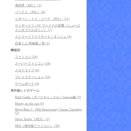
弟切草（SFC） (2)
ゾーク１ （PS1） (6)
リターン・トゥ・ゾーク （PS1） (11)
ウィザードリィIV ワードナの逆襲（ニューエ
イジオブリルガミン） (7)
ストリートファイター２／ダッシュ (4)
忍者くん 阿修羅ノ章 (2)
機種別
ファミコン (24)
スーパーファミコン (18)
メガドライブ (6)
プレイステーション (10)
ゲームボーイ (9)
海外版レトロゲーム
Dark Castle（ダークキャッスル）Genesis版 (3)
Monty on the run (4)
Mega Man 2 - 30th Anniversary Classic Cartridge
(2)
Silver Surfer（NES） (2)
NES（海外版ファミコン） (28)