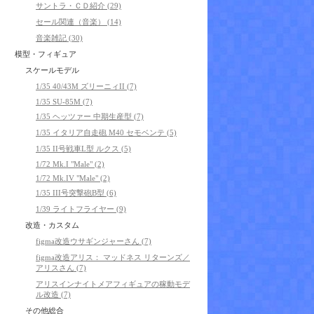
サントラ・ＣＤ紹介 (29)
セール関連（音楽） (14)
音楽雑記 (30)
模型・フィギュア
スケールモデル
1/35 40/43M ズリーニィII (7)
1/35 SU-85M (7)
1/35 ヘッツァー 中期生産型 (7)
1/35 イタリア自走砲 M40 セモベンテ (5)
1/35 II号戦車L型 ルクス (5)
1/72 Mk.I "Male" (2)
1/72 Mk.IV "Male" (2)
1/35 III号突撃砲B型 (6)
1/39 ライトフライヤー (9)
改造・カスタム
figma改造ウサギンジャーさん (7)
figma改造アリス： マッドネス リターンズ／
アリスさん (7)
アリスインナイトメアフィギュアの稼動モデ
ル改造 (7)
その他総合