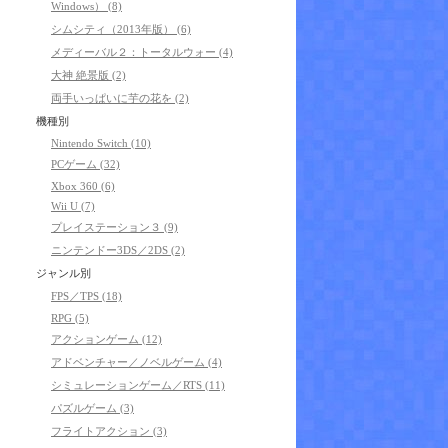
Windows） (8)
シムシティ（2013年版） (6)
メディーバル２：トータルウォー (4)
大神 絶景版 (2)
両手いっぱいに芋の花を (2)
機種別
Nintendo Switch (10)
PCゲーム (32)
Xbox 360 (6)
Wii U (7)
プレイステーション３ (9)
ニンテンドー3DS／2DS (2)
ジャンル別
FPS／TPS (18)
RPG (5)
アクションゲーム (12)
アドベンチャー／ノベルゲーム (4)
シミュレーションゲーム／RTS (11)
パズルゲーム (3)
フライトアクション (3)