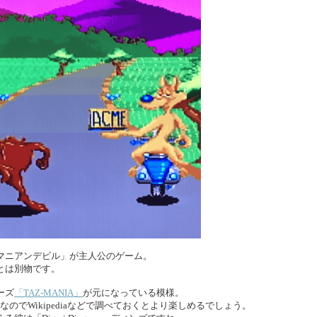
マニアンデビル」が主人公のゲーム。
とは別物です。
ーズ
「TAZ-MANIA」
が元になっている模様。
拠なのでWikipediaなどで調べておくとより楽しめるでしょう。