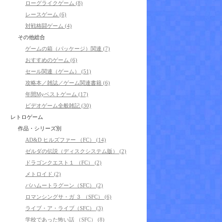
ローグライクゲーム (8)
レースゲーム (6)
対戦格闘ゲーム (4)
その他総合
ゲームの箱（パッケージ）関連 (7)
おすすめのゲーム (6)
セール関連（ゲーム） (51)
攻略本／雑誌／ゲーム関連書籍 (6)
年間Myベストゲーム (17)
ビデオゲーム全般雑記 (30)
レトロゲーム
作品・シリーズ別
AD&D ヒルズファー （FC） (14)
ゼルダの伝説（ディスクシステム版） (2)
ドラゴンクエスト１ （FC） (2)
メトロイド (2)
バハムートラグーン（SFC） (2)
ロマンシングサ・ガ ３ （SFC） (6)
ライブ・ア・ライブ（SFC） (3)
学校であった怖い話 （SFC） (8)