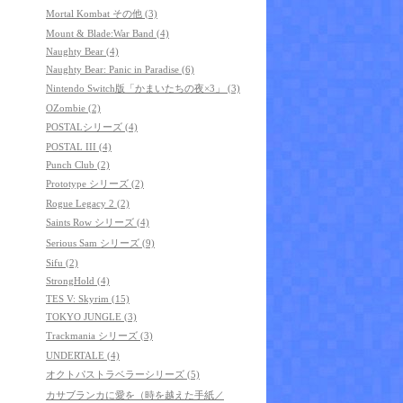
Mortal Kombat その他 (3)
Mount & Blade:War Band (4)
Naughty Bear (4)
Naughty Bear: Panic in Paradise (6)
Nintendo Switch版「かまいたちの夜×3」 (3)
OZombie (2)
POSTALシリーズ (4)
POSTAL III (4)
Punch Club (2)
Prototype シリーズ (2)
Rogue Legacy 2 (2)
Saints Row シリーズ (4)
Serious Sam シリーズ (9)
Sifu (2)
StrongHold (4)
TES V: Skyrim (15)
TOKYO JUNGLE (3)
Trackmania シリーズ (3)
UNDERTALE (4)
オクトパストラベラーシリーズ (5)
カサブランカに愛を（時を越えた手紙／