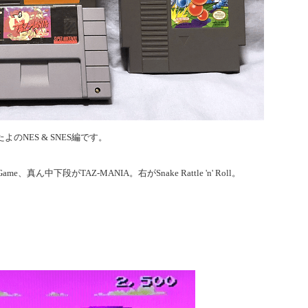
NES & SNES編です。
、真ん中下段がTAZ-MANIA。右がSnake Rattle 'n' Roll。