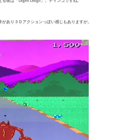
は「Digeri Dingo」。ディンゴですね。
作があり３Ｄアクションっぽい感じもありますが。