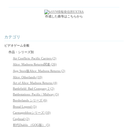
作成した曲等はこちらから
カテゴリ
ビデオゲーム全般
作品・シリーズ別
Air Conflicts: Pacific Carriers (2)
Alice: Madness Returns関連 (26)
App Store版Alice: Madness Returns (2)
Alice: Otherlands (10)
Art of Alice: Madness Returns (4)
Battlefield: Bad Company 2 (2)
Battlestations: Pacific / Midway (5)
Borderlands シリーズ (6)
Brutal Legend (5)
Carmageddonシリーズ (10)
Cuphead (2)
初代Diablo （GOG版） (5)