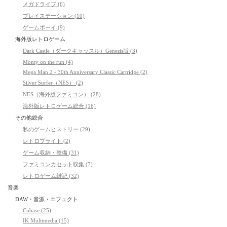
メガドライブ (6)
プレイステーション (10)
ゲームボーイ (9)
海外版レトロゲーム
Dark Castle（ダークキャッスル）Genesis版 (3)
Monty on the run (4)
Mega Man 2 - 30th Anniversary Classic Cartridge (2)
Silver Surfer（NES） (2)
NES（海外版ファミコン） (28)
海外版レトロゲーム総合 (16)
その他総合
私のゲームヒストリー (29)
レトロブライト (2)
ゲーム収納・整備 (31)
ファミコンカセット収集 (7)
レトロゲーム雑記 (32)
音楽
DAW・音源・エフェクト
Cubase (25)
IK Multimedia (15)