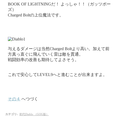
BOOK OF LIGHTNINGだ！ よっしゃ！！（ガッツポー
ズ）
Charged Boltの上位魔法です。
与えるダメージは当然Charged Boltより高い。加えて前
方真っ直ぐに飛んでいく雷は敵を貫通。
戦闘効率の改善も期待してよさそう。
これで安心してLEVEL9へと進むことが出来ますよ。
その４
へつづく
カテゴリ
:
初代Diablo （GOG版）