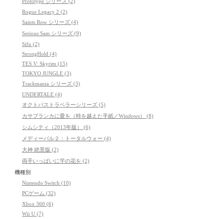
Prototype シリーズ (2)
Rogue Legacy 2 (2)
Saints Row シリーズ (4)
Serious Sam シリーズ (9)
Sifu (2)
StrongHold (4)
TES V: Skyrim (15)
TOKYO JUNGLE (3)
Trackmania シリーズ (3)
UNDERTALE (4)
オクトパストラベラーシリーズ (5)
カサブランカに愛を（時を越えた手紙／Windows） (8)
シムシティ（2013年版） (6)
メディーバル２：トータルウォー (4)
大神 絶景版 (2)
両手いっぱいに芋の花を (2)
機種別
Nintendo Switch (10)
PCゲーム (32)
Xbox 360 (6)
Wii U (7)