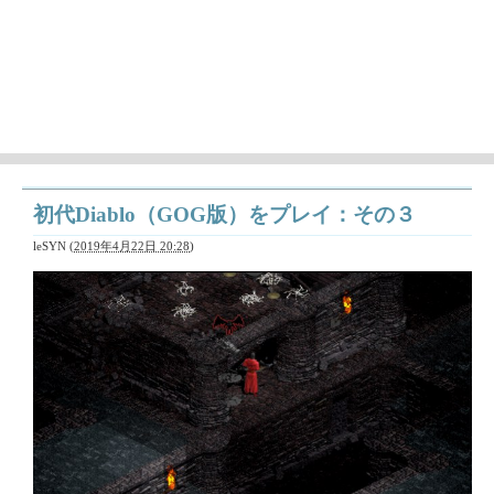
徒然ちょっとメモ'
日々気になることとか、作成中の曲（レトロゲーム曲アレン
ジ）の情報など
初代Diablo（GOG版）をプレイ：その３
leSYN
(
2019年4月22日 20:28
)