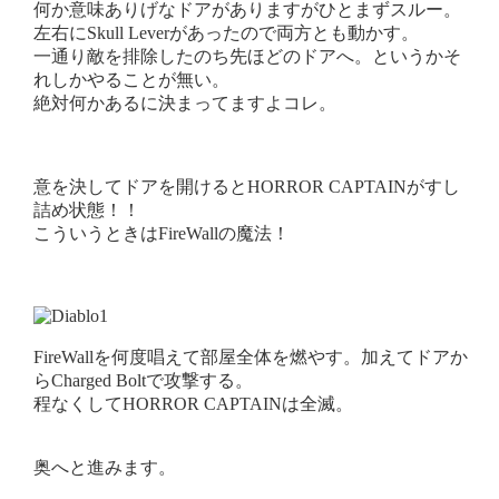
何か意味ありげなドアがありますがひとまずスルー。
左右にSkull Leverがあったので両方とも動かす。
一通り敵を排除したのち先ほどのドアへ。というかそ
れしかやることが無い。
絶対何かあるに決まってますよコレ。
意を決してドアを開けるとHORROR CAPTAINがすし
詰め状態！！
こういうときはFireWallの魔法！
FireWallを何度唱えて部屋全体を燃やす。加えてドアか
らCharged Boltで攻撃する。
程なくしてHORROR CAPTAINは全滅。
奥へと進みます。