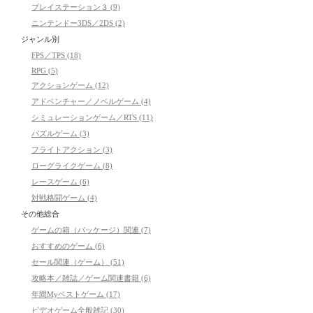
プレイステーション３ (9)
ニンテンドー3DS／2DS (2)
ジャンル別
FPS／TPS (18)
RPG (5)
アクションゲーム (12)
アドベンチャー／ノベルゲーム (4)
シミュレーションゲーム／RTS (11)
パズルゲーム (3)
フライトアクション (3)
ローグライクゲーム (8)
レースゲーム (6)
対戦格闘ゲーム (4)
その他総合
ゲームの箱（パッケージ）関連 (7)
おすすめのゲーム (6)
セール関連（ゲーム） (51)
攻略本／雑誌／ゲーム関連書籍 (6)
年間Myベストゲーム (17)
ビデオゲーム全般雑記 (30)