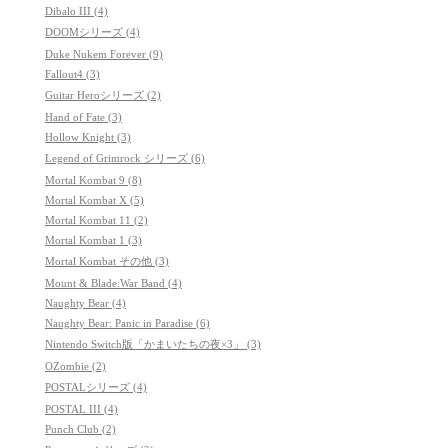
Dibalo III (4)
DOOMシリーズ (4)
Duke Nukem Forever (9)
Fallout4 (3)
Guitar Heroシリーズ (2)
Hand of Fate (3)
Hollow Knight (3)
Legend of Grimrock シリーズ (6)
Mortal Kombat 9 (8)
Mortal Kombat X (5)
Mortal Kombat 11 (2)
Mortal Kombat 1 (3)
Mortal Kombat その他 (3)
Mount & Blade:War Band (4)
Naughty Bear (4)
Naughty Bear: Panic in Paradise (6)
Nintendo Switch版「かまいたちの夜×3」 (3)
OZombie (2)
POSTALシリーズ (4)
POSTAL III (4)
Punch Club (2)