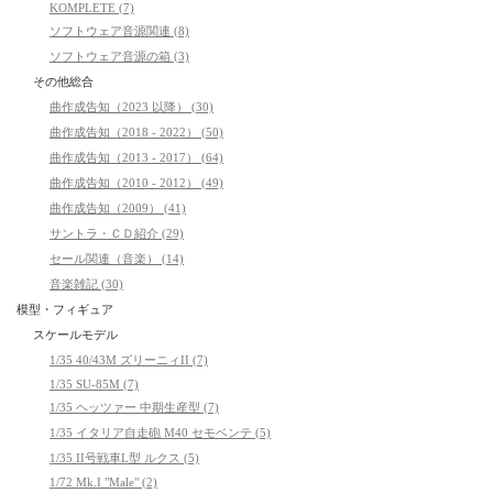
KOMPLETE (7)
ソフトウェア音源関連 (8)
ソフトウェア音源の箱 (3)
その他総合
曲作成告知（2023 以降） (30)
曲作成告知（2018 - 2022） (50)
曲作成告知（2013 - 2017） (64)
曲作成告知（2010 - 2012） (49)
曲作成告知（2009） (41)
サントラ・ＣＤ紹介 (29)
セール関連（音楽） (14)
音楽雑記 (30)
模型・フィギュア
スケールモデル
1/35 40/43M ズリーニィII (7)
1/35 SU-85M (7)
1/35 ヘッツァー 中期生産型 (7)
1/35 イタリア自走砲 M40 セモベンテ (5)
1/35 II号戦車L型 ルクス (5)
1/72 Mk.I "Male" (2)