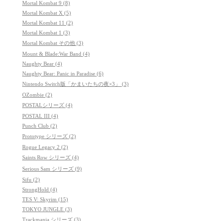
Mortal Kombat 9 (8)
Mortal Kombat X (5)
Mortal Kombat 11 (2)
Mortal Kombat 1 (3)
Mortal Kombat その他 (3)
Mount & Blade:War Band (4)
Naughty Bear (4)
Naughty Bear: Panic in Paradise (6)
Nintendo Switch版「かまいたちの夜×3」 (3)
OZombie (2)
POSTALシリーズ (4)
POSTAL III (4)
Punch Club (2)
Prototype シリーズ (2)
Rogue Legacy 2 (2)
Saints Row シリーズ (4)
Serious Sam シリーズ (9)
Sifu (2)
StrongHold (4)
TES V: Skyrim (15)
TOKYO JUNGLE (3)
Trackmania シリーズ (3)