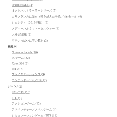
UNDERTALE (4)
オクトパストラベラーシリーズ (5)
カサブランカに愛を（時を越えた手紙／Windows） (8)
シムシティ（2013年版） (6)
メディーバル２：トータルウォー (4)
大神 絶景版 (2)
両手いっぱいに芋の花を (2)
機種別
Nintendo Switch (10)
PCゲーム (32)
Xbox 360 (6)
Wii U (7)
プレイステーション３ (9)
ニンテンドー3DS／2DS (2)
ジャンル別
FPS／TPS (18)
RPG (5)
アクションゲーム (12)
アドベンチャー／ノベルゲーム (4)
シミュレーションゲーム／RTS (11)