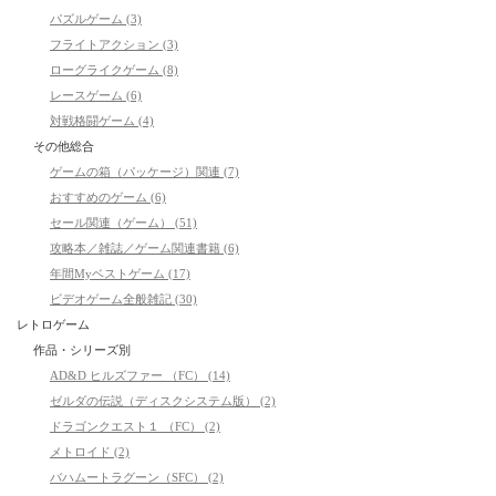
パズルゲーム (3)
フライトアクション (3)
ローグライクゲーム (8)
レースゲーム (6)
対戦格闘ゲーム (4)
その他総合
ゲームの箱（パッケージ）関連 (7)
おすすめのゲーム (6)
セール関連（ゲーム） (51)
攻略本／雑誌／ゲーム関連書籍 (6)
年間Myベストゲーム (17)
ビデオゲーム全般雑記 (30)
レトロゲーム
作品・シリーズ別
AD&D ヒルズファー （FC） (14)
ゼルダの伝説（ディスクシステム版） (2)
ドラゴンクエスト１ （FC） (2)
メトロイド (2)
バハムートラグーン（SFC） (2)