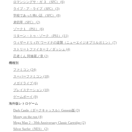
ロマンシングサ・ガ ３ （SFC） (6)
ライブ・ア・ライブ（SFC） (3)
学校であった怖い話 （SFC） (8)
弟切草（SFC） (2)
ゾーク１ （PS1） (6)
リターン・トゥ・ゾーク （PS1） (11)
ウィザードリィIV ワードナの逆襲（ニューエイジオブリルガミン） (7)
ストリートファイター２／ダッシュ (4)
忍者くん 阿修羅ノ章 (2)
機種別
ファミコン (24)
スーパーファミコン (18)
メガドライブ (6)
プレイステーション (10)
ゲームボーイ (9)
海外版レトロゲーム
Dark Castle（ダークキャッスル）Genesis版 (3)
Monty on the run (4)
Mega Man 2 - 30th Anniversary Classic Cartridge (2)
Silver Surfer（NES） (2)