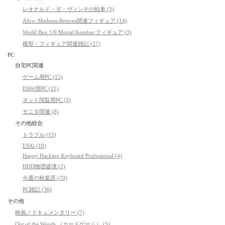
レオナルド・ダ・ヴィンチの戦車 (3)
Alice: Madness Returns関連フィギュア (14)
World Box 1/6 Mortal Kombat フィギュア (3)
模型・フィギュア関連雑記 (27)
PC
自宅PC関連
ゲーム用PC (15)
DAW用PC (21)
ネット閲覧用PC (3)
モニタ関連 (8)
その他総合
トラブル (15)
ESXi (18)
Happy Hacking Keyboard Professional (4)
HDD物理破壊 (2)
今週の秋葉原 (70)
PC雑記 (36)
その他
映画／ドキュメンタリー (7)
Out of the Woods （カードゲーム） (5)