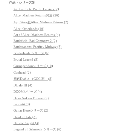
作品・シリーズ別
Air Conflicts: Pacific Carriers (2)
Alice: Madness Returns関連 (26)
App Store版Alice: Madness Returns (2)
Alice: Otherlands (10)
Art of Alice: Madness Returns (4)
Battlefield: Bad Company 2 (2)
Battlestations: Pacific / Midway (5)
Borderlands シリーズ (6)
Brutal Legend (5)
Carmageddonシリーズ (10)
Cuphead (2)
初代Diablo （GOG版） (5)
Dibalo III (4)
DOOMシリーズ (4)
Duke Nukem Forever (9)
Fallout4 (3)
Guitar Heroシリーズ (2)
Hand of Fate (3)
Hollow Knight (3)
Legend of Grimrock シリーズ (6)