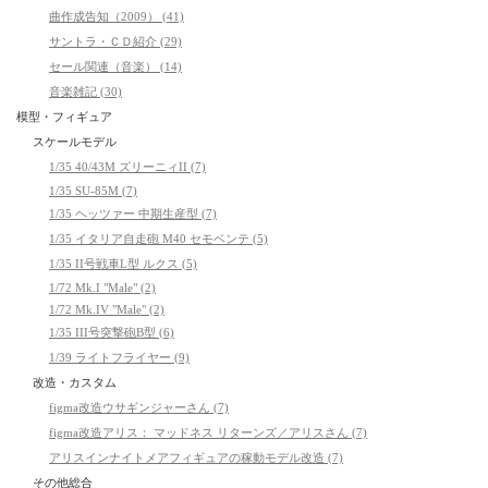
曲作成告知（2009） (41)
サントラ・ＣＤ紹介 (29)
セール関連（音楽） (14)
音楽雑記 (30)
模型・フィギュア
スケールモデル
1/35 40/43M ズリーニィII (7)
1/35 SU-85M (7)
1/35 ヘッツァー 中期生産型 (7)
1/35 イタリア自走砲 M40 セモベンテ (5)
1/35 II号戦車L型 ルクス (5)
1/72 Mk.I "Male" (2)
1/72 Mk.IV "Male" (2)
1/35 III号突撃砲B型 (6)
1/39 ライトフライヤー (9)
改造・カスタム
figma改造ウサギンジャーさん (7)
figma改造アリス： マッドネス リターンズ／アリスさん (7)
アリスインナイトメアフィギュアの稼動モデル改造 (7)
その他総合