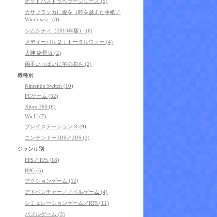
オクトパストラベラーシリーズ (5)
カサブランカに愛を（時を越えた手紙／
Windows） (8)
シムシティ（2013年版） (6)
メディーバル２：トータルウォー (4)
大神 絶景版 (2)
両手いっぱいに芋の花を (2)
機種別
Nintendo Switch (10)
PCゲーム (32)
Xbox 360 (6)
Wii U (7)
プレイステーション３ (9)
ニンテンドー3DS／2DS (2)
ジャンル別
FPS／TPS (18)
RPG (5)
アクションゲーム (12)
アドベンチャー／ノベルゲーム (4)
シミュレーションゲーム／RTS (11)
パズルゲーム (3)