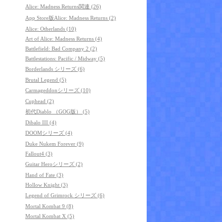
Alice: Madness Returns関連 (26)
App Store版Alice: Madness Returns (2)
Alice: Otherlands (10)
Art of Alice: Madness Returns (4)
Battlefield: Bad Company 2 (2)
Battlestations: Pacific / Midway (5)
Borderlands シリーズ (6)
Brutal Legend (5)
Carmageddonシリーズ (10)
Cuphead (2)
初代Diablo （GOG版） (5)
Dibalo III (4)
DOOMシリーズ (4)
Duke Nukem Forever (9)
Fallout4 (3)
Guitar Heroシリーズ (2)
Hand of Fate (3)
Hollow Knight (3)
Legend of Grimrock シリーズ (6)
Mortal Kombat 9 (8)
Mortal Kombat X (5)