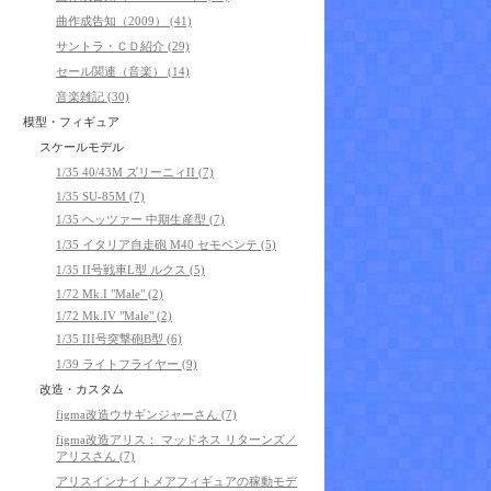
曲作成告知（2009） (41)
サントラ・ＣＤ紹介 (29)
セール関連（音楽） (14)
音楽雑記 (30)
模型・フィギュア
スケールモデル
1/35 40/43M ズリーニィII (7)
1/35 SU-85M (7)
1/35 ヘッツァー 中期生産型 (7)
1/35 イタリア自走砲 M40 セモベンテ (5)
1/35 II号戦車L型 ルクス (5)
1/72 Mk.I "Male" (2)
1/72 Mk.IV "Male" (2)
1/35 III号突撃砲B型 (6)
1/39 ライトフライヤー (9)
改造・カスタム
figma改造ウサギンジャーさん (7)
figma改造アリス： マッドネス リターンズ／
アリスさん (7)
アリスインナイトメアフィギュアの稼動モデ