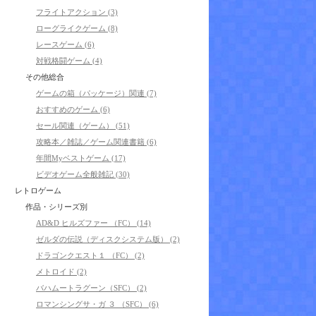
フライトアクション (3)
ローグライクゲーム (8)
レースゲーム (6)
対戦格闘ゲーム (4)
その他総合
ゲームの箱（パッケージ）関連 (7)
おすすめのゲーム (6)
セール関連（ゲーム） (51)
攻略本／雑誌／ゲーム関連書籍 (6)
年間Myベストゲーム (17)
ビデオゲーム全般雑記 (30)
レトロゲーム
作品・シリーズ別
AD&D ヒルズファー （FC） (14)
ゼルダの伝説（ディスクシステム版） (2)
ドラゴンクエスト１ （FC） (2)
メトロイド (2)
バハムートラグーン（SFC） (2)
ロマンシングサ・ガ ３ （SFC） (6)