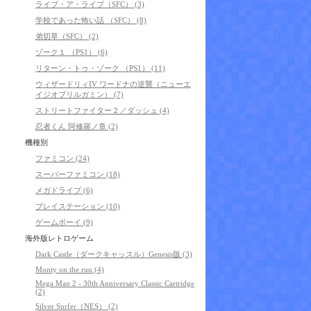
ライブ・ア・ライブ（SFC） (3)
学校であった怖い話 （SFC） (8)
弟切草（SFC） (2)
ゾーク１ （PS1） (6)
リターン・トゥ・ゾーク （PS1） (11)
ウィザードリィIV ワードナの逆襲（ニューエ
イジオブリルガミン） (7)
ストリートファイター２／ダッシュ (4)
忍者くん 阿修羅ノ章 (2)
機種別
ファミコン (24)
スーパーファミコン (18)
メガドライブ (6)
プレイステーション (10)
ゲームボーイ (9)
海外版レトロゲーム
Dark Castle（ダークキャッスル）Genesis版 (3)
Monty on the run (4)
Mega Man 2 - 30th Anniversary Classic Cartridge
(2)
Silver Surfer（NES） (2)