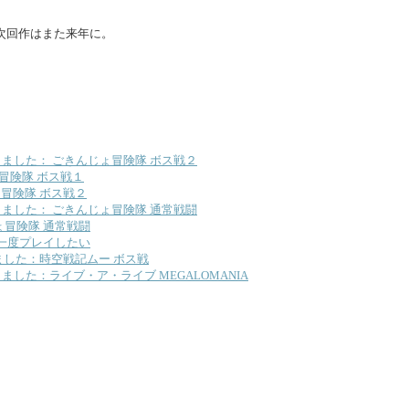
次回作はまた来年に。
ました： ごきんじょ冒険隊 ボス戦２
冒険隊 ボス戦１
冒険隊 ボス戦２
ました： ごきんじょ冒険隊 通常戦闘
ょ冒険隊 通常戦闘
一度プレイしたい
した：時空戦記ムー ボス戦
した：ライブ・ア・ライブ MEGALOMANIA