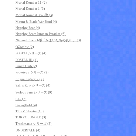
Mortal Kombat 11 (2)
Mortal Kombat 1 (3)
Mortal Kombat その他 (3)
Mount & Blade:War Band (4)
Naughty Bear (4)
Naughty Bear: Panic in Paradise (6)
Nintendo Switch版「かまいたちの夜×3」 (3)
OZombie (2)
POSTALシリーズ (4)
POSTAL III (4)
Punch Club (2)
Prototype シリーズ (2)
Rogue Legacy 2 (2)
Saints Row シリーズ (4)
Serious Sam シリーズ (9)
Sifu (2)
StrongHold (4)
TES V: Skyrim (15)
TOKYO JUNGLE (3)
Trackmania シリーズ (3)
UNDERTALE (4)