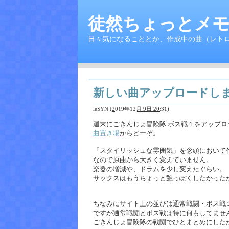
徒然ちょっとメモ
日々気になることとか、作成中の曲（レト
新しい曲アップロードしま
leSYN
(
2019年12月 9日 20:31
)
週末にごきんじょ冒険隊 ボス戦１をアップ
曲置き場
からどーぞ。
「スタイリッシュな雰囲気」を念頭において
なので原曲から大きく変えていません。
楽器の増減や、ドラムを少し変えたぐらい。
サックスはもうちょっと艶っぽくしたかった
ちなみにサイト上の並びは通常戦闘・ボス戦
ですが通常戦闘とボス戦は特に何もしてませ
ごきんじょ冒険隊の戦闘でひとまとめにした