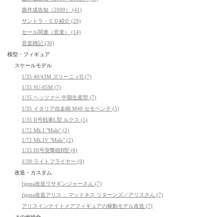
曲作成告知（2009） (41)
サントラ・ＣＤ紹介 (29)
セール関連（音楽） (14)
音楽雑記 (30)
模型・フィギュア
スケールモデル
1/35 40/43M ズリーニィII (7)
1/35 SU-85M (7)
1/35 ヘッツァー 中期生産型 (7)
1/35 イタリア自走砲 M40 セモベンテ (5)
1/35 II号戦車L型 ルクス (5)
1/72 Mk.I "Male" (2)
1/72 Mk.IV "Male" (2)
1/35 III号突撃砲B型 (6)
1/39 ライトフライヤー (9)
改造・カスタム
figma改造ウサギンジャーさん (7)
figma改造アリス： マッドネス リターンズ／アリスさん (7)
アリスインナイトメアフィギュアの稼動モデル改造 (7)