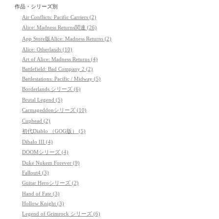
作品・シリーズ別
Air Conflicts: Pacific Carriers (2)
Alice: Madness Returns関連 (26)
App Store版Alice: Madness Returns (2)
Alice: Otherlands (10)
Art of Alice: Madness Returns (4)
Battlefield: Bad Company 2 (2)
Battlestations: Pacific / Midway (5)
Borderlands シリーズ (6)
Brutal Legend (5)
Carmageddonシリーズ (10)
Cuphead (2)
初代Diablo （GOG版） (5)
Dibalo III (4)
DOOMシリーズ (4)
Duke Nukem Forever (9)
Fallout4 (3)
Guitar Heroシリーズ (2)
Hand of Fate (3)
Hollow Knight (3)
Legend of Grimrock シリーズ (6)