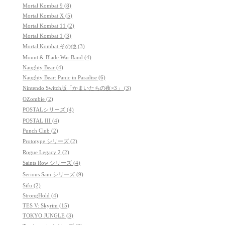
Mortal Kombat 9 (8)
Mortal Kombat X (5)
Mortal Kombat 11 (2)
Mortal Kombat 1 (3)
Mortal Kombat その他 (3)
Mount & Blade:War Band (4)
Naughty Bear (4)
Naughty Bear: Panic in Paradise (6)
Nintendo Switch版「かまいたちの夜×3」 (3)
OZombie (2)
POSTALシリーズ (4)
POSTAL III (4)
Punch Club (2)
Prototype シリーズ (2)
Rogue Legacy 2 (2)
Saints Row シリーズ (4)
Serious Sam シリーズ (9)
Sifu (2)
StrongHold (4)
TES V: Skyrim (15)
TOKYO JUNGLE (3)