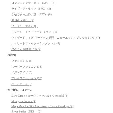
ロマンシングサ・ガ ３ （SFC） (6)
ライブ・ア・ライブ（SFC） (3)
学校であった怖い話 （SFC） (8)
弟切草（SFC） (2)
ゾーク１ （PS1） (6)
リターン・トゥ・ゾーク （PS1） (11)
ウィザードリィIV ワードナの逆襲（ニューエイジオブリルガミン） (7)
ストリートファイター２／ダッシュ (4)
忍者くん 阿修羅ノ章 (2)
機種別
ファミコン (24)
スーパーファミコン (18)
メガドライブ (6)
プレイステーション (10)
ゲームボーイ (9)
海外版レトロゲーム
Dark Castle（ダークキャッスル）Genesis版 (3)
Monty on the run (4)
Mega Man 2 - 30th Anniversary Classic Cartridge (2)
Silver Surfer（NES） (2)