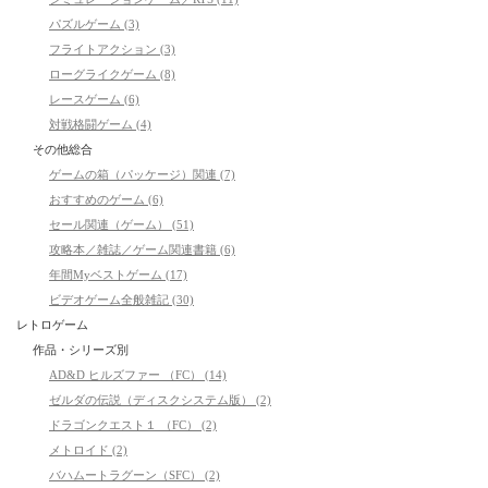
パズルゲーム (3)
フライトアクション (3)
ローグライクゲーム (8)
レースゲーム (6)
対戦格闘ゲーム (4)
その他総合
ゲームの箱（パッケージ）関連 (7)
おすすめのゲーム (6)
セール関連（ゲーム） (51)
攻略本／雑誌／ゲーム関連書籍 (6)
年間Myベストゲーム (17)
ビデオゲーム全般雑記 (30)
レトロゲーム
作品・シリーズ別
AD&D ヒルズファー （FC） (14)
ゼルダの伝説（ディスクシステム版） (2)
ドラゴンクエスト１ （FC） (2)
メトロイド (2)
バハムートラグーン（SFC） (2)