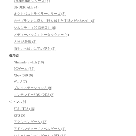
Trackmania シリーズ (3)
UNDERTALE (4)
オクトパストラベラーシリーズ (5)
カサブランカに愛を（時を越えた手紙／Windows） (8)
シムシティ（2013年版） (6)
メディーバル２：トータルウォー (4)
大神 絶景版 (2)
両手いっぱいに芋の花を (2)
機種別
Nintendo Switch (10)
PCゲーム (32)
Xbox 360 (6)
Wii U (7)
プレイステーション３ (9)
ニンテンドー3DS／2DS (2)
ジャンル別
FPS／TPS (18)
RPG (5)
アクションゲーム (12)
アドベンチャー／ノベルゲーム (4)
シミュレーションゲーム／RTS (11)