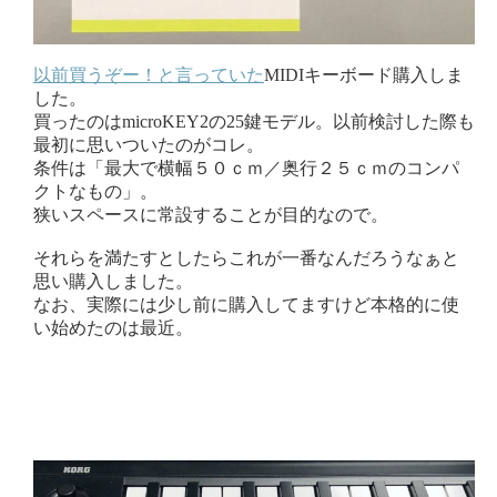
以前買うぞー！と言っていた
MIDIキーボード購入しま
した。
買ったのはmicroKEY2の25鍵モデル。以前検討した際も
最初に思いついたのがコレ。
条件は「最大で横幅５０ｃｍ／奥行２５ｃｍのコンパ
クトなもの」。
狭いスペースに常設することが目的なので。
それらを満たすとしたらこれが一番なんだろうなぁと
思い購入しました。
なお、実際には少し前に購入してますけど本格的に使
い始めたのは最近。