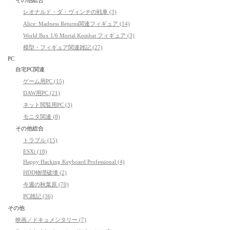
その他総合
レオナルド・ダ・ヴィンチの戦車 (3)
Alice: Madness Returns関連フィギュア (14)
World Box 1/6 Mortal Kombat フィギュア (3)
模型・フィギュア関連雑記 (27)
PC
自宅PC関連
ゲーム用PC (15)
DAW用PC (21)
ネット閲覧用PC (3)
モニタ関連 (8)
その他総合
トラブル (15)
ESXi (18)
Happy Hacking Keyboard Professional (4)
HDD物理破壊 (2)
今週の秋葉原 (70)
PC雑記 (36)
その他
映画／ドキュメンタリー (7)