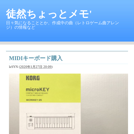
徒然ちょっとメモ'
日々気になることとか、作成中の曲（レトロゲーム曲アレン
ジ）の情報など
MIDIキーボード購入
leSYN
(
2020年1月27日 20:09
)