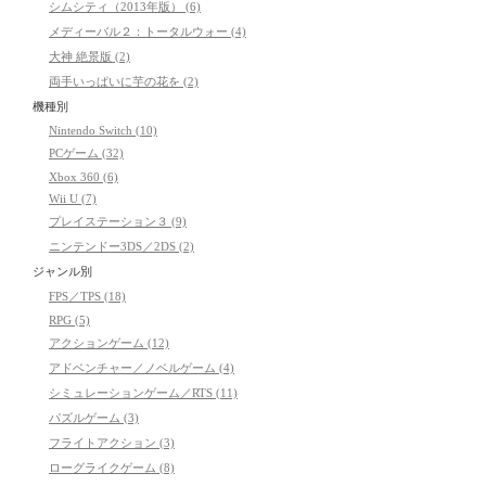
シムシティ（2013年版） (6)
メディーバル２：トータルウォー (4)
大神 絶景版 (2)
両手いっぱいに芋の花を (2)
機種別
Nintendo Switch (10)
PCゲーム (32)
Xbox 360 (6)
Wii U (7)
プレイステーション３ (9)
ニンテンドー3DS／2DS (2)
ジャンル別
FPS／TPS (18)
RPG (5)
アクションゲーム (12)
アドベンチャー／ノベルゲーム (4)
シミュレーションゲーム／RTS (11)
パズルゲーム (3)
フライトアクション (3)
ローグライクゲーム (8)