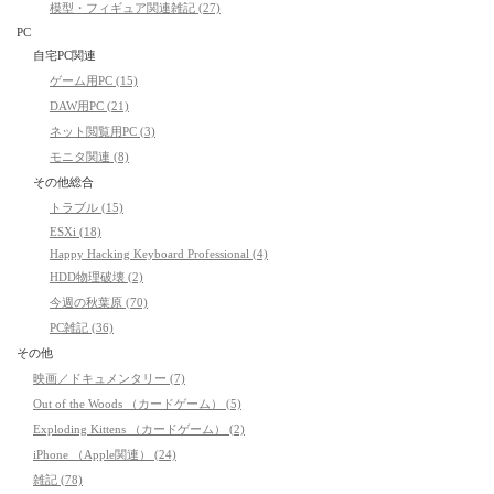
模型・フィギュア関連雑記 (27)
PC
自宅PC関連
ゲーム用PC (15)
DAW用PC (21)
ネット閲覧用PC (3)
モニタ関連 (8)
その他総合
トラブル (15)
ESXi (18)
Happy Hacking Keyboard Professional (4)
HDD物理破壊 (2)
今週の秋葉原 (70)
PC雑記 (36)
その他
映画／ドキュメンタリー (7)
Out of the Woods （カードゲーム） (5)
Exploding Kittens （カードゲーム） (2)
iPhone （Apple関連） (24)
雑記 (78)