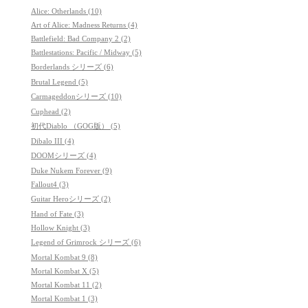
Alice: Otherlands (10)
Art of Alice: Madness Returns (4)
Battlefield: Bad Company 2 (2)
Battlestations: Pacific / Midway (5)
Borderlands シリーズ (6)
Brutal Legend (5)
Carmageddonシリーズ (10)
Cuphead (2)
初代Diablo （GOG版） (5)
Dibalo III (4)
DOOMシリーズ (4)
Duke Nukem Forever (9)
Fallout4 (3)
Guitar Heroシリーズ (2)
Hand of Fate (3)
Hollow Knight (3)
Legend of Grimrock シリーズ (6)
Mortal Kombat 9 (8)
Mortal Kombat X (5)
Mortal Kombat 11 (2)
Mortal Kombat 1 (3)