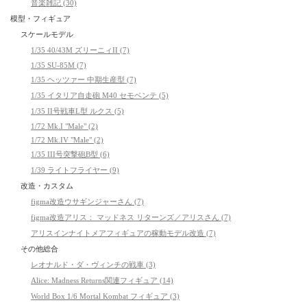
音楽雑記 (30)
模型・フィギュア
スケールモデル
1/35 40/43M ズリーニィII (7)
1/35 SU-85M (7)
1/35 ヘッツァー 中期生産型 (7)
1/35 イタリア自走砲 M40 セモベンテ (5)
1/35 II号戦車L型 ルクス (5)
1/72 Mk.I "Male" (2)
1/72 Mk.IV "Male" (2)
1/35 III号突撃砲B型 (6)
1/39 ライトフライヤー (9)
改造・カスタム
figma改造ウサギンジャーさん (7)
figma改造アリス： マッドネス リターンズ／アリスさん (7)
アリスインナイトメアフィギュアの稼動モデル改造 (7)
その他総合
レオナルド・ダ・ヴィンチの戦車 (3)
Alice: Madness Returns関連フィギュア (14)
World Box 1/6 Mortal Kombat フィギュア (3)