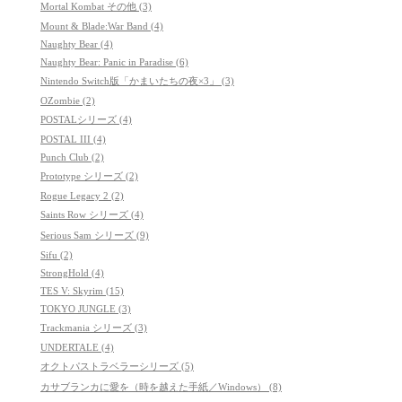
Mortal Kombat その他 (3)
Mount & Blade:War Band (4)
Naughty Bear (4)
Naughty Bear: Panic in Paradise (6)
Nintendo Switch版「かまいたちの夜×3」 (3)
OZombie (2)
POSTALシリーズ (4)
POSTAL III (4)
Punch Club (2)
Prototype シリーズ (2)
Rogue Legacy 2 (2)
Saints Row シリーズ (4)
Serious Sam シリーズ (9)
Sifu (2)
StrongHold (4)
TES V: Skyrim (15)
TOKYO JUNGLE (3)
Trackmania シリーズ (3)
UNDERTALE (4)
オクトパストラベラーシリーズ (5)
カサブランカに愛を（時を越えた手紙／Windows） (8)