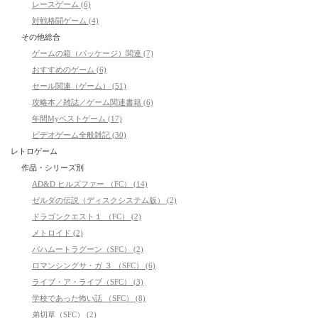
レースゲーム (6)
対戦格闘ゲーム (4)
その他総合
ゲームの箱（パッケージ）関連 (7)
おすすめのゲーム (6)
セール関連（ゲーム） (51)
攻略本／雑誌／ゲーム関連書籍 (6)
年間Myベストゲーム (17)
ビデオゲーム全般雑記 (30)
レトロゲーム
作品・シリーズ別
AD&D ヒルズファー （FC） (14)
ゼルダの伝説（ディスクシステム版） (2)
ドラゴンクエスト１ （FC） (2)
メトロイド (2)
バハムートラグーン（SFC） (2)
ロマンシングサ・ガ ３ （SFC） (6)
ライブ・ア・ライブ（SFC） (3)
学校であった怖い話 （SFC） (8)
弟切草（SFC） (2)