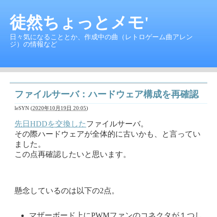
徒然ちょっとメモ'
日々気になることとか、作成中の曲（レトロゲーム曲アレン
ジ）の情報など
ファイルサーバ：ハードウェア構成を再確認
leSYN
(
2020年10月19日 20:05
)
先日HDDを交換した
ファイルサーバ。
その際ハードウェアが全体的に古いかも、と言ってい
ました。
この点再確認したいと思います。
懸念しているのは以下の2点。
マザーボード上にPWMファンのコネクタが１つし