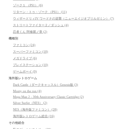
ゾーク１ （PS1） (6)
リターン・トゥ・ゾーク （PS1） (11)
ウィザードリィIV ワードナの逆襲（ニューエイジオブリルガミン） (7)
ストリートファイター２／ダッシュ (4)
忍者くん 阿修羅ノ章 (2)
機種別
ファミコン (24)
スーパーファミコン (18)
メガドライブ (6)
プレイステーション (10)
ゲームボーイ (9)
海外版レトロゲーム
Dark Castle（ダークキャッスル）Genesis版 (3)
Monty on the run (4)
Mega Man 2 - 30th Anniversary Classic Cartridge (2)
Silver Surfer（NES） (2)
NES（海外版ファミコン） (28)
海外版レトロゲーム総合 (16)
その他総合