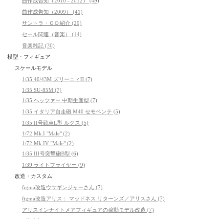
曲作成告知（2010 - 2012） (49)
曲作成告知（2009） (41)
サントラ・ＣＤ紹介 (29)
セール関連（音楽） (14)
音楽雑記 (30)
模型・フィギュア
スケールモデル
1/35 40/43M ズリーニィII (7)
1/35 SU-85M (7)
1/35 ヘッツァー 中期生産型 (7)
1/35 イタリア自走砲 M40 セモベンテ (5)
1/35 II号戦車L型 ルクス (5)
1/72 Mk.I "Male" (2)
1/72 Mk.IV "Male" (2)
1/35 III号突撃砲B型 (6)
1/39 ライトフライヤー (9)
改造・カスタム
figma改造ウサギンジャーさん (7)
figma改造アリス： マッドネス リターンズ／アリスさん (7)
アリスインナイトメアフィギュアの稼動モデル改造 (7)