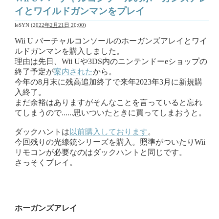
イとワイルドガンマンをプレイ
leSYN
(
2022年2月21日 20:00
)
Wii U バーチャルコンソールのホーガンズアレイとワイ
ルドガンマンを購入しました。
理由は先日、Wii Uや3DS内のニンテンドーeショップの
終了予定が
案内された
から。
今年の8月末に残高追加終了で来年2023年3月に新規購
入終了。
まだ余裕はありますがそんなことを言っていると忘れ
てしまうので......思いついたときに買ってしまおうと。
ダックハントは
以前購入しております
。
今回残りの光線銃シリーズを購入。照準がついたりWii
リモコンが必要なのはダックハントと同じです。
さっそくプレイ。
ホーガンズアレイ