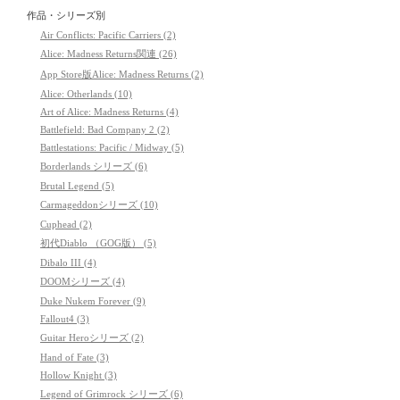
作品・シリーズ別
Air Conflicts: Pacific Carriers (2)
Alice: Madness Returns関連 (26)
App Store版Alice: Madness Returns (2)
Alice: Otherlands (10)
Art of Alice: Madness Returns (4)
Battlefield: Bad Company 2 (2)
Battlestations: Pacific / Midway (5)
Borderlands シリーズ (6)
Brutal Legend (5)
Carmageddonシリーズ (10)
Cuphead (2)
初代Diablo （GOG版） (5)
Dibalo III (4)
DOOMシリーズ (4)
Duke Nukem Forever (9)
Fallout4 (3)
Guitar Heroシリーズ (2)
Hand of Fate (3)
Hollow Knight (3)
Legend of Grimrock シリーズ (6)