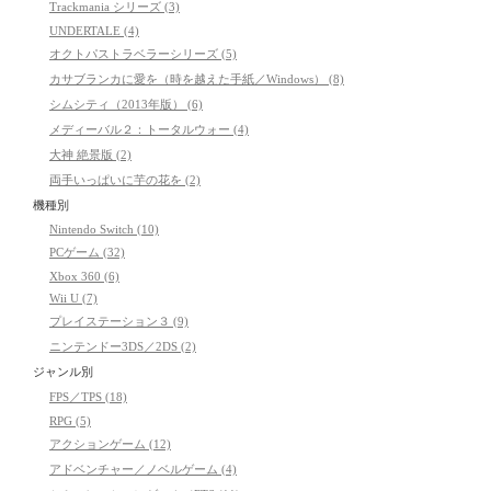
Trackmania シリーズ (3)
UNDERTALE (4)
オクトパストラベラーシリーズ (5)
カサブランカに愛を（時を越えた手紙／Windows） (8)
シムシティ（2013年版） (6)
メディーバル２：トータルウォー (4)
大神 絶景版 (2)
両手いっぱいに芋の花を (2)
機種別
Nintendo Switch (10)
PCゲーム (32)
Xbox 360 (6)
Wii U (7)
プレイステーション３ (9)
ニンテンドー3DS／2DS (2)
ジャンル別
FPS／TPS (18)
RPG (5)
アクションゲーム (12)
アドベンチャー／ノベルゲーム (4)