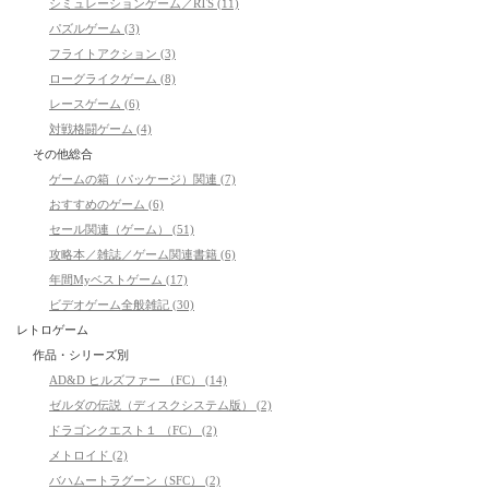
シミュレーションゲーム／RTS (11)
パズルゲーム (3)
フライトアクション (3)
ローグライクゲーム (8)
レースゲーム (6)
対戦格闘ゲーム (4)
その他総合
ゲームの箱（パッケージ）関連 (7)
おすすめのゲーム (6)
セール関連（ゲーム） (51)
攻略本／雑誌／ゲーム関連書籍 (6)
年間Myベストゲーム (17)
ビデオゲーム全般雑記 (30)
レトロゲーム
作品・シリーズ別
AD&D ヒルズファー （FC） (14)
ゼルダの伝説（ディスクシステム版） (2)
ドラゴンクエスト１ （FC） (2)
メトロイド (2)
バハムートラグーン（SFC） (2)