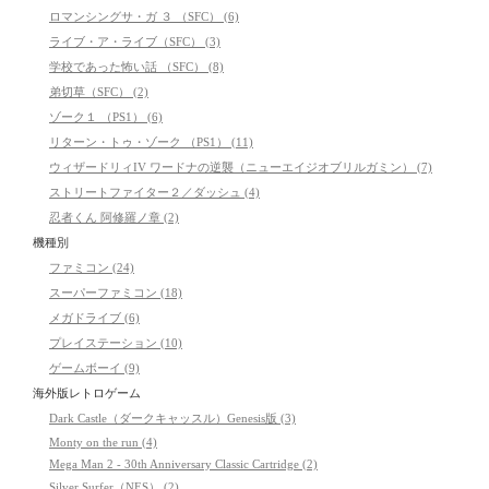
ロマンシングサ・ガ ３ （SFC） (6)
ライブ・ア・ライブ（SFC） (3)
学校であった怖い話 （SFC） (8)
弟切草（SFC） (2)
ゾーク１ （PS1） (6)
リターン・トゥ・ゾーク （PS1） (11)
ウィザードリィIV ワードナの逆襲（ニューエイジオブリルガミン） (7)
ストリートファイター２／ダッシュ (4)
忍者くん 阿修羅ノ章 (2)
機種別
ファミコン (24)
スーパーファミコン (18)
メガドライブ (6)
プレイステーション (10)
ゲームボーイ (9)
海外版レトロゲーム
Dark Castle（ダークキャッスル）Genesis版 (3)
Monty on the run (4)
Mega Man 2 - 30th Anniversary Classic Cartridge (2)
Silver Surfer（NES） (2)