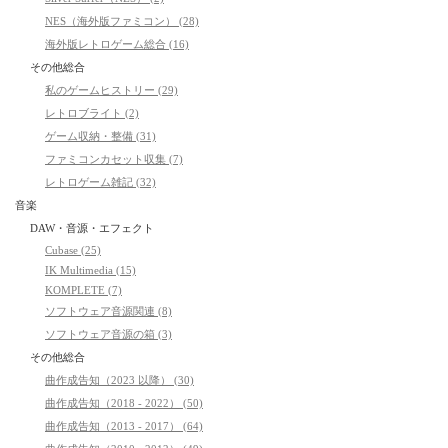
NES（海外版ファミコン） (28)
海外版レトロゲーム総合 (16)
その他総合
私のゲームヒストリー (29)
レトロブライト (2)
ゲーム収納・整備 (31)
ファミコンカセット収集 (7)
レトロゲーム雑記 (32)
音楽
DAW・音源・エフェクト
Cubase (25)
IK Multimedia (15)
KOMPLETE (7)
ソフトウェア音源関連 (8)
ソフトウェア音源の箱 (3)
その他総合
曲作成告知（2023 以降） (30)
曲作成告知（2018 - 2022） (50)
曲作成告知（2013 - 2017） (64)