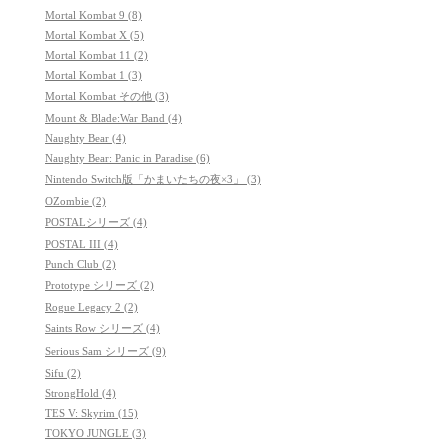
Mortal Kombat 9 (8)
Mortal Kombat X (5)
Mortal Kombat 11 (2)
Mortal Kombat 1 (3)
Mortal Kombat その他 (3)
Mount & Blade:War Band (4)
Naughty Bear (4)
Naughty Bear: Panic in Paradise (6)
Nintendo Switch版「かまいたちの夜×3」 (3)
OZombie (2)
POSTALシリーズ (4)
POSTAL III (4)
Punch Club (2)
Prototype シリーズ (2)
Rogue Legacy 2 (2)
Saints Row シリーズ (4)
Serious Sam シリーズ (9)
Sifu (2)
StrongHold (4)
TES V: Skyrim (15)
TOKYO JUNGLE (3)