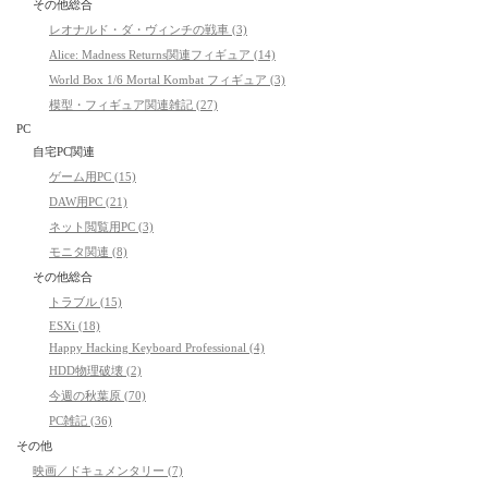
その他総合
レオナルド・ダ・ヴィンチの戦車 (3)
Alice: Madness Returns関連フィギュア (14)
World Box 1/6 Mortal Kombat フィギュア (3)
模型・フィギュア関連雑記 (27)
PC
自宅PC関連
ゲーム用PC (15)
DAW用PC (21)
ネット閲覧用PC (3)
モニタ関連 (8)
その他総合
トラブル (15)
ESXi (18)
Happy Hacking Keyboard Professional (4)
HDD物理破壊 (2)
今週の秋葉原 (70)
PC雑記 (36)
その他
映画／ドキュメンタリー (7)