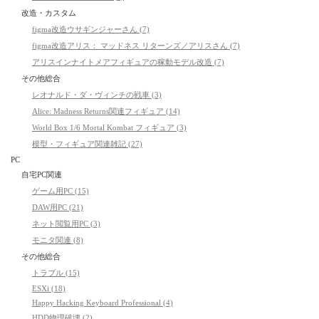
改造・カスタム
figma改造ウサギンジャーさん (7)
figma改造アリス： マッドネス リターンズ／アリスさん (7)
アリスインナイトメアフィギュアの稼動モデル改造 (7)
その他総合
レオナルド・ダ・ヴィンチの戦車 (3)
Alice: Madness Returns関連フィギュア (14)
World Box 1/6 Mortal Kombat フィギュア (3)
模型・フィギュア関連雑記 (27)
PC
自宅PC関連
ゲーム用PC (15)
DAW用PC (21)
ネット閲覧用PC (3)
モニタ関連 (8)
その他総合
トラブル (15)
ESXi (18)
Happy Hacking Keyboard Professional (4)
HDD物理破壊 (2)