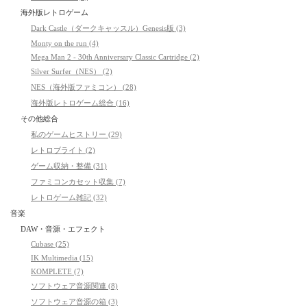
海外版レトロゲーム
Dark Castle（ダークキャッスル）Genesis版 (3)
Monty on the run (4)
Mega Man 2 - 30th Anniversary Classic Cartridge (2)
Silver Surfer（NES） (2)
NES（海外版ファミコン） (28)
海外版レトロゲーム総合 (16)
その他総合
私のゲームヒストリー (29)
レトロブライト (2)
ゲーム収納・整備 (31)
ファミコンカセット収集 (7)
レトロゲーム雑記 (32)
音楽
DAW・音源・エフェクト
Cubase (25)
IK Multimedia (15)
KOMPLETE (7)
ソフトウェア音源関連 (8)
ソフトウェア音源の箱 (3)