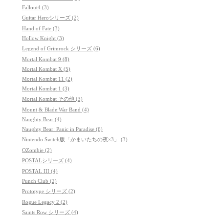
Fallout4 (3)
Guitar Heroシリーズ (2)
Hand of Fate (3)
Hollow Knight (3)
Legend of Grimrock シリーズ (6)
Mortal Kombat 9 (8)
Mortal Kombat X (5)
Mortal Kombat 11 (2)
Mortal Kombat 1 (3)
Mortal Kombat その他 (3)
Mount & Blade:War Band (4)
Naughty Bear (4)
Naughty Bear: Panic in Paradise (6)
Nintendo Switch版「かまいたちの夜×3」 (3)
OZombie (2)
POSTALシリーズ (4)
POSTAL III (4)
Punch Club (2)
Prototype シリーズ (2)
Rogue Legacy 2 (2)
Saints Row シリーズ (4)