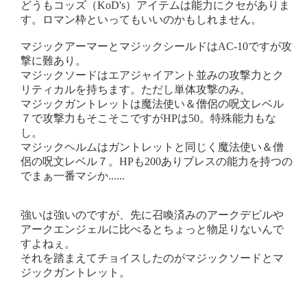
どうもコッズ（KoD's）アイテムは能力にクセがありま
す。ロマン枠といってもいいのかもしれません。
マジックアーマーとマジックシールドはAC-10ですが攻
撃に難あり。
マジックソードはエアジャイアント並みの攻撃力とク
リティカルを持ちます。ただし単体攻撃のみ。
マジックガントレットは魔法使い＆僧侶の呪文レベル
７で攻撃力もそこそこですがHPは50。特殊能力もな
し。
マジックヘルムはガントレットと同じく魔法使い＆僧
侶の呪文レベル７。HPも200ありブレスの能力を持つの
でまぁ一番マシか......
強いは強いのですが、先に召喚済みのアークデビルや
アークエンジェルに比べるとちょっと物足りないんで
すよねぇ。
それを踏まえてチョイスしたのがマジックソードとマ
ジックガントレット。