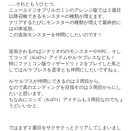
......それともうひとつ。
ニューエイジオブリルガミンのアレンジ版では２週目
以降召喚できるモンスターの種類が増えます。
クリアするたびにモンスターの種類が増えて最終的に
は45体追加。
この追加モンスターを仲間にしたいのです！
追加されるのはシナリオ#5のモンスターやNPC、そし
てコッズ（KoD's）アイテムやル'ケブレスなども！
特にファミコン版ウィザードリィ２をプレイした私と
してはル'ケブレスを是非とも仲間にしたいですねぇ。
ル'ケルブスが仲間にできるのは３周目から。
なので真のエンディングを目指すのは３周目からにし
たいと思います。
ちなみにコッズ（KoD's）アイテムも３周目なのでちょ
うどいいかと。
ではまず２週目をサクサクっとクリアしてしまいまし