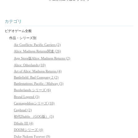
カテゴリ
ビデオゲーム全般
作品・シリーズ別
Air Conflicts: Pacific Carriers (2)
Alice: Madness Returns関連 (26)
App Store版Alice: Madness Returns (2)
Alice: Otherlands (10)
Art of Alice: Madness Returns (4)
Battlefield: Bad Company 2 (2)
Battlestations: Pacific / Midway (5)
Borderlands シリーズ (6)
Brutal Legend (5)
Carmageddonシリーズ (10)
Cuphead (2)
初代Diablo （GOG版） (5)
Dibalo III (4)
DOOMシリーズ (4)
Duke Nukem Forever (9)