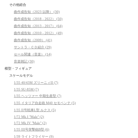
その他総合
曲作成告知（2023 以降） (30)
曲作成告知（2018 - 2022） (50)
曲作成告知（2013 - 2017） (64)
曲作成告知（2010 - 2012） (49)
曲作成告知（2009） (41)
サントラ・ＣＤ紹介 (29)
セール関連（音楽） (14)
音楽雑記 (30)
模型・フィギュア
スケールモデル
1/35 40/43M ズリーニィII (7)
1/35 SU-85M (7)
1/35 ヘッツァー 中期生産型 (7)
1/35 イタリア自走砲 M40 セモベンテ (5)
1/35 II号戦車L型 ルクス (5)
1/72 Mk.I "Male" (2)
1/72 Mk.IV "Male" (2)
1/35 III号突撃砲B型 (6)
1/39 ライトフライヤー (9)