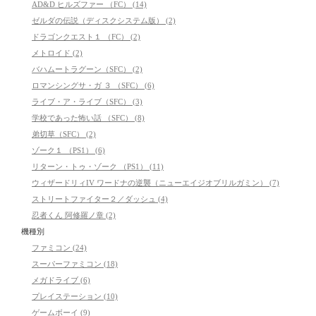
AD&D ヒルズファー （FC） (14)
ゼルダの伝説（ディスクシステム版） (2)
ドラゴンクエスト１ （FC） (2)
メトロイド (2)
バハムートラグーン（SFC） (2)
ロマンシングサ・ガ ３ （SFC） (6)
ライブ・ア・ライブ（SFC） (3)
学校であった怖い話 （SFC） (8)
弟切草（SFC） (2)
ゾーク１ （PS1） (6)
リターン・トゥ・ゾーク （PS1） (11)
ウィザードリィIV ワードナの逆襲（ニューエイジオブリルガミン） (7)
ストリートファイター２／ダッシュ (4)
忍者くん 阿修羅ノ章 (2)
機種別
ファミコン (24)
スーパーファミコン (18)
メガドライブ (6)
プレイステーション (10)
ゲームボーイ (9)