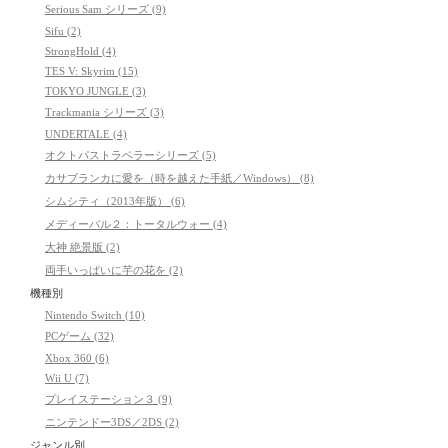
Serious Sam シリーズ (9)
Sifu (2)
StrongHold (4)
TES V: Skyrim (15)
TOKYO JUNGLE (3)
Trackmania シリーズ (3)
UNDERTALE (4)
オクトパストラベラーシリーズ (5)
カサブランカに愛を（時を越えた手紙／Windows） (8)
シムシティ（2013年版） (6)
メディーバル２：トータルウォー (4)
大神 絶景版 (2)
両手いっぱいに芋の花を (2)
機種別
Nintendo Switch (10)
PCゲーム (32)
Xbox 360 (6)
Wii U (7)
プレイステーション３ (9)
ニンテンドー3DS／2DS (2)
ジャンル別