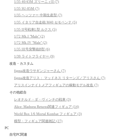
1/35 40/43M ズリーニィII (7)
1/35 SU-85M (7)
1/35 ヘッツァー 中期生産型 (7)
1/35 イタリア自走砲 M40 セモベンテ (5)
1/35 II号戦車L型 ルクス (5)
1/72 Mk.I "Male" (2)
1/72 Mk.IV "Male" (2)
1/35 III号突撃砲B型 (6)
1/39 ライトフライヤー (9)
改造・カスタム
figma改造ウサギンジャーさん (7)
figma改造アリス： マッドネス リターンズ／アリスさん (7)
アリスインナイトメアフィギュアの稼動モデル改造 (7)
その他総合
レオナルド・ダ・ヴィンチの戦車 (3)
Alice: Madness Returns関連フィギュア (14)
World Box 1/6 Mortal Kombat フィギュア (3)
模型・フィギュア関連雑記 (27)
PC
自宅PC関連