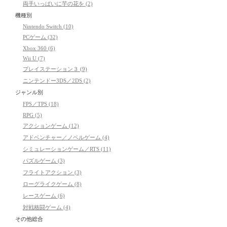
両手いっぱいに芋の花を (2)
機種別
Nintendo Switch (10)
PCゲーム (32)
Xbox 360 (6)
Wii U (7)
プレイステーション３ (9)
ニンテンドー3DS／2DS (2)
ジャンル別
FPS／TPS (18)
RPG (5)
アクションゲーム (12)
アドベンチャー／ノベルゲーム (4)
シミュレーションゲーム／RTS (11)
パズルゲーム (3)
フライトアクション (3)
ローグライクゲーム (8)
レースゲーム (6)
対戦格闘ゲーム (4)
その他総合