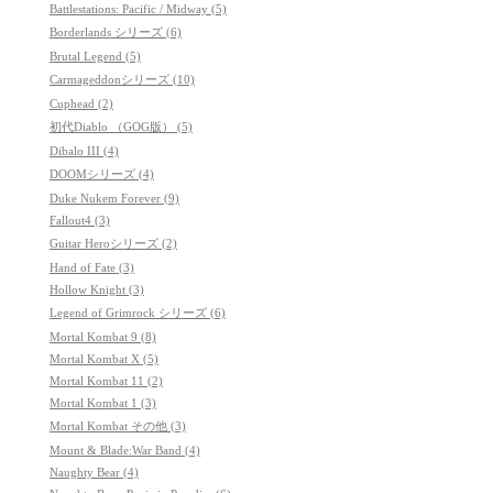
Battlestations: Pacific / Midway (5)
Borderlands シリーズ (6)
Brutal Legend (5)
Carmageddonシリーズ (10)
Cuphead (2)
初代Diablo （GOG版） (5)
Dibalo III (4)
DOOMシリーズ (4)
Duke Nukem Forever (9)
Fallout4 (3)
Guitar Heroシリーズ (2)
Hand of Fate (3)
Hollow Knight (3)
Legend of Grimrock シリーズ (6)
Mortal Kombat 9 (8)
Mortal Kombat X (5)
Mortal Kombat 11 (2)
Mortal Kombat 1 (3)
Mortal Kombat その他 (3)
Mount & Blade:War Band (4)
Naughty Bear (4)