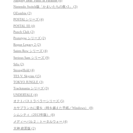
Naughty Bear: Panic in Paradise (6)
Nintendo Switch版「かまいたちの夜×3」 (3)
OZombie (2)
POSTALシリーズ (4)
POSTAL III (4)
Punch Club (2)
Prototype シリーズ (2)
Rogue Legacy 2 (2)
Saints Row シリーズ (4)
Serious Sam シリーズ (9)
Sifu (2)
StrongHold (4)
TES V: Skyrim (15)
TOKYO JUNGLE (3)
Trackmania シリーズ (3)
UNDERTALE (4)
オクトパストラベラーシリーズ (5)
カサブランカに愛を（時を越えた手紙／Windows） (8)
シムシティ（2013年版） (6)
メディーバル２：トータルウォー (4)
大神 絶景版 (2)