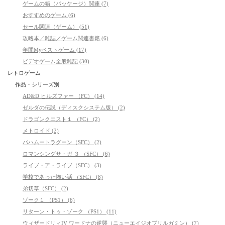
ゲームの箱（パッケージ）関連 (7)
おすすめのゲーム (6)
セール関連（ゲーム） (51)
攻略本／雑誌／ゲーム関連書籍 (6)
年間Myベストゲーム (17)
ビデオゲーム全般雑記 (30)
レトロゲーム
作品・シリーズ別
AD&D ヒルズファー （FC） (14)
ゼルダの伝説（ディスクシステム版） (2)
ドラゴンクエスト１ （FC） (2)
メトロイド (2)
バハムートラグーン（SFC） (2)
ロマンシングサ・ガ ３ （SFC） (6)
ライブ・ア・ライブ（SFC） (3)
学校であった怖い話 （SFC） (8)
弟切草（SFC） (2)
ゾーク１ （PS1） (6)
リターン・トゥ・ゾーク （PS1） (11)
ウィザードリィIV ワードナの逆襲（ニューエイジオブリルガミン） (7)