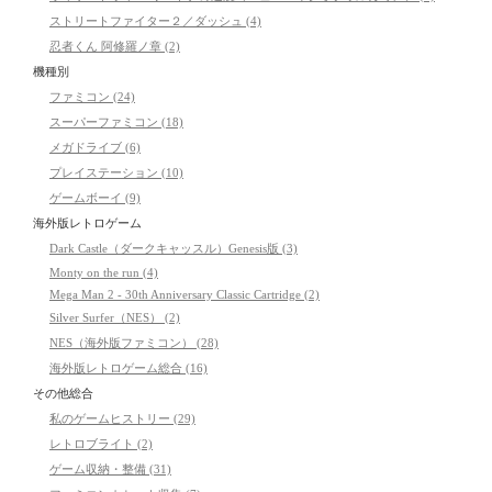
ストリートファイター２／ダッシュ (4)
忍者くん 阿修羅ノ章 (2)
機種別
ファミコン (24)
スーパーファミコン (18)
メガドライブ (6)
プレイステーション (10)
ゲームボーイ (9)
海外版レトロゲーム
Dark Castle（ダークキャッスル）Genesis版 (3)
Monty on the run (4)
Mega Man 2 - 30th Anniversary Classic Cartridge (2)
Silver Surfer（NES） (2)
NES（海外版ファミコン） (28)
海外版レトロゲーム総合 (16)
その他総合
私のゲームヒストリー (29)
レトロブライト (2)
ゲーム収納・整備 (31)