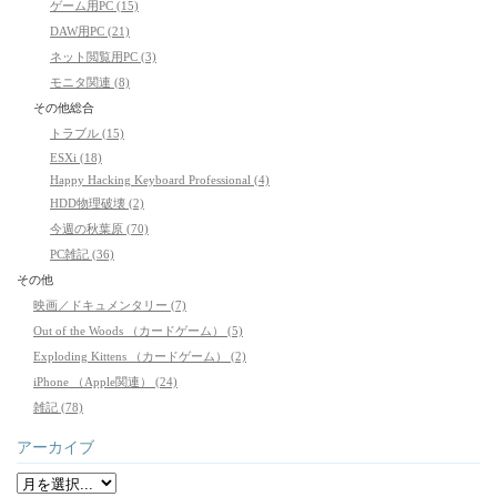
ゲーム用PC (15)
DAW用PC (21)
ネット閲覧用PC (3)
モニタ関連 (8)
その他総合
トラブル (15)
ESXi (18)
Happy Hacking Keyboard Professional (4)
HDD物理破壊 (2)
今週の秋葉原 (70)
PC雑記 (36)
その他
映画／ドキュメンタリー (7)
Out of the Woods （カードゲーム） (5)
Exploding Kittens （カードゲーム） (2)
iPhone （Apple関連） (24)
雑記 (78)
アーカイブ