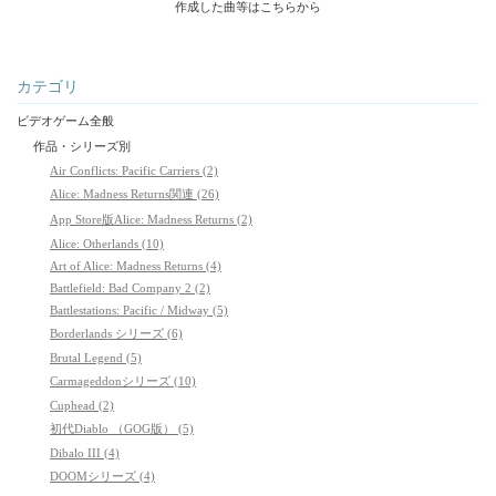
作成した曲等はこちらから
カテゴリ
ビデオゲーム全般
作品・シリーズ別
Air Conflicts: Pacific Carriers (2)
Alice: Madness Returns関連 (26)
App Store版Alice: Madness Returns (2)
Alice: Otherlands (10)
Art of Alice: Madness Returns (4)
Battlefield: Bad Company 2 (2)
Battlestations: Pacific / Midway (5)
Borderlands シリーズ (6)
Brutal Legend (5)
Carmageddonシリーズ (10)
Cuphead (2)
初代Diablo （GOG版） (5)
Dibalo III (4)
DOOMシリーズ (4)