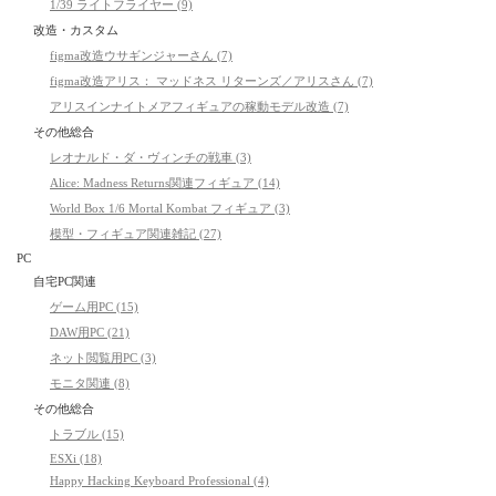
1/39 ライトフライヤー (9)
改造・カスタム
figma改造ウサギンジャーさん (7)
figma改造アリス： マッドネス リターンズ／アリスさん (7)
アリスインナイトメアフィギュアの稼動モデル改造 (7)
その他総合
レオナルド・ダ・ヴィンチの戦車 (3)
Alice: Madness Returns関連フィギュア (14)
World Box 1/6 Mortal Kombat フィギュア (3)
模型・フィギュア関連雑記 (27)
PC
自宅PC関連
ゲーム用PC (15)
DAW用PC (21)
ネット閲覧用PC (3)
モニタ関連 (8)
その他総合
トラブル (15)
ESXi (18)
Happy Hacking Keyboard Professional (4)