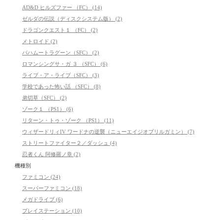
AD&D ヒルズファー （FC） (14)
ゼルダの伝説（ディスクシステム版） (2)
ドラゴンクエスト１ （FC） (2)
メトロイド (2)
バハムートラグーン（SFC） (2)
ロマンシングサ・ガ ３ （SFC） (6)
ライブ・ア・ライブ（SFC） (3)
学校であった怖い話 （SFC） (8)
弟切草（SFC） (2)
ゾーク１ （PS1） (6)
リターン・トゥ・ゾーク （PS1） (11)
ウィザードリィIV ワードナの逆襲（ニューエイジオブリルガミン） (7)
ストリートファイター２／ダッシュ (4)
忍者くん 阿修羅ノ章 (2)
機種別
ファミコン (24)
スーパーファミコン (18)
メガドライブ (6)
プレイステーション (10)