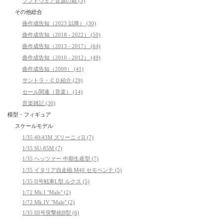
ソフトウェア音源の箱 (3)
その他総合
曲作成告知（2023 以降） (30)
曲作成告知（2018 - 2022） (50)
曲作成告知（2013 - 2017） (64)
曲作成告知（2010 - 2012） (49)
曲作成告知（2009） (41)
サントラ・ＣＤ紹介 (29)
セール関連（音楽） (14)
音楽雑記 (30)
模型・フィギュア
スケールモデル
1/35 40/43M ズリーニィII (7)
1/35 SU-85M (7)
1/35 ヘッツァー 中期生産型 (7)
1/35 イタリア自走砲 M40 セモベンテ (5)
1/35 II号戦車L型 ルクス (5)
1/72 Mk.I "Male" (2)
1/72 Mk.IV "Male" (2)
1/35 III号突撃砲B型 (6)