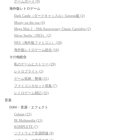
ゲームボーイ (9)
海外版レトロゲーム
Dark Castle（ダークキャッスル）Genesis版 (3)
Monty on the run (4)
Mega Man 2 - 30th Anniversary Classic Cartridge (2)
Silver Surfer（NES） (2)
NES（海外版ファミコン） (28)
海外版レトロゲーム総合 (16)
その他総合
私のゲームヒストリー (29)
レトロブライト (2)
ゲーム収納・整備 (31)
ファミコンカセット収集 (7)
レトロゲーム雑記 (32)
音楽
DAW・音源・エフェクト
Cubase (25)
IK Multimedia (15)
KOMPLETE (7)
ソフトウェア音源関連 (8)