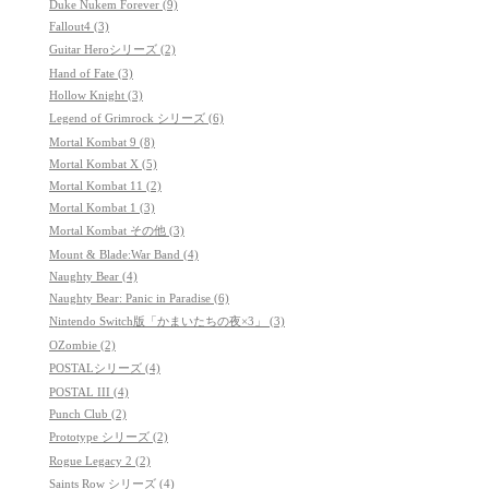
Duke Nukem Forever (9)
Fallout4 (3)
Guitar Heroシリーズ (2)
Hand of Fate (3)
Hollow Knight (3)
Legend of Grimrock シリーズ (6)
Mortal Kombat 9 (8)
Mortal Kombat X (5)
Mortal Kombat 11 (2)
Mortal Kombat 1 (3)
Mortal Kombat その他 (3)
Mount & Blade:War Band (4)
Naughty Bear (4)
Naughty Bear: Panic in Paradise (6)
Nintendo Switch版「かまいたちの夜×3」 (3)
OZombie (2)
POSTALシリーズ (4)
POSTAL III (4)
Punch Club (2)
Prototype シリーズ (2)
Rogue Legacy 2 (2)
Saints Row シリーズ (4)