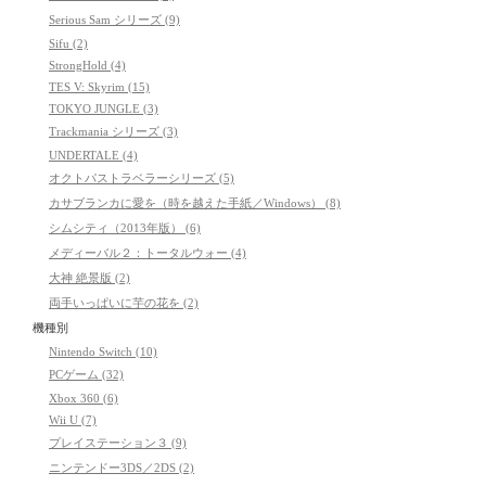
Serious Sam シリーズ (9)
Sifu (2)
StrongHold (4)
TES V: Skyrim (15)
TOKYO JUNGLE (3)
Trackmania シリーズ (3)
UNDERTALE (4)
オクトパストラベラーシリーズ (5)
カサブランカに愛を（時を越えた手紙／Windows） (8)
シムシティ（2013年版） (6)
メディーバル２：トータルウォー (4)
大神 絶景版 (2)
両手いっぱいに芋の花を (2)
機種別
Nintendo Switch (10)
PCゲーム (32)
Xbox 360 (6)
Wii U (7)
プレイステーション３ (9)
ニンテンドー3DS／2DS (2)