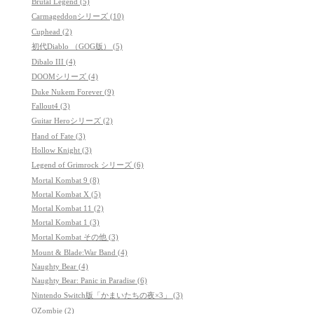
Brutal Legend (5)
Carmageddonシリーズ (10)
Cuphead (2)
初代Diablo （GOG版） (5)
Dibalo III (4)
DOOMシリーズ (4)
Duke Nukem Forever (9)
Fallout4 (3)
Guitar Heroシリーズ (2)
Hand of Fate (3)
Hollow Knight (3)
Legend of Grimrock シリーズ (6)
Mortal Kombat 9 (8)
Mortal Kombat X (5)
Mortal Kombat 11 (2)
Mortal Kombat 1 (3)
Mortal Kombat その他 (3)
Mount & Blade:War Band (4)
Naughty Bear (4)
Naughty Bear: Panic in Paradise (6)
Nintendo Switch版「かまいたちの夜×3」 (3)
OZombie (2)