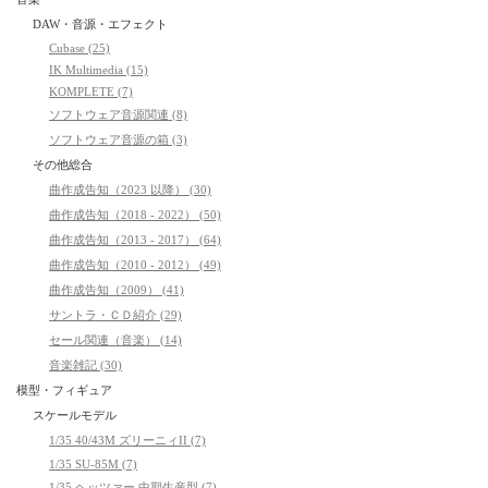
DAW・音源・エフェクト
Cubase (25)
IK Multimedia (15)
KOMPLETE (7)
ソフトウェア音源関連 (8)
ソフトウェア音源の箱 (3)
その他総合
曲作成告知（2023 以降） (30)
曲作成告知（2018 - 2022） (50)
曲作成告知（2013 - 2017） (64)
曲作成告知（2010 - 2012） (49)
曲作成告知（2009） (41)
サントラ・ＣＤ紹介 (29)
セール関連（音楽） (14)
音楽雑記 (30)
模型・フィギュア
スケールモデル
1/35 40/43M ズリーニィII (7)
1/35 SU-85M (7)
1/35 ヘッツァー 中期生産型 (7)