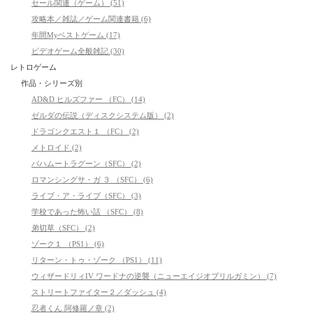
セール関連（ゲーム） (51)
攻略本／雑誌／ゲーム関連書籍 (6)
年間Myベストゲーム (17)
ビデオゲーム全般雑記 (30)
レトロゲーム
作品・シリーズ別
AD&D ヒルズファー （FC） (14)
ゼルダの伝説（ディスクシステム版） (2)
ドラゴンクエスト１ （FC） (2)
メトロイド (2)
バハムートラグーン（SFC） (2)
ロマンシングサ・ガ ３ （SFC） (6)
ライブ・ア・ライブ（SFC） (3)
学校であった怖い話 （SFC） (8)
弟切草（SFC） (2)
ゾーク１ （PS1） (6)
リターン・トゥ・ゾーク （PS1） (11)
ウィザードリィIV ワードナの逆襲（ニューエイジオブリルガミン） (7)
ストリートファイター２／ダッシュ (4)
忍者くん 阿修羅ノ章 (2)