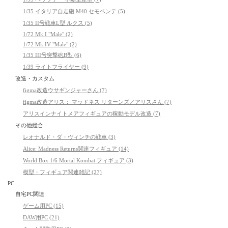
1/35 イタリア自走砲 M40 セモベンテ (5)
1/35 II号戦車L型 ルクス (5)
1/72 Mk.I "Male" (2)
1/72 Mk.IV "Male" (2)
1/35 III号突撃砲B型 (6)
1/39 ライトフライヤー (9)
改造・カスタム
figma改造ウサギンジャーさん (7)
figma改造アリス： マッドネス リターンズ／アリスさん (7)
アリスインナイトメアフィギュアの稼動モデル改造 (7)
その他総合
レオナルド・ダ・ヴィンチの戦車 (3)
Alice: Madness Returns関連フィギュア (14)
World Box 1/6 Mortal Kombat フィギュア (3)
模型・フィギュア関連雑記 (27)
PC
自宅PC関連
ゲーム用PC (15)
DAW用PC (21)