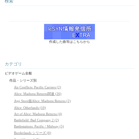
検索
作成した曲等はこちらから
カテゴリ
ビデオゲーム全般
作品・シリーズ別
Air Conflicts: Pacific Carriers (2)
Alice: Madness Returns関連 (26)
App Store版Alice: Madness Returns (2)
Alice: Otherlands (10)
Art of Alice: Madness Returns (4)
Battlefield: Bad Company 2 (2)
Battlestations: Pacific / Midway (5)
Borderlands シリーズ (6)