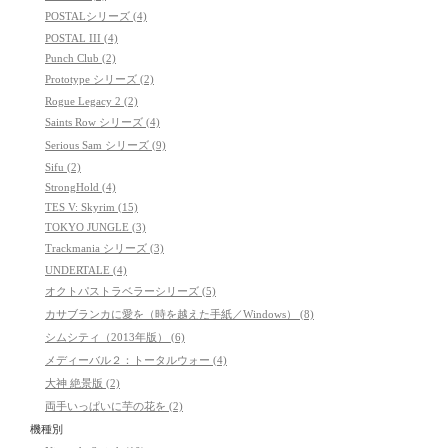
POSTALシリーズ (4)
POSTAL III (4)
Punch Club (2)
Prototype シリーズ (2)
Rogue Legacy 2 (2)
Saints Row シリーズ (4)
Serious Sam シリーズ (9)
Sifu (2)
StrongHold (4)
TES V: Skyrim (15)
TOKYO JUNGLE (3)
Trackmania シリーズ (3)
UNDERTALE (4)
オクトパストラベラーシリーズ (5)
カサブランカに愛を（時を越えた手紙／Windows） (8)
シムシティ（2013年版） (6)
メディーバル２：トータルウォー (4)
大神 絶景版 (2)
両手いっぱいに芋の花を (2)
機種別