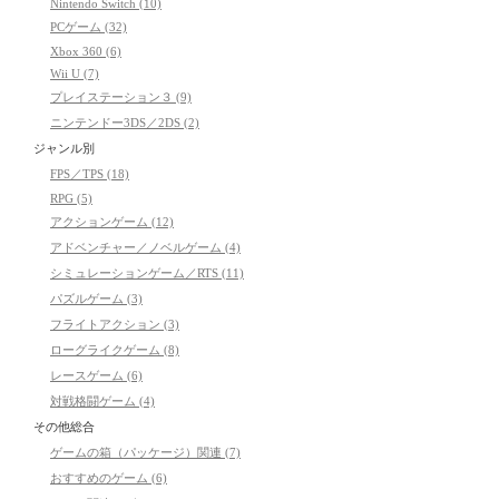
Nintendo Switch (10)
PCゲーム (32)
Xbox 360 (6)
Wii U (7)
プレイステーション３ (9)
ニンテンドー3DS／2DS (2)
ジャンル別
FPS／TPS (18)
RPG (5)
アクションゲーム (12)
アドベンチャー／ノベルゲーム (4)
シミュレーションゲーム／RTS (11)
パズルゲーム (3)
フライトアクション (3)
ローグライクゲーム (8)
レースゲーム (6)
対戦格闘ゲーム (4)
その他総合
ゲームの箱（パッケージ）関連 (7)
おすすめのゲーム (6)