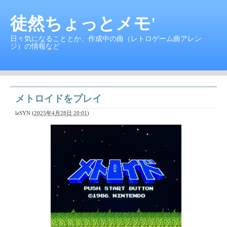
徒然ちょっとメモ'
日々気になることとか、作成中の曲（レトロゲーム曲アレン
ジ）の情報など
メトロイドをプレイ
leSYN
(
2025年4月28日 20:01
)