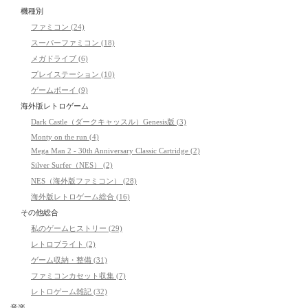
機種別
ファミコン (24)
スーパーファミコン (18)
メガドライブ (6)
プレイステーション (10)
ゲームボーイ (9)
海外版レトロゲーム
Dark Castle（ダークキャッスル）Genesis版 (3)
Monty on the run (4)
Mega Man 2 - 30th Anniversary Classic Cartridge (2)
Silver Surfer（NES） (2)
NES（海外版ファミコン） (28)
海外版レトロゲーム総合 (16)
その他総合
私のゲームヒストリー (29)
レトロブライト (2)
ゲーム収納・整備 (31)
ファミコンカセット収集 (7)
レトロゲーム雑記 (32)
音楽