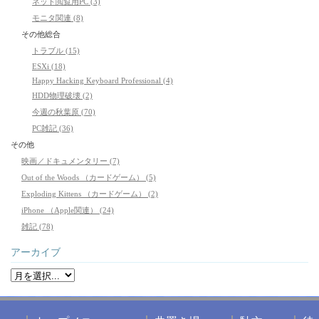
ネット閲覧用PC (3)
モニタ関連 (8)
その他総合
トラブル (15)
ESXi (18)
Happy Hacking Keyboard Professional (4)
HDD物理破壊 (2)
今週の秋葉原 (70)
PC雑記 (36)
その他
映画／ドキュメンタリー (7)
Out of the Woods （カードゲーム） (5)
Exploding Kittens （カードゲーム） (2)
iPhone （Apple関連） (24)
雑記 (78)
アーカイブ