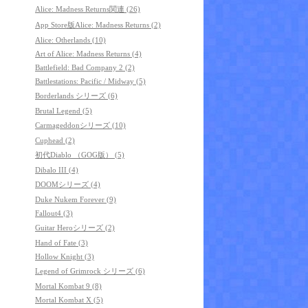
Alice: Madness Returns関連 (26)
App Store版Alice: Madness Returns (2)
Alice: Otherlands (10)
Art of Alice: Madness Returns (4)
Battlefield: Bad Company 2 (2)
Battlestations: Pacific / Midway (5)
Borderlands シリーズ (6)
Brutal Legend (5)
Carmageddonシリーズ (10)
Cuphead (2)
初代Diablo （GOG版） (5)
Dibalo III (4)
DOOMシリーズ (4)
Duke Nukem Forever (9)
Fallout4 (3)
Guitar Heroシリーズ (2)
Hand of Fate (3)
Hollow Knight (3)
Legend of Grimrock シリーズ (6)
Mortal Kombat 9 (8)
Mortal Kombat X (5)