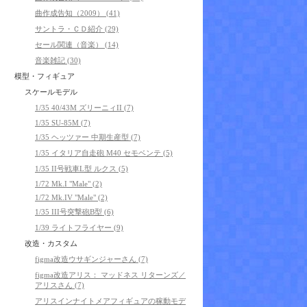
曲作成告知（2009） (41)
サントラ・ＣＤ紹介 (29)
セール関連（音楽） (14)
音楽雑記 (30)
模型・フィギュア
スケールモデル
1/35 40/43M ズリーニィII (7)
1/35 SU-85M (7)
1/35 ヘッツァー 中期生産型 (7)
1/35 イタリア自走砲 M40 セモベンテ (5)
1/35 II号戦車L型 ルクス (5)
1/72 Mk.I "Male" (2)
1/72 Mk.IV "Male" (2)
1/35 III号突撃砲B型 (6)
1/39 ライトフライヤー (9)
改造・カスタム
figma改造ウサギンジャーさん (7)
figma改造アリス： マッドネス リターンズ／
アリスさん (7)
アリスインナイトメアフィギュアの稼動モデ