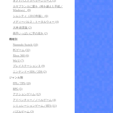
オクトパストラベラーシリーズ (5)
カサブランカに愛を（時を越えた手紙／
Windows） (8)
シムシティ（2013年版） (6)
メディーバル２：トータルウォー (4)
大神 絶景版 (2)
両手いっぱいに芋の花を (2)
機種別
Nintendo Switch (10)
PCゲーム (32)
Xbox 360 (6)
Wii U (7)
プレイステーション３ (9)
ニンテンドー3DS／2DS (2)
ジャンル別
FPS／TPS (18)
RPG (5)
アクションゲーム (12)
アドベンチャー／ノベルゲーム (4)
シミュレーションゲーム／RTS (11)
パズルゲーム (3)