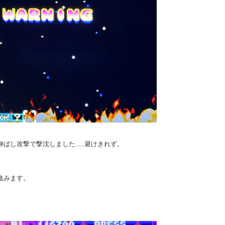
し攻撃で撃沈しました......避けきれず。
進みます。