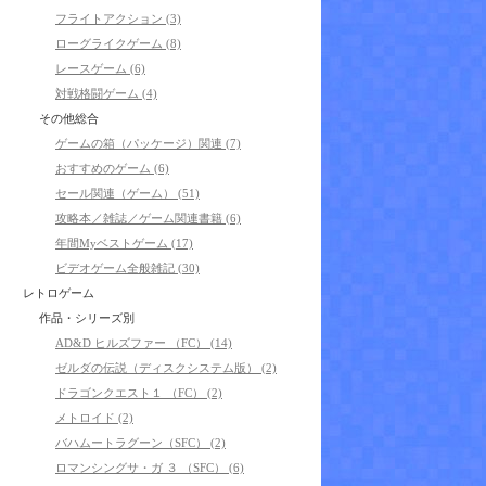
フライトアクション (3)
ローグライクゲーム (8)
レースゲーム (6)
対戦格闘ゲーム (4)
その他総合
ゲームの箱（パッケージ）関連 (7)
おすすめのゲーム (6)
セール関連（ゲーム） (51)
攻略本／雑誌／ゲーム関連書籍 (6)
年間Myベストゲーム (17)
ビデオゲーム全般雑記 (30)
レトロゲーム
作品・シリーズ別
AD&D ヒルズファー （FC） (14)
ゼルダの伝説（ディスクシステム版） (2)
ドラゴンクエスト１ （FC） (2)
メトロイド (2)
バハムートラグーン（SFC） (2)
ロマンシングサ・ガ ３ （SFC） (6)