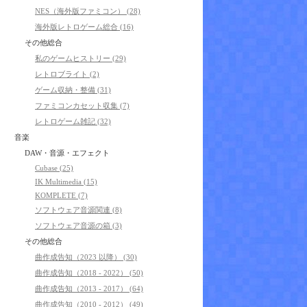
NES（海外版ファミコン） (28)
海外版レトロゲーム総合 (16)
その他総合
私のゲームヒストリー (29)
レトロブライト (2)
ゲーム収納・整備 (31)
ファミコンカセット収集 (7)
レトロゲーム雑記 (32)
音楽
DAW・音源・エフェクト
Cubase (25)
IK Multimedia (15)
KOMPLETE (7)
ソフトウェア音源関連 (8)
ソフトウェア音源の箱 (3)
その他総合
曲作成告知（2023 以降） (30)
曲作成告知（2018 - 2022） (50)
曲作成告知（2013 - 2017） (64)
曲作成告知（2010 - 2012） (49)