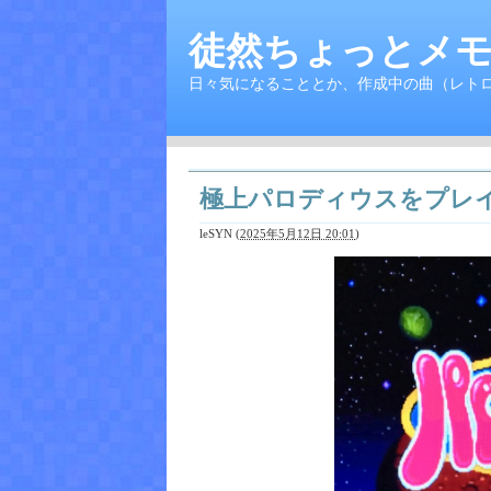
徒然ちょっとメモ
日々気になることとか、作成中の曲（レト
極上パロディウスをプレ
leSYN
(
2025年5月12日 20:01
)