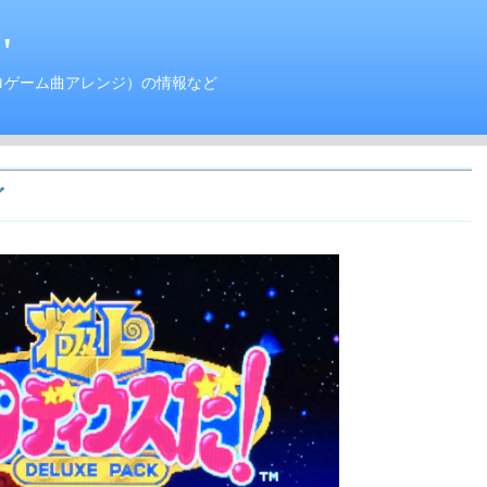
'
ロゲーム曲アレンジ）の情報など
イ