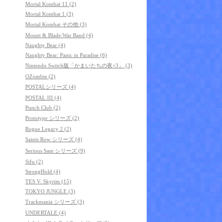
Mortal Kombat 11 (2)
Mortal Kombat 1 (3)
Mortal Kombat その他 (3)
Mount & Blade:War Band (4)
Naughty Bear (4)
Naughty Bear: Panic in Paradise (6)
Nintendo Switch版「かまいたちの夜×3」 (3)
OZombie (2)
POSTALシリーズ (4)
POSTAL III (4)
Punch Club (2)
Prototype シリーズ (2)
Rogue Legacy 2 (2)
Saints Row シリーズ (4)
Serious Sam シリーズ (9)
Sifu (2)
StrongHold (4)
TES V: Skyrim (15)
TOKYO JUNGLE (3)
Trackmania シリーズ (3)
UNDERTALE (4)