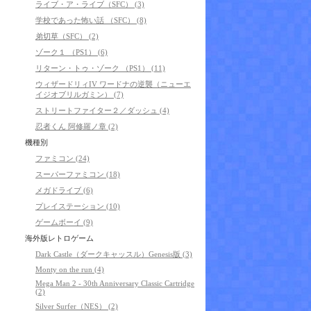
ライブ・ア・ライブ（SFC） (3)
学校であった怖い話 （SFC） (8)
弟切草（SFC） (2)
ゾーク１ （PS1） (6)
リターン・トゥ・ゾーク （PS1） (11)
ウィザードリィIV ワードナの逆襲（ニューエ
イジオブリルガミン） (7)
ストリートファイター２／ダッシュ (4)
忍者くん 阿修羅ノ章 (2)
機種別
ファミコン (24)
スーパーファミコン (18)
メガドライブ (6)
プレイステーション (10)
ゲームボーイ (9)
海外版レトロゲーム
Dark Castle（ダークキャッスル）Genesis版 (3)
Monty on the run (4)
Mega Man 2 - 30th Anniversary Classic Cartridge
(2)
Silver Surfer（NES） (2)