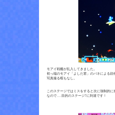
モアイ戦艦が乱入してきました。
初っ端のモアイ「よしだ君」のバネによる顔伸ば
写真撮る暇もなし。
このステージではミスをすると次に強制的に
なので......目的のステージ7に到達です！