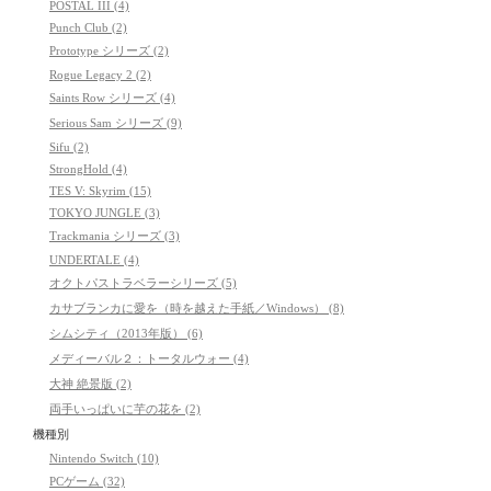
POSTAL III (4)
Punch Club (2)
Prototype シリーズ (2)
Rogue Legacy 2 (2)
Saints Row シリーズ (4)
Serious Sam シリーズ (9)
Sifu (2)
StrongHold (4)
TES V: Skyrim (15)
TOKYO JUNGLE (3)
Trackmania シリーズ (3)
UNDERTALE (4)
オクトパストラベラーシリーズ (5)
カサブランカに愛を（時を越えた手紙／Windows） (8)
シムシティ（2013年版） (6)
メディーバル２：トータルウォー (4)
大神 絶景版 (2)
両手いっぱいに芋の花を (2)
機種別
Nintendo Switch (10)
PCゲーム (32)