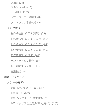
Cubase (25)
IK Multimedia (15)
KOMPLETE (7)
ソフトウェア音源関連 (8)
ソフトウェア音源の箱 (3)
その他総合
曲作成告知（2023 以降） (30)
曲作成告知（2018 - 2022） (50)
曲作成告知（2013 - 2017） (64)
曲作成告知（2010 - 2012） (49)
曲作成告知（2009） (41)
サントラ・ＣＤ紹介 (29)
セール関連（音楽） (14)
音楽雑記 (30)
模型・フィギュア
スケールモデル
1/35 40/43M ズリーニィII (7)
1/35 SU-85M (7)
1/35 ヘッツァー 中期生産型 (7)
1/35 イタリア自走砲 M40 セモベンテ (5)