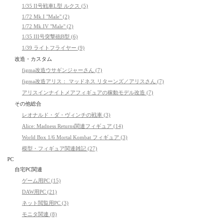
1/35 II号戦車L型 ルクス (5)
1/72 Mk.I "Male" (2)
1/72 Mk.IV "Male" (2)
1/35 III号突撃砲B型 (6)
1/39 ライトフライヤー (9)
改造・カスタム
figma改造ウサギンジャーさん (7)
figma改造アリス： マッドネス リターンズ／アリスさん (7)
アリスインナイトメアフィギュアの稼動モデル改造 (7)
その他総合
レオナルド・ダ・ヴィンチの戦車 (3)
Alice: Madness Returns関連フィギュア (14)
World Box 1/6 Mortal Kombat フィギュア (3)
模型・フィギュア関連雑記 (27)
PC
自宅PC関連
ゲーム用PC (15)
DAW用PC (21)
ネット閲覧用PC (3)
モニタ関連 (8)