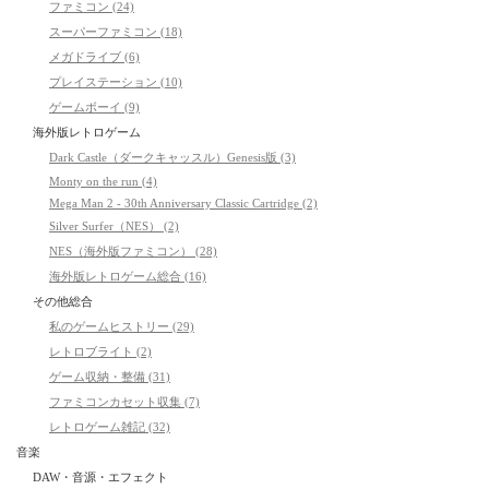
ファミコン (24)
スーパーファミコン (18)
メガドライブ (6)
プレイステーション (10)
ゲームボーイ (9)
海外版レトロゲーム
Dark Castle（ダークキャッスル）Genesis版 (3)
Monty on the run (4)
Mega Man 2 - 30th Anniversary Classic Cartridge (2)
Silver Surfer（NES） (2)
NES（海外版ファミコン） (28)
海外版レトロゲーム総合 (16)
その他総合
私のゲームヒストリー (29)
レトロブライト (2)
ゲーム収納・整備 (31)
ファミコンカセット収集 (7)
レトロゲーム雑記 (32)
音楽
DAW・音源・エフェクト