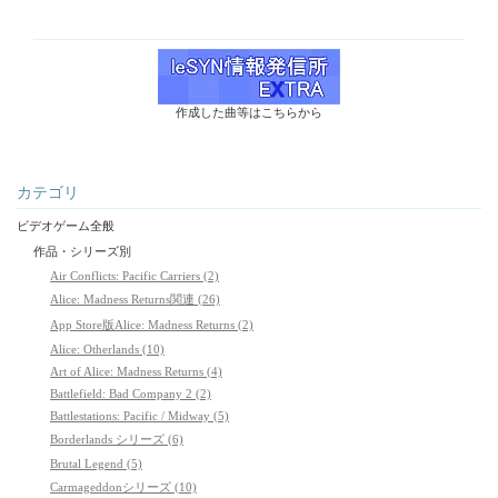
作成した曲等はこちらから
カテゴリ
ビデオゲーム全般
作品・シリーズ別
Air Conflicts: Pacific Carriers (2)
Alice: Madness Returns関連 (26)
App Store版Alice: Madness Returns (2)
Alice: Otherlands (10)
Art of Alice: Madness Returns (4)
Battlefield: Bad Company 2 (2)
Battlestations: Pacific / Midway (5)
Borderlands シリーズ (6)
Brutal Legend (5)
Carmageddonシリーズ (10)