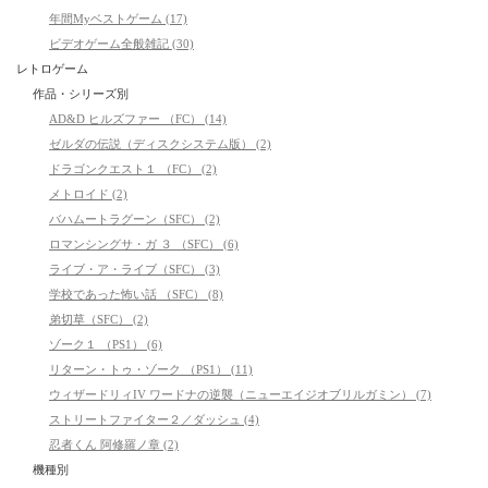
年間Myベストゲーム (17)
ビデオゲーム全般雑記 (30)
レトロゲーム
作品・シリーズ別
AD&D ヒルズファー （FC） (14)
ゼルダの伝説（ディスクシステム版） (2)
ドラゴンクエスト１ （FC） (2)
メトロイド (2)
バハムートラグーン（SFC） (2)
ロマンシングサ・ガ ３ （SFC） (6)
ライブ・ア・ライブ（SFC） (3)
学校であった怖い話 （SFC） (8)
弟切草（SFC） (2)
ゾーク１ （PS1） (6)
リターン・トゥ・ゾーク （PS1） (11)
ウィザードリィIV ワードナの逆襲（ニューエイジオブリルガミン） (7)
ストリートファイター２／ダッシュ (4)
忍者くん 阿修羅ノ章 (2)
機種別