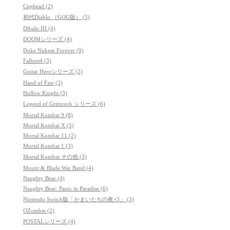
Cuphead (2)
初代Diablo （GOG版） (5)
Dibalo III (4)
DOOMシリーズ (4)
Duke Nukem Forever (9)
Fallout4 (3)
Guitar Heroシリーズ (2)
Hand of Fate (3)
Hollow Knight (3)
Legend of Grimrock シリーズ (6)
Mortal Kombat 9 (8)
Mortal Kombat X (5)
Mortal Kombat 11 (2)
Mortal Kombat 1 (3)
Mortal Kombat その他 (3)
Mount & Blade:War Band (4)
Naughty Bear (4)
Naughty Bear: Panic in Paradise (6)
Nintendo Switch版「かまいたちの夜×3」 (3)
OZombie (2)
POSTALシリーズ (4)