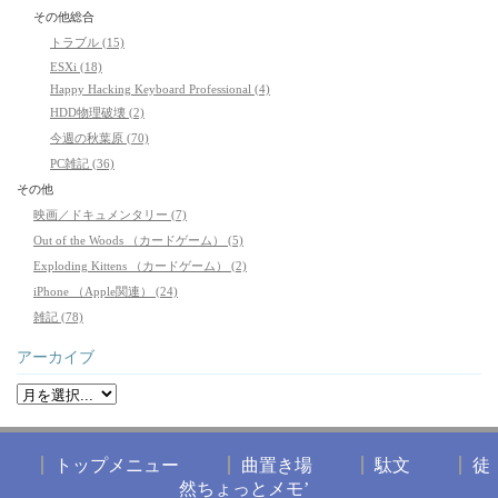
その他総合
トラブル (15)
ESXi (18)
Happy Hacking Keyboard Professional (4)
HDD物理破壊 (2)
今週の秋葉原 (70)
PC雑記 (36)
その他
映画／ドキュメンタリー (7)
Out of the Woods （カードゲーム） (5)
Exploding Kittens （カードゲーム） (2)
iPhone （Apple関連） (24)
雑記 (78)
アーカイブ
トップメニュー
曲置き場
駄文
徒
然ちょっとメモ’