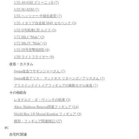
1/35 40/43M ズリーニィII (7)
1/35 SU-85M (7)
1/35 ヘッツァー 中期生産型 (7)
1/35 イタリア自走砲 M40 セモベンテ (5)
1/35 II号戦車L型 ルクス (5)
1/72 Mk.I "Male" (2)
1/72 Mk.IV "Male" (2)
1/35 III号突撃砲B型 (6)
1/39 ライトフライヤー (9)
改造・カスタム
figma改造ウサギンジャーさん (7)
figma改造アリス： マッドネス リターンズ／アリスさん (7)
アリスインナイトメアフィギュアの稼動モデル改造 (7)
その他総合
レオナルド・ダ・ヴィンチの戦車 (3)
Alice: Madness Returns関連フィギュア (14)
World Box 1/6 Mortal Kombat フィギュア (3)
模型・フィギュア関連雑記 (27)
PC
自宅PC関連