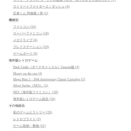
ストリートファイター２／ダッシュ (4)
忍者くん 阿修羅ノ章 (2)
機種別
ファミコン (24)
スーパーファミコン (18)
メガドライブ (6)
プレイステーション (10)
ゲームボーイ (9)
海外版レトロゲーム
Dark Castle（ダークキャッスル）Genesis版 (3)
Monty on the run (4)
Mega Man 2 - 30th Anniversary Classic Cartridge (2)
Silver Surfer（NES） (2)
NES（海外版ファミコン） (28)
海外版レトロゲーム総合 (16)
その他総合
私のゲームヒストリー (29)
レトロブライト (2)
ゲーム収納・整備 (31)