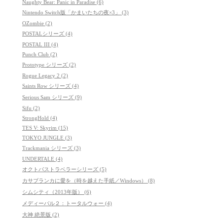
Naughty Bear: Panic in Paradise (6)
Nintendo Switch版「かまいたちの夜×3」 (3)
OZombie (2)
POSTALシリーズ (4)
POSTAL III (4)
Punch Club (2)
Prototype シリーズ (2)
Rogue Legacy 2 (2)
Saints Row シリーズ (4)
Serious Sam シリーズ (9)
Sifu (2)
StrongHold (4)
TES V: Skyrim (15)
TOKYO JUNGLE (3)
Trackmania シリーズ (3)
UNDERTALE (4)
オクトパストラベラーシリーズ (5)
カサブランカに愛を（時を越えた手紙／Windows） (8)
シムシティ（2013年版） (6)
メディーバル２：トータルウォー (4)
大神 絶景版 (2)