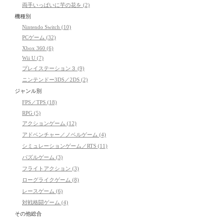
両手いっぱいに芋の花を (2)
機種別
Nintendo Switch (10)
PCゲーム (32)
Xbox 360 (6)
Wii U (7)
プレイステーション３ (9)
ニンテンドー3DS／2DS (2)
ジャンル別
FPS／TPS (18)
RPG (5)
アクションゲーム (12)
アドベンチャー／ノベルゲーム (4)
シミュレーションゲーム／RTS (11)
パズルゲーム (3)
フライトアクション (3)
ローグライクゲーム (8)
レースゲーム (6)
対戦格闘ゲーム (4)
その他総合