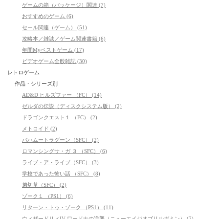
ゲームの箱（パッケージ）関連 (7)
おすすめのゲーム (6)
セール関連（ゲーム） (51)
攻略本／雑誌／ゲーム関連書籍 (6)
年間Myベストゲーム (17)
ビデオゲーム全般雑記 (30)
レトロゲーム
作品・シリーズ別
AD&D ヒルズファー （FC） (14)
ゼルダの伝説（ディスクシステム版） (2)
ドラゴンクエスト１ （FC） (2)
メトロイド (2)
バハムートラグーン（SFC） (2)
ロマンシングサ・ガ ３ （SFC） (6)
ライブ・ア・ライブ（SFC） (3)
学校であった怖い話 （SFC） (8)
弟切草（SFC） (2)
ゾーク１ （PS1） (6)
リターン・トゥ・ゾーク （PS1） (11)
ウィザードリィIV ワードナの逆襲（ニューエイジオブリルガミン） (7)