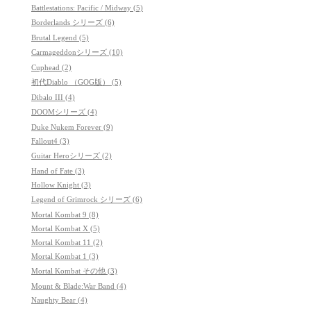
Battlestations: Pacific / Midway (5)
Borderlands シリーズ (6)
Brutal Legend (5)
Carmageddonシリーズ (10)
Cuphead (2)
初代Diablo （GOG版） (5)
Dibalo III (4)
DOOMシリーズ (4)
Duke Nukem Forever (9)
Fallout4 (3)
Guitar Heroシリーズ (2)
Hand of Fate (3)
Hollow Knight (3)
Legend of Grimrock シリーズ (6)
Mortal Kombat 9 (8)
Mortal Kombat X (5)
Mortal Kombat 11 (2)
Mortal Kombat 1 (3)
Mortal Kombat その他 (3)
Mount & Blade:War Band (4)
Naughty Bear (4)