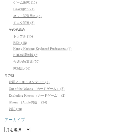
ゲーム用PC (15)
DAW用PC (21)
ネット閲覧用PC (3)
モニタ関連 (8)
その他総合
トラブル (15)
ESXi (18)
Happy Hacking Keyboard Professional (4)
HDD物理破壊 (2)
今週の秋葉原 (70)
PC雑記 (36)
その他
映画／ドキュメンタリー (7)
Out of the Woods （カードゲーム） (5)
Exploding Kittens （カードゲーム） (2)
iPhone （Apple関連） (24)
雑記 (78)
アーカイブ