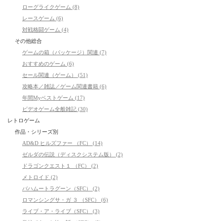
ローグライクゲーム (8)
レースゲーム (6)
対戦格闘ゲーム (4)
その他総合
ゲームの箱（パッケージ）関連 (7)
おすすめのゲーム (6)
セール関連（ゲーム） (51)
攻略本／雑誌／ゲーム関連書籍 (6)
年間Myベストゲーム (17)
ビデオゲーム全般雑記 (30)
レトロゲーム
作品・シリーズ別
AD&D ヒルズファー （FC） (14)
ゼルダの伝説（ディスクシステム版） (2)
ドラゴンクエスト１ （FC） (2)
メトロイド (2)
バハムートラグーン（SFC） (2)
ロマンシングサ・ガ ３ （SFC） (6)
ライブ・ア・ライブ（SFC） (3)