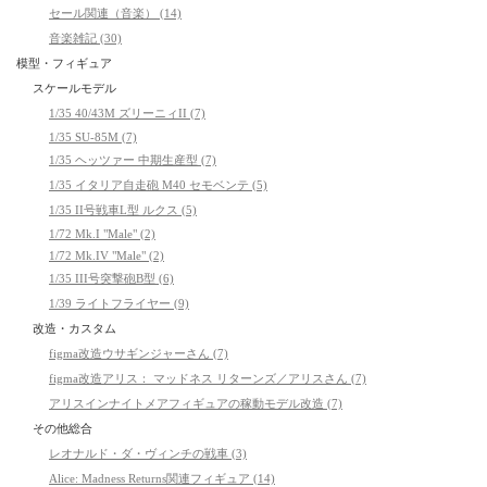
セール関連（音楽） (14)
音楽雑記 (30)
模型・フィギュア
スケールモデル
1/35 40/43M ズリーニィII (7)
1/35 SU-85M (7)
1/35 ヘッツァー 中期生産型 (7)
1/35 イタリア自走砲 M40 セモベンテ (5)
1/35 II号戦車L型 ルクス (5)
1/72 Mk.I "Male" (2)
1/72 Mk.IV "Male" (2)
1/35 III号突撃砲B型 (6)
1/39 ライトフライヤー (9)
改造・カスタム
figma改造ウサギンジャーさん (7)
figma改造アリス： マッドネス リターンズ／アリスさん (7)
アリスインナイトメアフィギュアの稼動モデル改造 (7)
その他総合
レオナルド・ダ・ヴィンチの戦車 (3)
Alice: Madness Returns関連フィギュア (14)