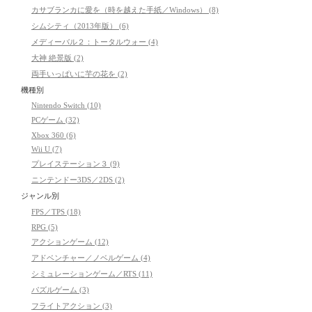
カサブランカに愛を（時を越えた手紙／Windows） (8)
シムシティ（2013年版） (6)
メディーバル２：トータルウォー (4)
大神 絶景版 (2)
両手いっぱいに芋の花を (2)
機種別
Nintendo Switch (10)
PCゲーム (32)
Xbox 360 (6)
Wii U (7)
プレイステーション３ (9)
ニンテンドー3DS／2DS (2)
ジャンル別
FPS／TPS (18)
RPG (5)
アクションゲーム (12)
アドベンチャー／ノベルゲーム (4)
シミュレーションゲーム／RTS (11)
パズルゲーム (3)
フライトアクション (3)