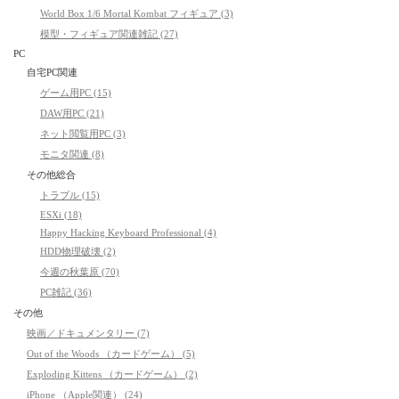
World Box 1/6 Mortal Kombat フィギュア (3)
模型・フィギュア関連雑記 (27)
PC
自宅PC関連
ゲーム用PC (15)
DAW用PC (21)
ネット閲覧用PC (3)
モニタ関連 (8)
その他総合
トラブル (15)
ESXi (18)
Happy Hacking Keyboard Professional (4)
HDD物理破壊 (2)
今週の秋葉原 (70)
PC雑記 (36)
その他
映画／ドキュメンタリー (7)
Out of the Woods （カードゲーム） (5)
Exploding Kittens （カードゲーム） (2)
iPhone （Apple関連） (24)