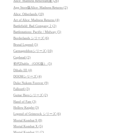
Alice: Madness Returns関連 (26)
App Store版Alice: Madness Returns (2)
Alice: Otherlands (10)
Art of Alice: Madness Returns (4)
Battlefield: Bad Company 2 (2)
Battlestations: Pacific / Midway (5)
Borderlands シリーズ (6)
Brutal Legend (5)
Carmageddonシリーズ (10)
Cuphead (2)
初代Diablo （GOG版） (5)
Dibalo III (4)
DOOMシリーズ (4)
Duke Nukem Forever (9)
Fallout4 (3)
Guitar Heroシリーズ (2)
Hand of Fate (3)
Hollow Knight (3)
Legend of Grimrock シリーズ (6)
Mortal Kombat 9 (8)
Mortal Kombat X (5)
Mortal Kombat 11 (2)