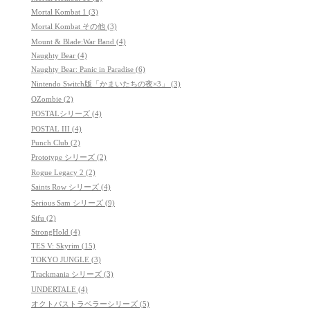
Mortal Kombat 1 (3)
Mortal Kombat その他 (3)
Mount & Blade:War Band (4)
Naughty Bear (4)
Naughty Bear: Panic in Paradise (6)
Nintendo Switch版「かまいたちの夜×3」 (3)
OZombie (2)
POSTALシリーズ (4)
POSTAL III (4)
Punch Club (2)
Prototype シリーズ (2)
Rogue Legacy 2 (2)
Saints Row シリーズ (4)
Serious Sam シリーズ (9)
Sifu (2)
StrongHold (4)
TES V: Skyrim (15)
TOKYO JUNGLE (3)
Trackmania シリーズ (3)
UNDERTALE (4)
オクトパストラベラーシリーズ (5)