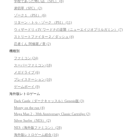
学校であった怖い話 （SFC） (8)
弟切草（SFC） (2)
ゾーク１ （PS1） (6)
リターン・トゥ・ゾーク （PS1） (11)
ウィザードリィIV ワードナの逆襲（ニューエイジオブリルガミン） (7)
ストリートファイター２／ダッシュ (4)
忍者くん 阿修羅ノ章 (2)
機種別
ファミコン (24)
スーパーファミコン (18)
メガドライブ (6)
プレイステーション (10)
ゲームボーイ (9)
海外版レトロゲーム
Dark Castle（ダークキャッスル）Genesis版 (3)
Monty on the run (4)
Mega Man 2 - 30th Anniversary Classic Cartridge (2)
Silver Surfer（NES） (2)
NES（海外版ファミコン） (28)
海外版レトロゲーム総合 (16)