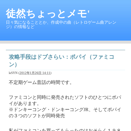
徒然ちょっとメモ'
日々気になることとか、作成中の曲（レトロゲーム曲アレン
ジ）の情報など
攻略手段はドブさらい：ポパイ（ファミコ
ン）
leSYN
(
2012年1月26日 14:11
)
不定期ゲーム昔話の時間です。
ファミコンと同時に発売されたソフトのひとつにポパ
イがあります。
※ドンキーコング・ドンキーコングJR、そしてポパイ
の３つのソフトが同時発売
私がファミコンを買ってもらったのはおそらく１９８