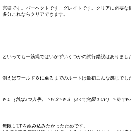
完璧です。パーヘクトです。グレイトです。クリアに必要な
多分これならクリアできます。
といっても一筋縄ではいかずいくつかの試行錯誤はありまし
例えばワールド８に至るまでのルートは最初こんな感じでし
W１（笛は2つ入手）->W２>W３（3-4で無限１UP）->笛でW7
無限１UPを組み込みたかったためです。