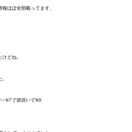
情報ほぼ全部載ってます。
たけどね。
た。
->W7で笛吹いてW8