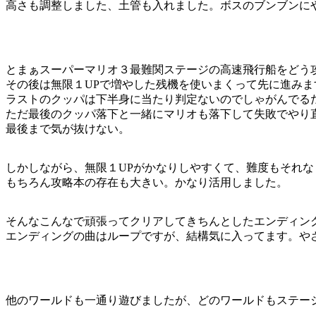
高さも調整しました、土管も入れました。ボスのブンブンに
とまぁスーパーマリオ３最難関ステージの高速飛行船をどう
その後は無限１UPで増やした残機を使いまくって先に進みま
ラストのクッパは下半身に当たり判定ないのでしゃがんでる
ただ最後のクッパ落下と一緒にマリオも落下して失敗でやり
最後まで気が抜けない。
しかしながら、無限１UPがかなりしやすくて、難度もそれ
もちろん攻略本の存在も大きい。かなり活用しました。
そんなこんなで頑張ってクリアしてきちんとしたエンディン
エンディングの曲はループですが、結構気に入ってます。や
他のワールドも一通り遊びましたが、どのワールドもステー