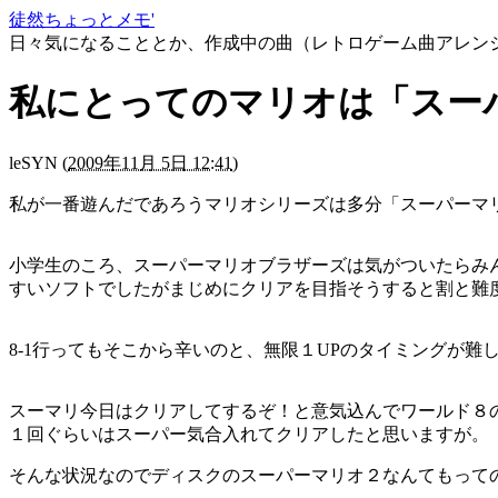
徒然ちょっとメモ'
日々気になることとか、作成中の曲（レトロゲーム曲アレン
私にとってのマリオは「スー
leSYN
(
2009年11月 5日 12:41
)
私が一番遊んだであろうマリオシリーズは多分「スーパーマ
小学生のころ、スーパーマリオブラザーズは気がついたらみ
すいソフトでしたがまじめにクリアを目指そうすると割と難
8-1行ってもそこから辛いのと、無限１UPのタイミングが難
スーマリ今日はクリアしてするぞ！と意気込んでワールド８
１回ぐらいはスーパー気合入れてクリアしたと思いますが。
そんな状況なのでディスクのスーパーマリオ２なんてもって