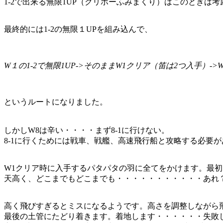
1-2で出来る無限1UP（クリボーふみまくり）はこのときは
最終的には1-2の無限１UPを組み込んで、
W１の1-2で無限1UP->そのままW1クリア（笛は2つ入手）->
というルートになりました。
しかしW8は辛い・・・・まず8-1に行けない。
8-1に行くためには戦車、戦艦、高速飛行船と攻略する必要
W1クリア時に入手するパタパタの羽に全てをかけます。最
天高く、どこまでもどこまでも・・・・・・・・・・・あれ
高く飛びすぎるとミスになるようです。高さを調整しながら
最後の土管にたどり着きます。着地します・・・・・・失敗