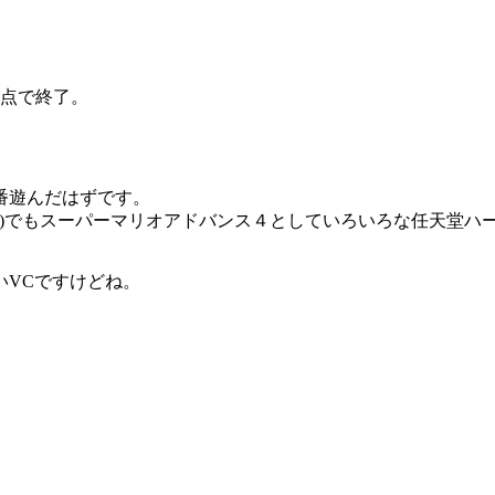
時点で終了。
番遊んだはずです。
A(DS)でもスーパーマリオアドバンス４としていろいろな任天堂
いVCですけどね。