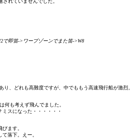
考慮されていませんでした。
W2で即笛->ワープゾーンでまた笛->W8
があり、どれも高難度ですが、中でももう高速飛行船が激烈。
初は何も考えず飛んでました。
？ミスになった・・・・・・
飛びます。
して落下。えー。