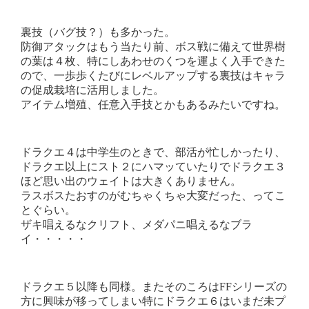
裏技（バグ技？）も多かった。
防御アタックはもう当たり前、ボス戦に備えて世界樹
の葉は４枚、特にしあわせのくつを運よく入手できた
ので、一歩歩くたびにレベルアップする裏技はキャラ
の促成栽培に活用しました。
アイテム増殖、任意入手技とかもあるみたいですね。
ドラクエ４は中学生のときで、部活が忙しかったり、
ドラクエ以上にスト２にハマッていたりでドラクエ３
ほど思い出のウェイトは大きくありません。
ラスボスたおすのがむちゃくちゃ大変だった、ってこ
とぐらい。
ザキ唱えるなクリフト、メダパニ唱えるなブラ
イ・・・・・
ドラクエ５以降も同様。またそのころはFFシリーズの
方に興味が移ってしまい特にドラクエ６はいまだ未プ