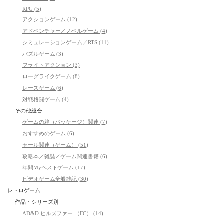
RPG (5)
アクションゲーム (12)
アドベンチャー／ノベルゲーム (4)
シミュレーションゲーム／RTS (11)
パズルゲーム (3)
フライトアクション (3)
ローグライクゲーム (8)
レースゲーム (6)
対戦格闘ゲーム (4)
その他総合
ゲームの箱（パッケージ）関連 (7)
おすすめのゲーム (6)
セール関連（ゲーム） (51)
攻略本／雑誌／ゲーム関連書籍 (6)
年間Myベストゲーム (17)
ビデオゲーム全般雑記 (30)
レトロゲーム
作品・シリーズ別
AD&D ヒルズファー （FC） (14)