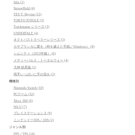
Sifu (2)
StrongHold (4)
TES V: Skyrim (15)
TOKYO JUNGLE (3)
Trackmania シリーズ (3)
UNDERTALE (4)
オクトパストラベラーシリーズ (5)
カサブランカに愛を（時を越えた手紙／Windows） (8)
シムシティ（2013年版） (6)
メディーバル２：トータルウォー (4)
大神 絶景版 (2)
両手いっぱいに芋の花を (2)
機種別
Nintendo Switch (10)
PCゲーム (32)
Xbox 360 (6)
Wii U (7)
プレイステーション３ (9)
ニンテンドー3DS／2DS (2)
ジャンル別
FPS／TPS (18)