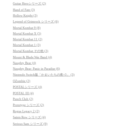
Guitar Heroシリーズ (2)
Hand of Fate (3)
Hollow Knight (3)
Legend of Grimrock シリーズ (6)
Mortal Kombat 9 (8)
Mortal Kombat X (5)
Mortal Kombat 11 (2)
Mortal Kombat 1 (3)
Mortal Kombat その他 (3)
Mount & Blade:War Band (4)
Naughty Bear (4)
Naughty Bear: Panic in Paradise (6)
Nintendo Switch版「かまいたちの夜×3」 (3)
OZombie (2)
POSTALシリーズ (4)
POSTAL III (4)
Punch Club (2)
Prototype シリーズ (2)
Rogue Legacy 2 (2)
Saints Row シリーズ (4)
Serious Sam シリーズ (9)