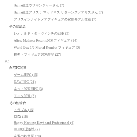
figma改造ウサギンジャーさん (7)
figma改造アリス： マッドネス リターンズ／アリスさん (7)
アリスインナイトメアフィギュアの稼動モデル改造 (7)
その他総合
レオナルド・ダ・ヴィンチの戦車 (3)
Alice: Madness Returns関連フィギュア (14)
World Box 1/6 Mortal Kombat フィギュア (3)
模型・フィギュア関連雑記 (27)
PC
自宅PC関連
ゲーム用PC (15)
DAW用PC (21)
ネット閲覧用PC (3)
モニタ関連 (8)
その他総合
トラブル (15)
ESXi (18)
Happy Hacking Keyboard Professional (4)
HDD物理破壊 (2)
今週の秋葉原 (70)