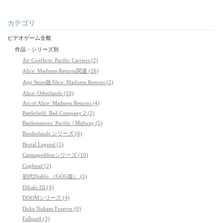
カテゴリ
ビデオゲーム全般
作品・シリーズ別
Air Conflicts: Pacific Carriers (2)
Alice: Madness Returns関連 (26)
App Store版Alice: Madness Returns (2)
Alice: Otherlands (10)
Art of Alice: Madness Returns (4)
Battlefield: Bad Company 2 (2)
Battlestations: Pacific / Midway (5)
Borderlands シリーズ (6)
Brutal Legend (5)
Carmageddonシリーズ (10)
Cuphead (2)
初代Diablo （GOG版） (5)
Dibalo III (4)
DOOMシリーズ (4)
Duke Nukem Forever (9)
Fallout4 (3)