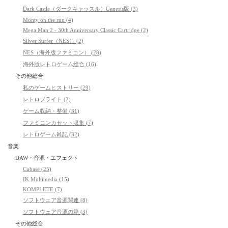
Dark Castle（ダークキャッスル）Genesis版 (3)
Monty on the run (4)
Mega Man 2 - 30th Anniversary Classic Cartridge (2)
Silver Surfer（NES） (2)
NES（海外版ファミコン） (28)
海外版レトロゲーム総合 (16)
その他総合
私のゲームヒストリー (29)
レトロブライト (2)
ゲーム収納・整備 (31)
ファミコンカセット収集 (7)
レトロゲーム雑記 (32)
音楽
DAW・音源・エフェクト
Cubase (25)
IK Multimedia (15)
KOMPLETE (7)
ソフトウェア音源関連 (8)
ソフトウェア音源の箱 (3)
その他総合