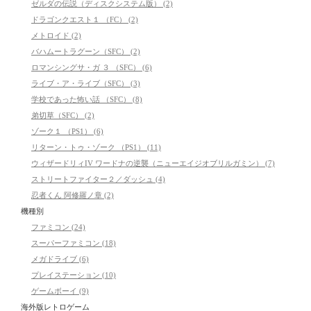
ゼルダの伝説（ディスクシステム版） (2)
ドラゴンクエスト１ （FC） (2)
メトロイド (2)
バハムートラグーン（SFC） (2)
ロマンシングサ・ガ ３ （SFC） (6)
ライブ・ア・ライブ（SFC） (3)
学校であった怖い話 （SFC） (8)
弟切草（SFC） (2)
ゾーク１ （PS1） (6)
リターン・トゥ・ゾーク （PS1） (11)
ウィザードリィIV ワードナの逆襲（ニューエイジオブリルガミン） (7)
ストリートファイター２／ダッシュ (4)
忍者くん 阿修羅ノ章 (2)
機種別
ファミコン (24)
スーパーファミコン (18)
メガドライブ (6)
プレイステーション (10)
ゲームボーイ (9)
海外版レトロゲーム