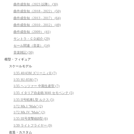
曲作成告知（2023 以降） (30)
曲作成告知（2018 - 2022） (50)
曲作成告知（2013 - 2017） (64)
曲作成告知（2010 - 2012） (49)
曲作成告知（2009） (41)
サントラ・ＣＤ紹介 (29)
セール関連（音楽） (14)
音楽雑記 (30)
模型・フィギュア
スケールモデル
1/35 40/43M ズリーニィII (7)
1/35 SU-85M (7)
1/35 ヘッツァー 中期生産型 (7)
1/35 イタリア自走砲 M40 セモベンテ (5)
1/35 II号戦車L型 ルクス (5)
1/72 Mk.I "Male" (2)
1/72 Mk.IV "Male" (2)
1/35 III号突撃砲B型 (6)
1/39 ライトフライヤー (9)
改造・カスタム