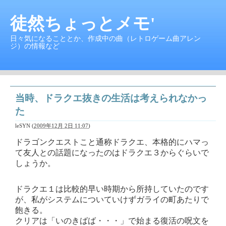
徒然ちょっとメモ'
日々気になることとか、作成中の曲（レトロゲーム曲アレン
ジ）の情報など
当時、ドラクエ抜きの生活は考えられなかっ
た
leSYN
(
2009年12月 2日 11:07
)
ドラゴンクエストこと通称ドラクエ、本格的にハマっ
て友人との話題になったのはドラクエ３からぐらいで
しょうか。
ドラクエ１は比較的早い時期から所持していたのです
が、私がシステムについていけずガライの町あたりで
飽きる。
クリアは「いのきばば・・・」で始まる復活の呪文を