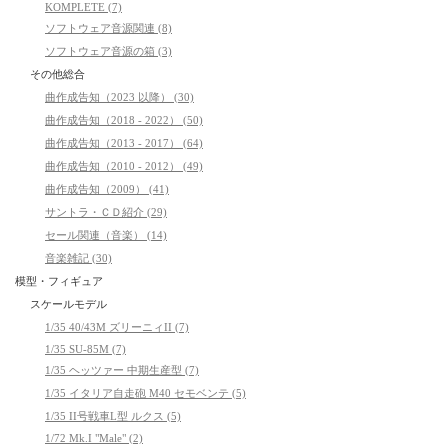
KOMPLETE (7)
ソフトウェア音源関連 (8)
ソフトウェア音源の箱 (3)
その他総合
曲作成告知（2023 以降） (30)
曲作成告知（2018 - 2022） (50)
曲作成告知（2013 - 2017） (64)
曲作成告知（2010 - 2012） (49)
曲作成告知（2009） (41)
サントラ・ＣＤ紹介 (29)
セール関連（音楽） (14)
音楽雑記 (30)
模型・フィギュア
スケールモデル
1/35 40/43M ズリーニィII (7)
1/35 SU-85M (7)
1/35 ヘッツァー 中期生産型 (7)
1/35 イタリア自走砲 M40 セモベンテ (5)
1/35 II号戦車L型 ルクス (5)
1/72 Mk.I "Male" (2)