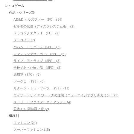
レトロゲーム
作品・シリーズ別
AD&D ヒルズファー （FC） (14)
ゼルダの伝説（ディスクシステム版） (2)
ドラゴンクエスト１ （FC） (2)
メトロイド (2)
バハムートラグーン（SFC） (2)
ロマンシングサ・ガ ３ （SFC） (6)
ライブ・ア・ライブ（SFC） (3)
学校であった怖い話 （SFC） (8)
弟切草（SFC） (2)
ゾーク１ （PS1） (6)
リターン・トゥ・ゾーク （PS1） (11)
ウィザードリィIV ワードナの逆襲（ニューエイジオブリルガミン） (7)
ストリートファイター２／ダッシュ (4)
忍者くん 阿修羅ノ章 (2)
機種別
ファミコン (24)
スーパーファミコン (18)