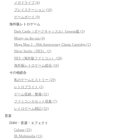
メガドライブ (6)
プレイステーション (10)
ゲームボーイ (9)
海外版レトロゲーム
Dark Castle（ダークキャッスル）Genesis版 (3)
Monty on the run (4)
Mega Man 2 - 30th Anniversary Classic Cartridge (2)
Silver Surfer（NES） (2)
NES（海外版ファミコン） (28)
海外版レトロゲーム総合 (16)
その他総合
私のゲームヒストリー (29)
レトロブライト (2)
ゲーム収納・整備 (31)
ファミコンカセット収集 (7)
レトロゲーム雑記 (32)
音楽
DAW・音源・エフェクト
Cubase (25)
IK Multimedia (15)