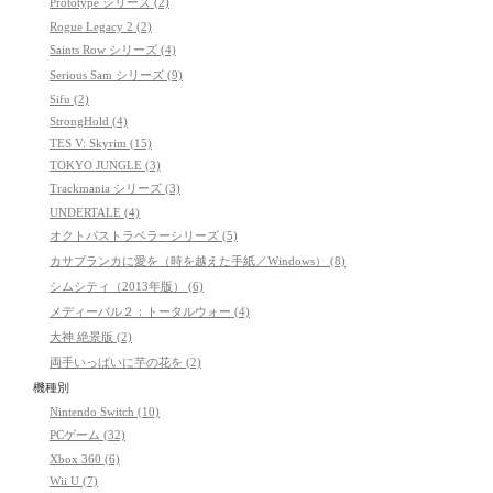
Prototype シリーズ (2)
Rogue Legacy 2 (2)
Saints Row シリーズ (4)
Serious Sam シリーズ (9)
Sifu (2)
StrongHold (4)
TES V: Skyrim (15)
TOKYO JUNGLE (3)
Trackmania シリーズ (3)
UNDERTALE (4)
オクトパストラベラーシリーズ (5)
カサブランカに愛を（時を越えた手紙／Windows） (8)
シムシティ（2013年版） (6)
メディーバル２：トータルウォー (4)
大神 絶景版 (2)
両手いっぱいに芋の花を (2)
機種別
Nintendo Switch (10)
PCゲーム (32)
Xbox 360 (6)
Wii U (7)