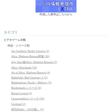
作成した曲等はこちらから
カテゴリ
ビデオゲーム全般
作品・シリーズ別
Air Conflicts: Pacific Carriers (2)
Alice: Madness Returns関連 (26)
App Store版Alice: Madness Returns (2)
Alice: Otherlands (10)
Art of Alice: Madness Returns (4)
Battlefield: Bad Company 2 (2)
Battlestations: Pacific / Midway (5)
Borderlands シリーズ (6)
Brutal Legend (5)
Carmageddonシリーズ (10)
Cuphead (2)
初代Diablo （GOG版） (5)