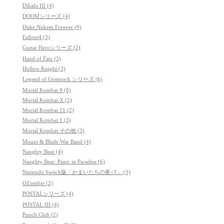
Dibalo III (4)
DOOMシリーズ (4)
Duke Nukem Forever (9)
Fallout4 (3)
Guitar Heroシリーズ (2)
Hand of Fate (3)
Hollow Knight (3)
Legend of Grimrock シリーズ (6)
Mortal Kombat 9 (8)
Mortal Kombat X (5)
Mortal Kombat 11 (2)
Mortal Kombat 1 (3)
Mortal Kombat その他 (3)
Mount & Blade:War Band (4)
Naughty Bear (4)
Naughty Bear: Panic in Paradise (6)
Nintendo Switch版「かまいたちの夜×3」 (3)
OZombie (2)
POSTALシリーズ (4)
POSTAL III (4)
Punch Club (2)