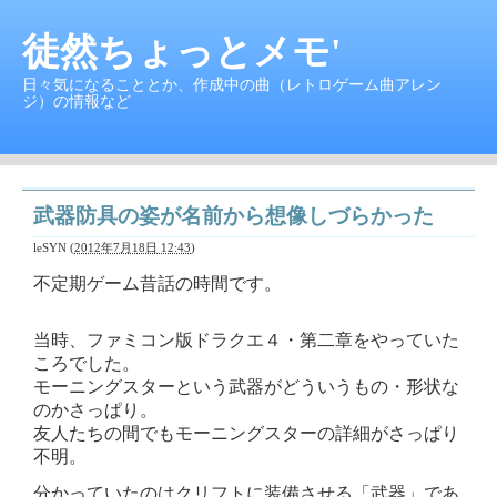
徒然ちょっとメモ'
日々気になることとか、作成中の曲（レトロゲーム曲アレン
ジ）の情報など
武器防具の姿が名前から想像しづらかった
leSYN
(
2012年7月18日 12:43
)
不定期ゲーム昔話の時間です。
当時、ファミコン版ドラクエ４・第二章をやっていた
ころでした。
モーニングスターという武器がどういうもの・形状な
のかさっぱり。
友人たちの間でもモーニングスターの詳細がさっぱり
不明。
分かっていたのはクリフトに装備させる「武器」であ