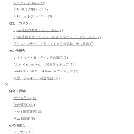
1/72 Mk.IV "Male" (2)
1/35 III号突撃砲B型 (6)
1/39 ライトフライヤー (9)
改造・カスタム
figma改造ウサギンジャーさん (7)
figma改造アリス： マッドネス リターンズ／アリスさん (7)
アリスインナイトメアフィギュアの稼動モデル改造 (7)
その他総合
レオナルド・ダ・ヴィンチの戦車 (3)
Alice: Madness Returns関連フィギュア (14)
World Box 1/6 Mortal Kombat フィギュア (3)
模型・フィギュア関連雑記 (27)
PC
自宅PC関連
ゲーム用PC (15)
DAW用PC (21)
ネット閲覧用PC (3)
モニタ関連 (8)
その他総合
トラブル (15)