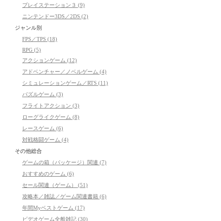
プレイステーション３ (9)
ニンテンドー3DS／2DS (2)
ジャンル別
FPS／TPS (18)
RPG (5)
アクションゲーム (12)
アドベンチャー／ノベルゲーム (4)
シミュレーションゲーム／RTS (11)
パズルゲーム (3)
フライトアクション (3)
ローグライクゲーム (8)
レースゲーム (6)
対戦格闘ゲーム (4)
その他総合
ゲームの箱（パッケージ）関連 (7)
おすすめのゲーム (6)
セール関連（ゲーム） (51)
攻略本／雑誌／ゲーム関連書籍 (6)
年間Myベストゲーム (17)
ビデオゲーム全般雑記 (30)