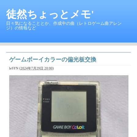
徒然ちょっとメモ'
日々気になることとか、作成中の曲（レトロゲーム曲アレン
ジ）の情報など
ゲームボーイカラーの偏光板交換
leSYN
(
2024年7月29日 20:00
)