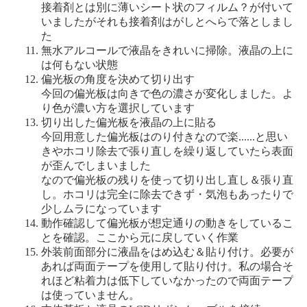
接着剤とは別に薄いシート状のフィルム？が付いて
いましたがそれも接着剤はがしとへらで落としまし
た
無水アルコールで液晶をきれいに掃除。液晶の上に
は何もない状態
偏光板の角度を決めて切り出す
今回の偏光板は向きで色の濃さが変化しました。よ
り色が濃い方を選択しています
切り出した偏光板を液晶の上に貼る
今回用意した偏光板はのり付きなので楽......と思い
きやホコリ除去で張り直しを繰り返していたら表面
が歪んでしまいました
なので偏光板の残りを使って切り出し直し＆張り直
し。ホコリは完全に除去できず・気泡もあったりで
少しムラになっています
動作確認して偏光板が想定通りの動きをしているこ
とを確認。ここから元に戻していく作業
外装前面部分に液晶をはめ込む＆貼り付け。必要が
あれば両面テープを使用して貼り付け。私の場合そ
れほど粘着力は低下していなかったので両面テープ
は使っていません。