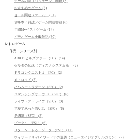
ゲームの箱（パッケージ）関連 (7)
おすすめのゲーム (6)
セール関連（ゲーム） (51)
攻略本／雑誌／ゲーム関連書籍 (6)
年間Myベストゲーム (17)
ビデオゲーム全般雑記 (30)
レトロゲーム
作品・シリーズ別
AD&D ヒルズファー （FC） (14)
ゼルダの伝説（ディスクシステム版） (2)
ドラゴンクエスト１ （FC） (2)
メトロイド (2)
バハムートラグーン（SFC） (2)
ロマンシングサ・ガ ３ （SFC） (6)
ライブ・ア・ライブ（SFC） (3)
学校であった怖い話 （SFC） (8)
弟切草（SFC） (2)
ゾーク１ （PS1） (6)
リターン・トゥ・ゾーク （PS1） (11)
ウィザードリィIV ワードナの逆襲（ニューエイジオブリルガミン） (7)