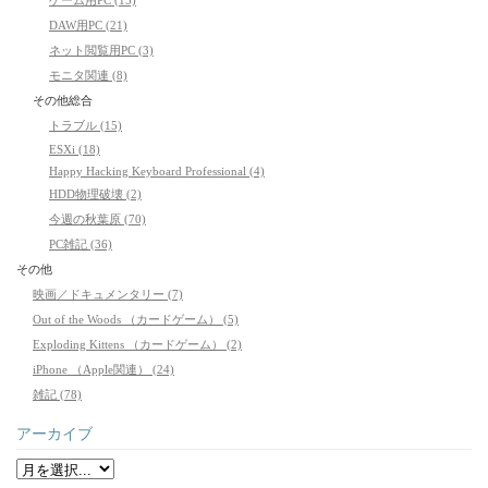
DAW用PC (21)
ネット閲覧用PC (3)
モニタ関連 (8)
その他総合
トラブル (15)
ESXi (18)
Happy Hacking Keyboard Professional (4)
HDD物理破壊 (2)
今週の秋葉原 (70)
PC雑記 (36)
その他
映画／ドキュメンタリー (7)
Out of the Woods （カードゲーム） (5)
Exploding Kittens （カードゲーム） (2)
iPhone （Apple関連） (24)
雑記 (78)
アーカイブ