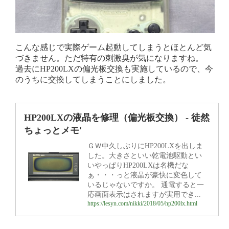
こんな感じで実際ゲーム起動してしまうとほとんど気
づきません。ただ特有の刺激臭が気になりますね。
過去にHP200LXの偏光板交換も実施しているので、今
のうちに交換してしまうことにしました。
HP200LXの液晶を修理（偏光板交換） - 徒然
ちょっとメモ'
ＧＷ中久しぶりにHP200LXを出しま
した。大きさといい乾電池駆動とい
いやっぱりHP200LXは名機だな
ぁ・・・っと液晶が豪快に変色して
いるじゃないですか。 通電すると一
応画面表示はされますが実用でき...
https://lesyn.com/nikki/2018/05/hp200lx.html