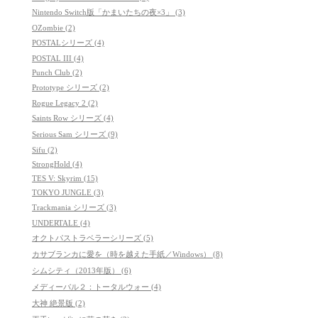
Nintendo Switch版「かまいたちの夜×3」 (3)
OZombie (2)
POSTALシリーズ (4)
POSTAL III (4)
Punch Club (2)
Prototype シリーズ (2)
Rogue Legacy 2 (2)
Saints Row シリーズ (4)
Serious Sam シリーズ (9)
Sifu (2)
StrongHold (4)
TES V: Skyrim (15)
TOKYO JUNGLE (3)
Trackmania シリーズ (3)
UNDERTALE (4)
オクトパストラベラーシリーズ (5)
カサブランカに愛を（時を越えた手紙／Windows） (8)
シムシティ（2013年版） (6)
メディーバル２：トータルウォー (4)
大神 絶景版 (2)