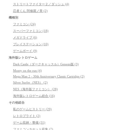
ストリートファイター２／ダッシュ (4)
忍者くん 阿修羅ノ章 (2)
機種別
ファミコン (24)
スーパーファミコン (18)
メガドライブ (6)
プレイステーション (10)
ゲームボーイ (9)
海外版レトロゲーム
Dark Castle（ダークキャッスル）Genesis版 (3)
Monty on the run (4)
Mega Man 2 - 30th Anniversary Classic Cartridge (2)
Silver Surfer（NES） (2)
NES（海外版ファミコン） (28)
海外版レトロゲーム総合 (16)
その他総合
私のゲームヒストリー (29)
レトロブライト (2)
ゲーム収納・整備 (31)
ファミコンカセット収集 (7)