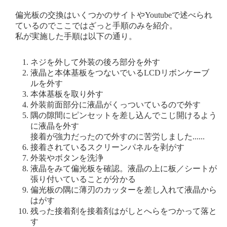
偏光板の交換はいくつかのサイトやYoutubeで述べられ
ているのでここではざっと手順のみを紹介。
私が実施した手順は以下の通り。
ネジを外して外装の後ろ部分を外す
液晶と本体基板をつないでいるLCDリボンケーブ
ルを外す
本体基板を取り外す
外装前面部分に液晶がくっついているので外す
隅の隙間にピンセットを差し込んでこじ開けるよう
に液晶を外す
接着が強力だったので外すのに苦労しました......
接着されているスクリーンパネルを剥がす
外装やボタンを洗浄
液晶をみて偏光板を確認。液晶の上に板／シートが
張り付いていることが分かる
偏光板の隅に薄刃のカッターを差し入れて液晶から
はがす
残った接着剤を接着剤はがしとへらをつかって落と
す