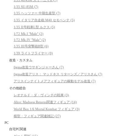
1/35 SU-85M (7)
1/35 ヘッツァー 中期生産型 (7)
1/35 イタリア自走砲 M40 セモベンテ (5)
1/35 II号戦車L型 ルクス (5)
1/72 Mk.I "Male" (2)
1/72 Mk.IV "Male" (2)
1/35 III号突撃砲B型 (6)
1/39 ライトフライヤー (9)
改造・カスタム
figma改造ウサギンジャーさん (7)
figma改造アリス： マッドネス リターンズ／アリスさん (7)
アリスインナイトメアフィギュアの稼動モデル改造 (7)
その他総合
レオナルド・ダ・ヴィンチの戦車 (3)
Alice: Madness Returns関連フィギュア (14)
World Box 1/6 Mortal Kombat フィギュア (3)
模型・フィギュア関連雑記 (27)
PC
自宅PC関連
ゲーム用PC (15)