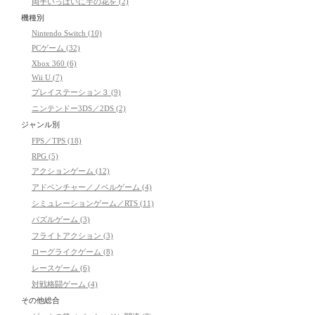
両手いっぱいに芋の花を (2)
機種別
Nintendo Switch (10)
PCゲーム (32)
Xbox 360 (6)
Wii U (7)
プレイステーション３ (9)
ニンテンドー3DS／2DS (2)
ジャンル別
FPS／TPS (18)
RPG (5)
アクションゲーム (12)
アドベンチャー／ノベルゲーム (4)
シミュレーションゲーム／RTS (11)
パズルゲーム (3)
フライトアクション (3)
ローグライクゲーム (8)
レースゲーム (6)
対戦格闘ゲーム (4)
その他総合