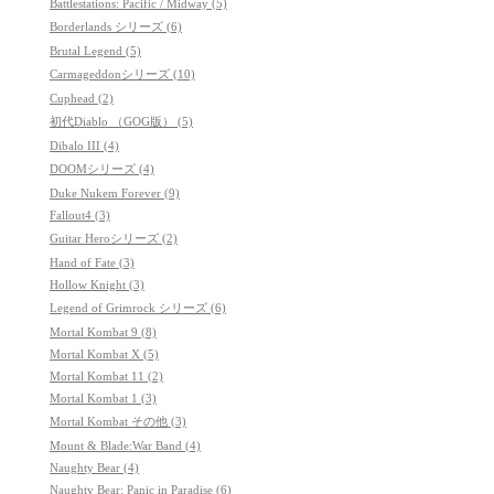
Battlestations: Pacific / Midway (5)
Borderlands シリーズ (6)
Brutal Legend (5)
Carmageddonシリーズ (10)
Cuphead (2)
初代Diablo （GOG版） (5)
Dibalo III (4)
DOOMシリーズ (4)
Duke Nukem Forever (9)
Fallout4 (3)
Guitar Heroシリーズ (2)
Hand of Fate (3)
Hollow Knight (3)
Legend of Grimrock シリーズ (6)
Mortal Kombat 9 (8)
Mortal Kombat X (5)
Mortal Kombat 11 (2)
Mortal Kombat 1 (3)
Mortal Kombat その他 (3)
Mount & Blade:War Band (4)
Naughty Bear (4)
Naughty Bear: Panic in Paradise (6)