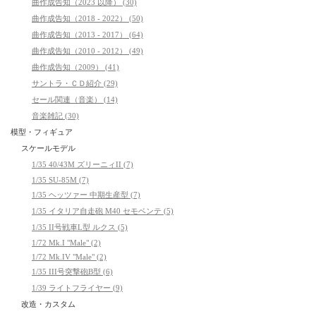
曲作成告知（2023 以降） (30)
曲作成告知（2018 - 2022） (50)
曲作成告知（2013 - 2017） (64)
曲作成告知（2010 - 2012） (49)
曲作成告知（2009） (41)
サントラ・ＣＤ紹介 (29)
セール関連（音楽） (14)
音楽雑記 (30)
模型・フィギュア
スケールモデル
1/35 40/43M ズリーニィII (7)
1/35 SU-85M (7)
1/35 ヘッツァー 中期生産型 (7)
1/35 イタリア自走砲 M40 セモベンテ (5)
1/35 II号戦車L型 ルクス (5)
1/72 Mk.I "Male" (2)
1/72 Mk.IV "Male" (2)
1/35 III号突撃砲B型 (6)
1/39 ライトフライヤー (9)
改造・カスタム