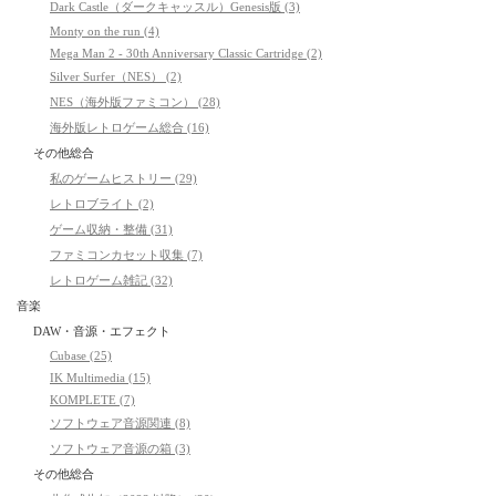
Dark Castle（ダークキャッスル）Genesis版 (3)
Monty on the run (4)
Mega Man 2 - 30th Anniversary Classic Cartridge (2)
Silver Surfer（NES） (2)
NES（海外版ファミコン） (28)
海外版レトロゲーム総合 (16)
その他総合
私のゲームヒストリー (29)
レトロブライト (2)
ゲーム収納・整備 (31)
ファミコンカセット収集 (7)
レトロゲーム雑記 (32)
音楽
DAW・音源・エフェクト
Cubase (25)
IK Multimedia (15)
KOMPLETE (7)
ソフトウェア音源関連 (8)
ソフトウェア音源の箱 (3)
その他総合