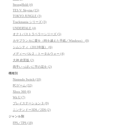
StrongHold (4)
TES V: Skyrim (15)
TOKYO JUNGLE (3)
Trackmania シリーズ (3)
UNDERTALE (4)
オクトパストラベラーシリーズ (5)
カサブランカに愛を（時を越えた手紙／Windows） (8)
シムシティ（2013年版） (6)
メディーバル２：トータルウォー (4)
大神 絶景版 (2)
両手いっぱいに芋の花を (2)
機種別
Nintendo Switch (10)
PCゲーム (32)
Xbox 360 (6)
Wii U (7)
プレイステーション３ (9)
ニンテンドー3DS／2DS (2)
ジャンル別
FPS／TPS (18)