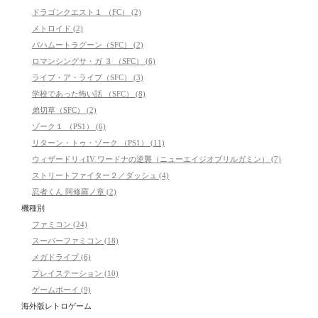
ドラゴンクエスト１ （FC） (2)
メトロイド (2)
バハムートラグーン（SFC） (2)
ロマンシングサ・ガ ３ （SFC） (6)
ライブ・ア・ライブ（SFC） (3)
学校であった怖い話 （SFC） (8)
弟切草（SFC） (2)
ゾーク１ （PS1） (6)
リターン・トゥ・ゾーク （PS1） (11)
ウィザードリィIV ワードナの逆襲（ニューエイジオブリルガミン） (7)
ストリートファイター２／ダッシュ (4)
忍者くん 阿修羅ノ章 (2)
機種別
ファミコン (24)
スーパーファミコン (18)
メガドライブ (6)
プレイステーション (10)
ゲームボーイ (9)
海外版レトロゲーム