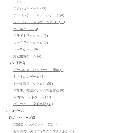
RPG (5)
アクションゲーム (12)
アドベンチャー／ノベルゲーム (4)
シミュレーションゲーム／RTS (11)
パズルゲーム (3)
フライトアクション (3)
ローグライクゲーム (8)
レースゲーム (6)
対戦格闘ゲーム (4)
その他総合
ゲームの箱（パッケージ）関連 (7)
おすすめのゲーム (6)
セール関連（ゲーム） (51)
攻略本／雑誌／ゲーム関連書籍 (6)
年間Myベストゲーム (17)
ビデオゲーム全般雑記 (30)
レトロゲーム
作品・シリーズ別
AD&D ヒルズファー （FC） (14)
ゼルダの伝説（ディスクシステム版） (2)