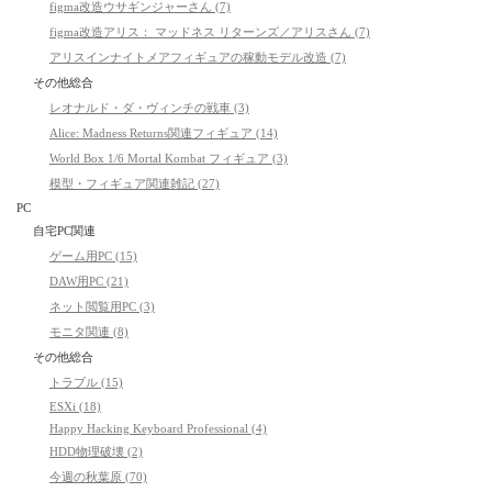
figma改造ウサギンジャーさん (7)
figma改造アリス： マッドネス リターンズ／アリスさん (7)
アリスインナイトメアフィギュアの稼動モデル改造 (7)
その他総合
レオナルド・ダ・ヴィンチの戦車 (3)
Alice: Madness Returns関連フィギュア (14)
World Box 1/6 Mortal Kombat フィギュア (3)
模型・フィギュア関連雑記 (27)
PC
自宅PC関連
ゲーム用PC (15)
DAW用PC (21)
ネット閲覧用PC (3)
モニタ関連 (8)
その他総合
トラブル (15)
ESXi (18)
Happy Hacking Keyboard Professional (4)
HDD物理破壊 (2)
今週の秋葉原 (70)