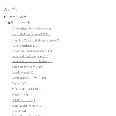
カテゴリ
ビデオゲーム全般
作品・シリーズ別
Air Conflicts: Pacific Carriers (2)
Alice: Madness Returns関連 (26)
App Store版Alice: Madness Returns (2)
Alice: Otherlands (10)
Art of Alice: Madness Returns (4)
Battlefield: Bad Company 2 (2)
Battlestations: Pacific / Midway (5)
Borderlands シリーズ (6)
Brutal Legend (5)
Carmageddonシリーズ (10)
Cuphead (2)
初代Diablo （GOG版） (5)
Dibalo III (4)
DOOMシリーズ (4)
Duke Nukem Forever (9)
Fallout4 (3)