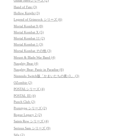
Guitar Heroシリーズ (2)
Hand of Fate (3)
Hollow Knight (3)
Legend of Grimrock シリーズ (6)
Mortal Kombat 9 (8)
Mortal Kombat X (5)
Mortal Kombat 11 (2)
Mortal Kombat 1 (3)
Mortal Kombat その他 (3)
Mount & Blade:War Band (4)
Naughty Bear (4)
Naughty Bear: Panic in Paradise (6)
Nintendo Switch版「かまいたちの夜×3」 (3)
OZombie (2)
POSTALシリーズ (4)
POSTAL III (4)
Punch Club (2)
Prototype シリーズ (2)
Rogue Legacy 2 (2)
Saints Row シリーズ (4)
Serious Sam シリーズ (9)
Sifu (2)