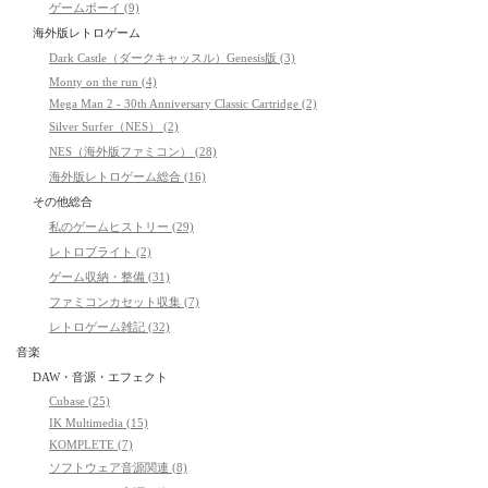
ゲームボーイ (9)
海外版レトロゲーム
Dark Castle（ダークキャッスル）Genesis版 (3)
Monty on the run (4)
Mega Man 2 - 30th Anniversary Classic Cartridge (2)
Silver Surfer（NES） (2)
NES（海外版ファミコン） (28)
海外版レトロゲーム総合 (16)
その他総合
私のゲームヒストリー (29)
レトロブライト (2)
ゲーム収納・整備 (31)
ファミコンカセット収集 (7)
レトロゲーム雑記 (32)
音楽
DAW・音源・エフェクト
Cubase (25)
IK Multimedia (15)
KOMPLETE (7)
ソフトウェア音源関連 (8)