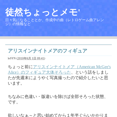
徒然ちょっとメモ'
日々気になることとか、作成中の曲（レトロゲーム曲アレン
ジ）の情報など
アリスインナイトメアのフィギュア
leSYN
(
2010年6月 1日 09:41
)
ちょっと前に
アリスインナイトメア（American McGee's
Alice）のフィギュア大体そろった
、という話をしまし
たが先週末にようやく写真撮ったので紹介したいと思
います。
ちなみに色違い・版違いを除けば全部そろった状態、
です。
欲しいなぁ～と思い始めてから１年半ぐらいかかりま