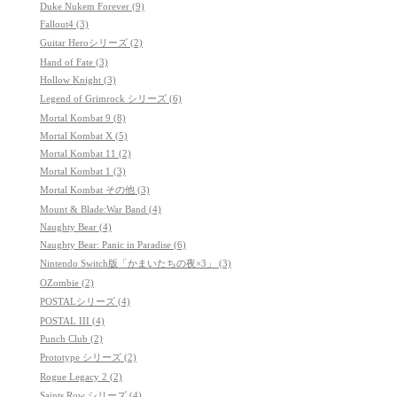
Duke Nukem Forever (9)
Fallout4 (3)
Guitar Heroシリーズ (2)
Hand of Fate (3)
Hollow Knight (3)
Legend of Grimrock シリーズ (6)
Mortal Kombat 9 (8)
Mortal Kombat X (5)
Mortal Kombat 11 (2)
Mortal Kombat 1 (3)
Mortal Kombat その他 (3)
Mount & Blade:War Band (4)
Naughty Bear (4)
Naughty Bear: Panic in Paradise (6)
Nintendo Switch版「かまいたちの夜×3」 (3)
OZombie (2)
POSTALシリーズ (4)
POSTAL III (4)
Punch Club (2)
Prototype シリーズ (2)
Rogue Legacy 2 (2)
Saints Row シリーズ (4)