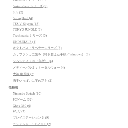
Serious Sam シリーズ (9)
Sifu (2)
StrongHold (4)
TES V: Skyrim (15)
TOKYO JUNGLE (3)
Trackmania シリーズ (3)
UNDERTALE (4)
オクトパストラベラーシリーズ (5)
カサブランカに愛を（時を越えた手紙／Windows） (8)
シムシティ（2013年版） (6)
メディーバル２：トータルウォー (4)
大神 絶景版 (2)
両手いっぱいに芋の花を (2)
機種別
Nintendo Switch (10)
PCゲーム (32)
Xbox 360 (6)
Wii U (7)
プレイステーション３ (9)
ニンテンドー3DS／2DS (2)