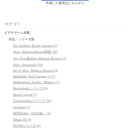
作成した曲等はこちらから
カテゴリ
ビデオゲーム全般
作品・シリーズ別
Air Conflicts: Pacific Carriers (2)
Alice: Madness Returns関連 (26)
App Store版Alice: Madness Returns (2)
Alice: Otherlands (10)
Art of Alice: Madness Returns (4)
Battlefield: Bad Company 2 (2)
Battlestations: Pacific / Midway (5)
Borderlands シリーズ (6)
Brutal Legend (5)
Carmageddonシリーズ (10)
Cuphead (2)
初代Diablo （GOG版） (5)
Dibalo III (4)
DOOMシリーズ (4)