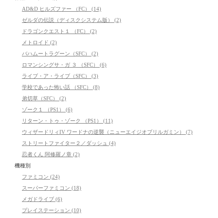
AD&D ヒルズファー （FC） (14)
ゼルダの伝説（ディスクシステム版） (2)
ドラゴンクエスト１ （FC） (2)
メトロイド (2)
バハムートラグーン（SFC） (2)
ロマンシングサ・ガ ３ （SFC） (6)
ライブ・ア・ライブ（SFC） (3)
学校であった怖い話 （SFC） (8)
弟切草（SFC） (2)
ゾーク１ （PS1） (6)
リターン・トゥ・ゾーク （PS1） (11)
ウィザードリィIV ワードナの逆襲（ニューエイジオブリルガミン） (7)
ストリートファイター２／ダッシュ (4)
忍者くん 阿修羅ノ章 (2)
機種別
ファミコン (24)
スーパーファミコン (18)
メガドライブ (6)
プレイステーション (10)