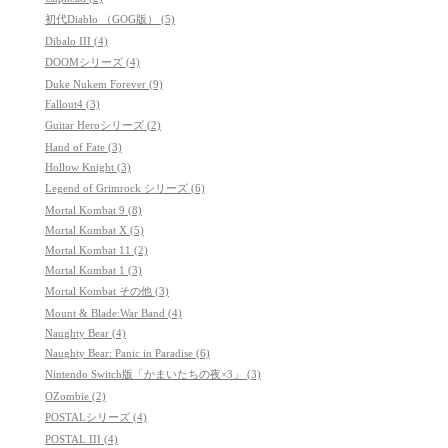
初代Diablo （GOG版） (5)
Dibalo III (4)
DOOMシリーズ (4)
Duke Nukem Forever (9)
Fallout4 (3)
Guitar Heroシリーズ (2)
Hand of Fate (3)
Hollow Knight (3)
Legend of Grimrock シリーズ (6)
Mortal Kombat 9 (8)
Mortal Kombat X (5)
Mortal Kombat 11 (2)
Mortal Kombat 1 (3)
Mortal Kombat その他 (3)
Mount & Blade:War Band (4)
Naughty Bear (4)
Naughty Bear: Panic in Paradise (6)
Nintendo Switch版「かまいたちの夜×3」 (3)
OZombie (2)
POSTALシリーズ (4)
POSTAL III (4)