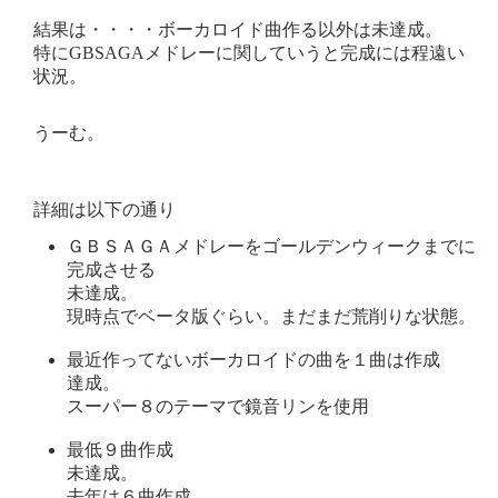
結果は・・・・ボーカロイド曲作る以外は未達成。
特にGBSAGAメドレーに関していうと完成には程遠い
状況。
うーむ。
詳細は以下の通り
ＧＢＳＡＧＡメドレーをゴールデンウィークまでに
完成させる
未達成。
現時点でベータ版ぐらい。まだまだ荒削りな状態。
最近作ってないボーカロイドの曲を１曲は作成
達成。
スーパー８のテーマで鏡音リンを使用
最低９曲作成
未達成。
去年は６曲作成。