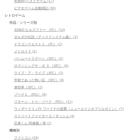
年間Myベストゲーム (17)
ビデオゲーム全般雑記 (30)
レトロゲーム
作品・シリーズ別
AD&D ヒルズファー （FC） (14)
ゼルダの伝説（ディスクシステム版） (2)
ドラゴンクエスト１ （FC） (2)
メトロイド (2)
バハムートラグーン（SFC） (2)
ロマンシングサ・ガ ３ （SFC） (6)
ライブ・ア・ライブ（SFC） (3)
学校であった怖い話 （SFC） (8)
弟切草（SFC） (2)
ゾーク１ （PS1） (6)
リターン・トゥ・ゾーク （PS1） (11)
ウィザードリィIV ワードナの逆襲（ニューエイジオブリルガミン） (7)
ストリートファイター２／ダッシュ (4)
忍者くん 阿修羅ノ章 (2)
機種別
ファミコン (24)