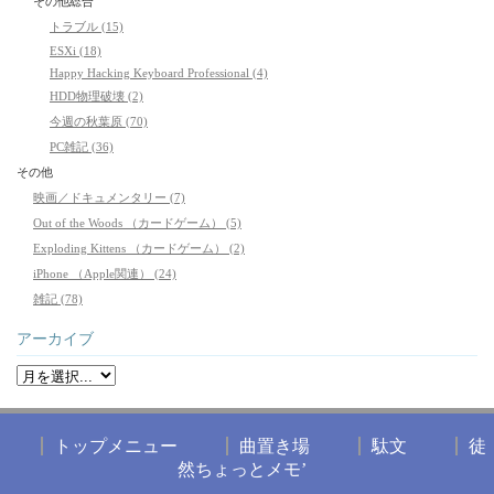
その他総合
トラブル (15)
ESXi (18)
Happy Hacking Keyboard Professional (4)
HDD物理破壊 (2)
今週の秋葉原 (70)
PC雑記 (36)
その他
映画／ドキュメンタリー (7)
Out of the Woods （カードゲーム） (5)
Exploding Kittens （カードゲーム） (2)
iPhone （Apple関連） (24)
雑記 (78)
アーカイブ
トップメニュー
曲置き場
駄文
徒
然ちょっとメモ’