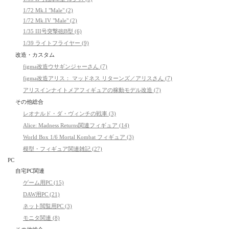
1/72 Mk.I "Male" (2)
1/72 Mk.IV "Male" (2)
1/35 III号突撃砲B型 (6)
1/39 ライトフライヤー (9)
改造・カスタム
figma改造ウサギンジャーさん (7)
figma改造アリス： マッドネス リターンズ／アリスさん (7)
アリスインナイトメアフィギュアの稼動モデル改造 (7)
その他総合
レオナルド・ダ・ヴィンチの戦車 (3)
Alice: Madness Returns関連フィギュア (14)
World Box 1/6 Mortal Kombat フィギュア (3)
模型・フィギュア関連雑記 (27)
PC
自宅PC関連
ゲーム用PC (15)
DAW用PC (21)
ネット閲覧用PC (3)
モニタ関連 (8)