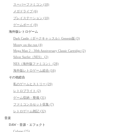
スーパーファミコン (18)
メガドライブ (6)
プレイステーション (10)
ゲームボーイ (9)
海外版レトロゲーム
Dark Castle（ダークキャッスル）Genesis版 (3)
Monty on the run (4)
Mega Man 2 - 30th Anniversary Classic Cartridge (2)
Silver Surfer（NES） (2)
NES（海外版ファミコン） (28)
海外版レトロゲーム総合 (16)
その他総合
私のゲームヒストリー (29)
レトロブライト (2)
ゲーム収納・整備 (31)
ファミコンカセット収集 (7)
レトロゲーム雑記 (32)
音楽
DAW・音源・エフェクト
Cubase (25)