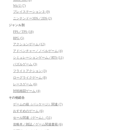
Wii U (7)
プレイステーション３ (9)
ニンテンドー3DS／2DS (2)
ジャンル別
FPS／TPS (18)
RPG (5)
アクションゲーム (12)
アドベンチャー／ノベルゲーム (4)
シミュレーションゲーム／RTS (11)
パズルゲーム (3)
フライトアクション (3)
ローグライクゲーム (8)
レースゲーム (6)
対戦格闘ゲーム (4)
その他総合
ゲームの箱（パッケージ）関連 (7)
おすすめのゲーム (6)
セール関連（ゲーム） (51)
攻略本／雑誌／ゲーム関連書籍 (6)