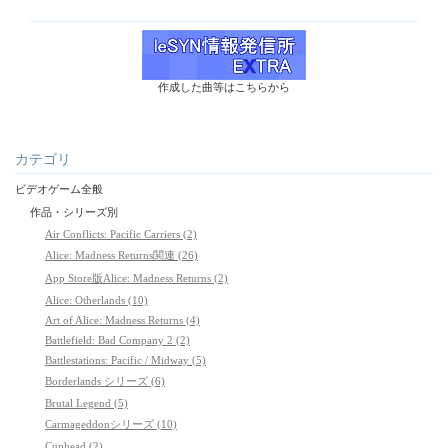
作成した曲等はこちらから
カテゴリ
ビデオゲーム全般
作品・シリーズ別
Air Conflicts: Pacific Carriers (2)
Alice: Madness Returns関連 (26)
App Store版Alice: Madness Returns (2)
Alice: Otherlands (10)
Art of Alice: Madness Returns (4)
Battlefield: Bad Company 2 (2)
Battlestations: Pacific / Midway (5)
Borderlands シリーズ (6)
Brutal Legend (5)
Carmageddonシリーズ (10)
Cuphead (2)