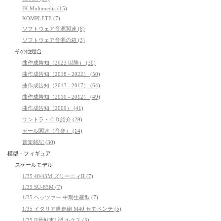
IK Multimedia (15)
KOMPLETE (7)
ソフトウェア音源関連 (8)
ソフトウェア音源の箱 (3)
その他総合
曲作成告知（2023 以降） (30)
曲作成告知（2018 - 2022） (50)
曲作成告知（2013 - 2017） (64)
曲作成告知（2010 - 2012） (49)
曲作成告知（2009） (41)
サントラ・ＣＤ紹介 (29)
セール関連（音楽） (14)
音楽雑記 (30)
模型・フィギュア
スケールモデル
1/35 40/43M ズリーニィII (7)
1/35 SU-85M (7)
1/35 ヘッツァー 中期生産型 (7)
1/35 イタリア自走砲 M40 セモベンテ (5)
1/35 II号戦車L型 ルクス (5)