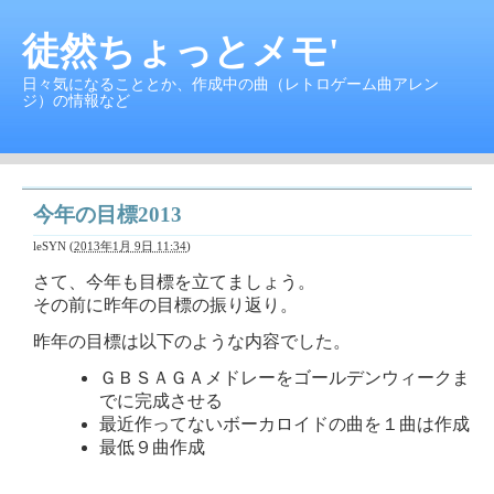
徒然ちょっとメモ'
日々気になることとか、作成中の曲（レトロゲーム曲アレン
ジ）の情報など
今年の目標2013
leSYN
(
2013年1月 9日 11:34
)
さて、今年も目標を立てましょう。
その前に昨年の目標の振り返り。
昨年の目標は以下のような内容でした。
ＧＢＳＡＧＡメドレーをゴールデンウィークま
でに完成させる
最近作ってないボーカロイドの曲を１曲は作成
最低９曲作成