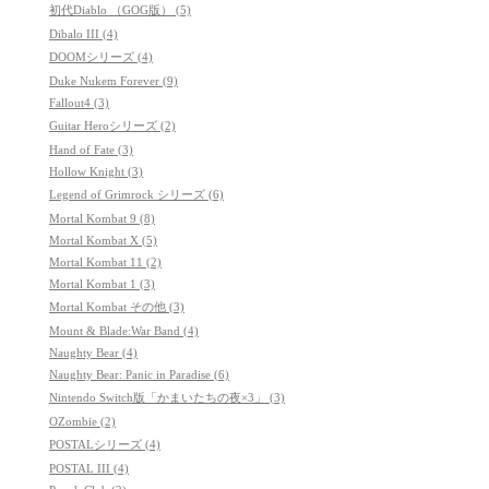
初代Diablo （GOG版） (5)
Dibalo III (4)
DOOMシリーズ (4)
Duke Nukem Forever (9)
Fallout4 (3)
Guitar Heroシリーズ (2)
Hand of Fate (3)
Hollow Knight (3)
Legend of Grimrock シリーズ (6)
Mortal Kombat 9 (8)
Mortal Kombat X (5)
Mortal Kombat 11 (2)
Mortal Kombat 1 (3)
Mortal Kombat その他 (3)
Mount & Blade:War Band (4)
Naughty Bear (4)
Naughty Bear: Panic in Paradise (6)
Nintendo Switch版「かまいたちの夜×3」 (3)
OZombie (2)
POSTALシリーズ (4)
POSTAL III (4)