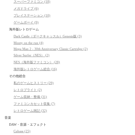
スーパーファミコン (18)
メガドライブ (6)
プレイステーション (10)
ゲームボーイ (9)
海外版レトロゲーム
Dark Castle（ダークキャッスル）Genesis版 (3)
Monty on the run (4)
Mega Man 2 - 30th Anniversary Classic Cartridge (2)
Silver Surfer（NES） (2)
NES（海外版ファミコン） (28)
海外版レトロゲーム総合 (16)
その他総合
私のゲームヒストリー (29)
レトロブライト (2)
ゲーム収納・整備 (31)
ファミコンカセット収集 (7)
レトロゲーム雑記 (32)
音楽
DAW・音源・エフェクト
Cubase (25)