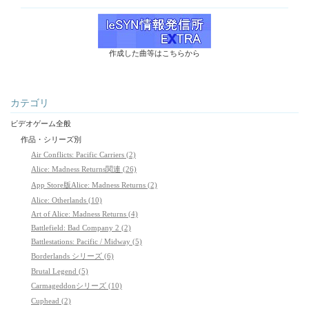
作成した曲等はこちらから
カテゴリ
ビデオゲーム全般
作品・シリーズ別
Air Conflicts: Pacific Carriers (2)
Alice: Madness Returns関連 (26)
App Store版Alice: Madness Returns (2)
Alice: Otherlands (10)
Art of Alice: Madness Returns (4)
Battlefield: Bad Company 2 (2)
Battlestations: Pacific / Midway (5)
Borderlands シリーズ (6)
Brutal Legend (5)
Carmageddonシリーズ (10)
Cuphead (2)