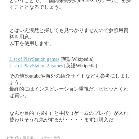
ということで、「国内未発売のPS2/PS1のゲーム」を探
すこととなるでしょう。
とはいえ漠然と探しても見つかりませんので参照用資
料を用意。
以下を使用します。
List of PlayStation games
[英語Wikipedia]
List of PlayStation 2 games
[英語Wikipedia]
その他Youtubeや海外の紹介サイトなども参考にしまし
ょう。
最終的にはインスピレーション重視だ。ビビッとくれ
ば買い。
なんか目的（探す）と手段（ゲームのプレイ）が入れ
替わりそうな気がするが・・・・まずは購入だ！！
カテゴリ
:
海外版レトロゲーム総合