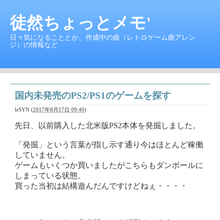
徒然ちょっとメモ'
日々気になることとか、作成中の曲（レトロゲーム曲アレン
ジ）の情報など
国内未発売のPS2/PS1のゲームを探す
leSYN
(
2017年8月17日 09:40
)
先日、以前購入した北米版PS2本体を発掘しました。
「発掘」という言葉が指し示す通り今はほとんど稼働
していません。
ゲームもいくつか買いましたがこちらもダンボールに
しまっている状態。
買った当初は結構遊んだんですけどねぇ・・・・