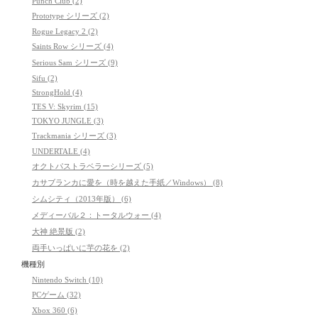
Punch Club (2)
Prototype シリーズ (2)
Rogue Legacy 2 (2)
Saints Row シリーズ (4)
Serious Sam シリーズ (9)
Sifu (2)
StrongHold (4)
TES V: Skyrim (15)
TOKYO JUNGLE (3)
Trackmania シリーズ (3)
UNDERTALE (4)
オクトパストラベラーシリーズ (5)
カサブランカに愛を（時を越えた手紙／Windows） (8)
シムシティ（2013年版） (6)
メディーバル２：トータルウォー (4)
大神 絶景版 (2)
両手いっぱいに芋の花を (2)
機種別
Nintendo Switch (10)
PCゲーム (32)
Xbox 360 (6)