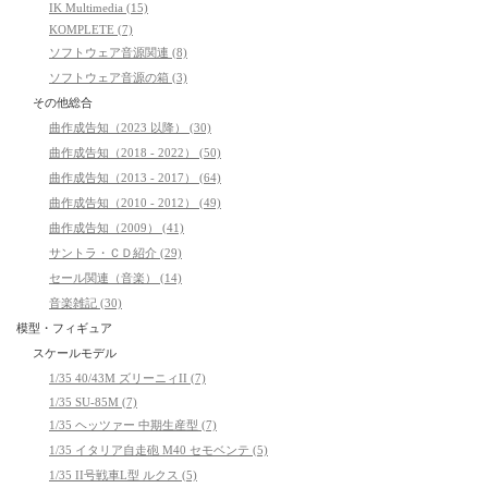
IK Multimedia (15)
KOMPLETE (7)
ソフトウェア音源関連 (8)
ソフトウェア音源の箱 (3)
その他総合
曲作成告知（2023 以降） (30)
曲作成告知（2018 - 2022） (50)
曲作成告知（2013 - 2017） (64)
曲作成告知（2010 - 2012） (49)
曲作成告知（2009） (41)
サントラ・ＣＤ紹介 (29)
セール関連（音楽） (14)
音楽雑記 (30)
模型・フィギュア
スケールモデル
1/35 40/43M ズリーニィII (7)
1/35 SU-85M (7)
1/35 ヘッツァー 中期生産型 (7)
1/35 イタリア自走砲 M40 セモベンテ (5)
1/35 II号戦車L型 ルクス (5)