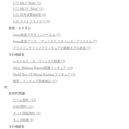
1/72 Mk.I "Male" (2)
1/72 Mk.IV "Male" (2)
1/35 III号突撃砲B型 (6)
1/39 ライトフライヤー (9)
改造・カスタム
figma改造ウサギンジャーさん (7)
figma改造アリス： マッドネス リターンズ／アリスさん (7)
アリスインナイトメアフィギュアの稼動モデル改造 (7)
その他総合
レオナルド・ダ・ヴィンチの戦車 (3)
Alice: Madness Returns関連フィギュア (14)
World Box 1/6 Mortal Kombat フィギュア (3)
模型・フィギュア関連雑記 (27)
PC
自宅PC関連
ゲーム用PC (15)
DAW用PC (21)
ネット閲覧用PC (3)
モニタ関連 (8)
その他総合