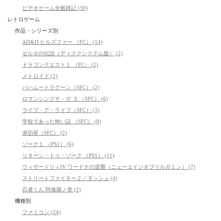
ビデオゲーム全般雑記 (30)
レトロゲーム
作品・シリーズ別
AD&D ヒルズファー （FC） (14)
ゼルダの伝説（ディスクシステム版） (2)
ドラゴンクエスト１ （FC） (2)
メトロイド (2)
バハムートラグーン（SFC） (2)
ロマンシングサ・ガ ３ （SFC） (6)
ライブ・ア・ライブ（SFC） (3)
学校であった怖い話 （SFC） (8)
弟切草（SFC） (2)
ゾーク１ （PS1） (6)
リターン・トゥ・ゾーク （PS1） (11)
ウィザードリィIV ワードナの逆襲（ニューエイジオブリルガミン） (7)
ストリートファイター２／ダッシュ (4)
忍者くん 阿修羅ノ章 (2)
機種別
ファミコン (24)