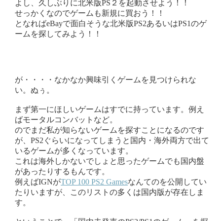
よし、久しぶりに北米版PS２を起動させよう！！
せっかくなのでゲームも新規に買おう！！
となればeBayで面白そうな北米版PS2あるいはPS1のゲ
ームを探してみよう！！
が・・・・なかなか興味引くゲームを見つけられな
い。ぬぅ。
まず第一にほしいゲームはすでに持っています。例え
ばモータルコンバットなど。
のでまだ私が知らないゲームを探すことになるのです
が、PS2ぐらいになってしまうと国内・海外両方で出て
いるゲームが多くなっています。
これは海外しかないでしょと思ったゲームでも国内盤
があったりするもんです。
例えばIGNが
TOP 100 PS2 Games
なんてのを公開してい
たりいますが、このリストの多くは国内版が存在しま
す。