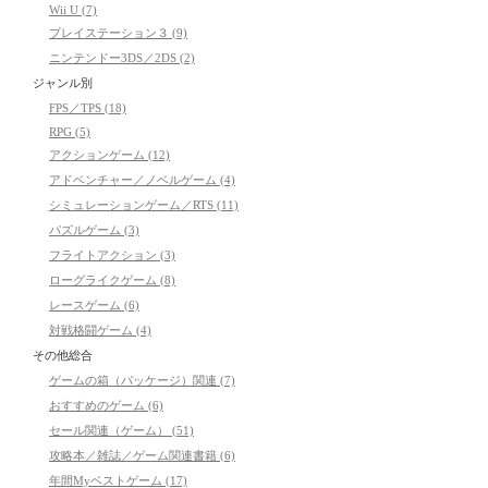
Wii U (7)
プレイステーション３ (9)
ニンテンドー3DS／2DS (2)
ジャンル別
FPS／TPS (18)
RPG (5)
アクションゲーム (12)
アドベンチャー／ノベルゲーム (4)
シミュレーションゲーム／RTS (11)
パズルゲーム (3)
フライトアクション (3)
ローグライクゲーム (8)
レースゲーム (6)
対戦格闘ゲーム (4)
その他総合
ゲームの箱（パッケージ）関連 (7)
おすすめのゲーム (6)
セール関連（ゲーム） (51)
攻略本／雑誌／ゲーム関連書籍 (6)
年間Myベストゲーム (17)