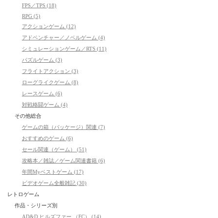
FPS／TPS (18)
RPG (5)
アクションゲーム (12)
アドベンチャー／ノベルゲーム (4)
シミュレーションゲーム／RTS (11)
パズルゲーム (3)
フライトアクション (3)
ローグライクゲーム (8)
レースゲーム (6)
対戦格闘ゲーム (4)
その他総合
ゲームの箱（パッケージ）関連 (7)
おすすめのゲーム (6)
セール関連（ゲーム） (51)
攻略本／雑誌／ゲーム関連書籍 (6)
年間Myベストゲーム (17)
ビデオゲーム全般雑記 (30)
レトロゲーム
作品・シリーズ別
AD&D ヒルズファー （FC） (14)