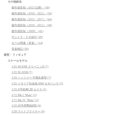
その他総合
曲作成告知（2023 以降） (30)
曲作成告知（2018 - 2022） (50)
曲作成告知（2013 - 2017） (64)
曲作成告知（2010 - 2012） (49)
曲作成告知（2009） (41)
サントラ・ＣＤ紹介 (29)
セール関連（音楽） (14)
音楽雑記 (30)
模型・フィギュア
スケールモデル
1/35 40/43M ズリーニィII (7)
1/35 SU-85M (7)
1/35 ヘッツァー 中期生産型 (7)
1/35 イタリア自走砲 M40 セモベンテ (5)
1/35 II号戦車L型 ルクス (5)
1/72 Mk.I "Male" (2)
1/72 Mk.IV "Male" (2)
1/35 III号突撃砲B型 (6)
1/39 ライトフライヤー (9)