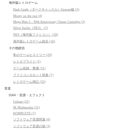
海外版レトロゲーム
Dark Castle（ダークキャッスル）Genesis版 (3)
Monty on the run (4)
Mega Man 2 - 30th Anniversary Classic Cartridge (2)
Silver Surfer（NES） (2)
NES（海外版ファミコン） (28)
海外版レトロゲーム総合 (16)
その他総合
私のゲームヒストリー (29)
レトロブライト (2)
ゲーム収納・整備 (31)
ファミコンカセット収集 (7)
レトロゲーム雑記 (32)
音楽
DAW・音源・エフェクト
Cubase (25)
IK Multimedia (15)
KOMPLETE (7)
ソフトウェア音源関連 (8)
ソフトウェア音源の箱 (3)