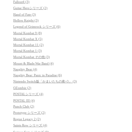
Fallout4 (3)
Guitar Heroシリーズ (2)
Hand of Fate (3)
Hollow Knight (3)
Legend of Grimrock シリーズ (6)
Mortal Kombat 9 (8)
Mortal Kombat X (5)
Mortal Kombat 11 (2)
Mortal Kombat 1 (3)
Mortal Kombat その他 (3)
Mount & Blade:War Band (4)
Naughty Bear (4)
Naughty Bear: Panic in Paradise (6)
Nintendo Switch版「かまいたちの夜×3」 (3)
OZombie (2)
POSTALシリーズ (4)
POSTAL III (4)
Punch Club (2)
Prototype シリーズ (2)
Rogue Legacy 2 (2)
Saints Row シリーズ (4)