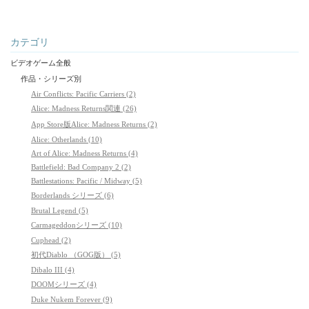
カテゴリ
ビデオゲーム全般
作品・シリーズ別
Air Conflicts: Pacific Carriers (2)
Alice: Madness Returns関連 (26)
App Store版Alice: Madness Returns (2)
Alice: Otherlands (10)
Art of Alice: Madness Returns (4)
Battlefield: Bad Company 2 (2)
Battlestations: Pacific / Midway (5)
Borderlands シリーズ (6)
Brutal Legend (5)
Carmageddonシリーズ (10)
Cuphead (2)
初代Diablo （GOG版） (5)
Dibalo III (4)
DOOMシリーズ (4)
Duke Nukem Forever (9)