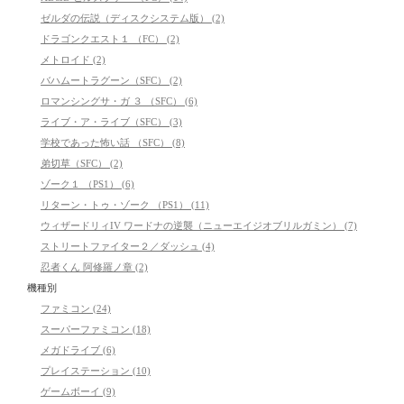
ゼルダの伝説（ディスクシステム版） (2)
ドラゴンクエスト１ （FC） (2)
メトロイド (2)
バハムートラグーン（SFC） (2)
ロマンシングサ・ガ ３ （SFC） (6)
ライブ・ア・ライブ（SFC） (3)
学校であった怖い話 （SFC） (8)
弟切草（SFC） (2)
ゾーク１ （PS1） (6)
リターン・トゥ・ゾーク （PS1） (11)
ウィザードリィIV ワードナの逆襲（ニューエイジオブリルガミン） (7)
ストリートファイター２／ダッシュ (4)
忍者くん 阿修羅ノ章 (2)
機種別
ファミコン (24)
スーパーファミコン (18)
メガドライブ (6)
プレイステーション (10)
ゲームボーイ (9)