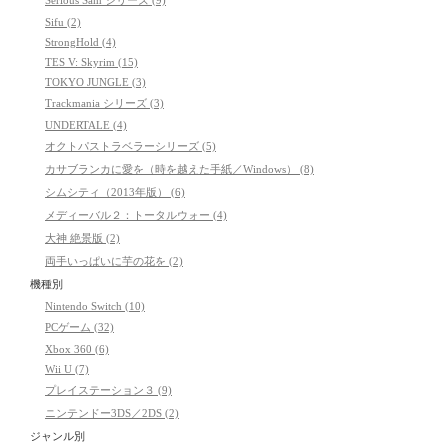
Serious Sam シリーズ (9)
Sifu (2)
StrongHold (4)
TES V: Skyrim (15)
TOKYO JUNGLE (3)
Trackmania シリーズ (3)
UNDERTALE (4)
オクトパストラベラーシリーズ (5)
カサブランカに愛を（時を越えた手紙／Windows） (8)
シムシティ（2013年版） (6)
メディーバル２：トータルウォー (4)
大神 絶景版 (2)
両手いっぱいに芋の花を (2)
機種別
Nintendo Switch (10)
PCゲーム (32)
Xbox 360 (6)
Wii U (7)
プレイステーション３ (9)
ニンテンドー3DS／2DS (2)
ジャンル別