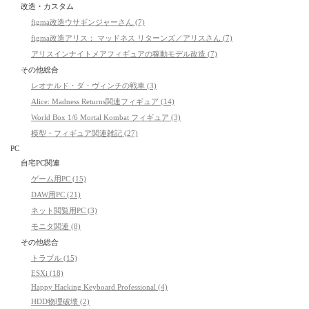
改造・カスタム
figma改造ウサギンジャーさん (7)
figma改造アリス： マッドネス リターンズ／アリスさん (7)
アリスインナイトメアフィギュアの稼動モデル改造 (7)
その他総合
レオナルド・ダ・ヴィンチの戦車 (3)
Alice: Madness Returns関連フィギュア (14)
World Box 1/6 Mortal Kombat フィギュア (3)
模型・フィギュア関連雑記 (27)
PC
自宅PC関連
ゲーム用PC (15)
DAW用PC (21)
ネット閲覧用PC (3)
モニタ関連 (8)
その他総合
トラブル (15)
ESXi (18)
Happy Hacking Keyboard Professional (4)
HDD物理破壊 (2)