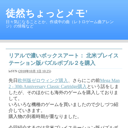
徒然ちょっとメモ'
日々気になることとか、作成中の曲（レトロゲーム曲アレン
ジ）の情報など
リアルで濃いボックスアート： 北米プレイス
テーション版バズルボブル２を購入
leSYN
(
2018年10月 1日 10:25
)
先日
欧州版ゼロウィング購入
、さらにこの前
Mega Man
2 - 30th Anniversary Classic Cartridge購入
という話をしま
したが、そのほかにも海外のゲームを購入しておりま
して。
いろいろな機種のゲームを買いましたので少しづつ紹
介していきます。
購入物の到着時期が重なりました。
今回紹介するのは北米プレイステーション版バズルボ