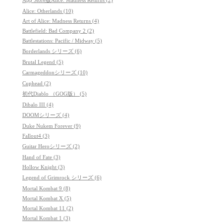
App Store版Alice: Madness Returns (2)
Alice: Otherlands (10)
Art of Alice: Madness Returns (4)
Battlefield: Bad Company 2 (2)
Battlestations: Pacific / Midway (5)
Borderlands シリーズ (6)
Brutal Legend (5)
Carmageddonシリーズ (10)
Cuphead (2)
初代Diablo （GOG版） (5)
Dibalo III (4)
DOOMシリーズ (4)
Duke Nukem Forever (9)
Fallout4 (3)
Guitar Heroシリーズ (2)
Hand of Fate (3)
Hollow Knight (3)
Legend of Grimrock シリーズ (6)
Mortal Kombat 9 (8)
Mortal Kombat X (5)
Mortal Kombat 11 (2)
Mortal Kombat 1 (3)