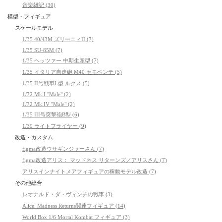
音楽雑記 (30)
模型・フィギュア
スケールモデル
1/35 40/43M ズリーニィII (7)
1/35 SU-85M (7)
1/35 ヘッツァー 中期生産型 (7)
1/35 イタリア自走砲 M40 セモベンテ (5)
1/35 II号戦車L型 ルクス (5)
1/72 Mk.I "Male" (2)
1/72 Mk.IV "Male" (2)
1/35 III号突撃砲B型 (6)
1/39 ライトフライヤー (9)
改造・カスタム
figma改造ウサギンジャーさん (7)
figma改造アリス： マッドネス リターンズ／アリスさん (7)
アリスインナイトメアフィギュアの稼動モデル改造 (7)
その他総合
レオナルド・ダ・ヴィンチの戦車 (3)
Alice: Madness Returns関連フィギュア (14)
World Box 1/6 Mortal Kombat フィギュア (3)