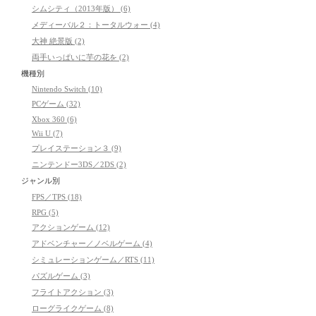
シムシティ（2013年版） (6)
メディーバル２：トータルウォー (4)
大神 絶景版 (2)
両手いっぱいに芋の花を (2)
機種別
Nintendo Switch (10)
PCゲーム (32)
Xbox 360 (6)
Wii U (7)
プレイステーション３ (9)
ニンテンドー3DS／2DS (2)
ジャンル別
FPS／TPS (18)
RPG (5)
アクションゲーム (12)
アドベンチャー／ノベルゲーム (4)
シミュレーションゲーム／RTS (11)
パズルゲーム (3)
フライトアクション (3)
ローグライクゲーム (8)