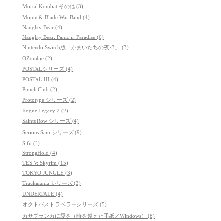
Mortal Kombat その他 (3)
Mount & Blade:War Band (4)
Naughty Bear (4)
Naughty Bear: Panic in Paradise (6)
Nintendo Switch版「かまいたちの夜×3」 (3)
OZombie (2)
POSTALシリーズ (4)
POSTAL III (4)
Punch Club (2)
Prototype シリーズ (2)
Rogue Legacy 2 (2)
Saints Row シリーズ (4)
Serious Sam シリーズ (9)
Sifu (2)
StrongHold (4)
TES V: Skyrim (15)
TOKYO JUNGLE (3)
Trackmania シリーズ (3)
UNDERTALE (4)
オクトパストラベラーシリーズ (5)
カサブランカに愛を（時を越えた手紙／Windows） (8)