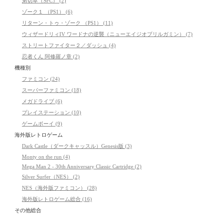
弟切草（SFC） (2)
ゾーク１ （PS1） (6)
リターン・トゥ・ゾーク （PS1） (11)
ウィザードリィIV ワードナの逆襲（ニューエイジオブリルガミン） (7)
ストリートファイター２／ダッシュ (4)
忍者くん 阿修羅ノ章 (2)
機種別
ファミコン (24)
スーパーファミコン (18)
メガドライブ (6)
プレイステーション (10)
ゲームボーイ (9)
海外版レトロゲーム
Dark Castle（ダークキャッスル）Genesis版 (3)
Monty on the run (4)
Mega Man 2 - 30th Anniversary Classic Cartridge (2)
Silver Surfer（NES） (2)
NES（海外版ファミコン） (28)
海外版レトロゲーム総合 (16)
その他総合