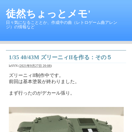
徒然ちょっとメモ'
日々気になることとか、作成中の曲（レトロゲーム曲アレン
ジ）の情報など
1/35 40/43M ズリーニィIIを作る：その５
leSYN
(
2021年9月27日 20:08
)
ズリーニィII制作中です。
前回は基本塗装が終わりました。
まず行ったのがデカール張り。