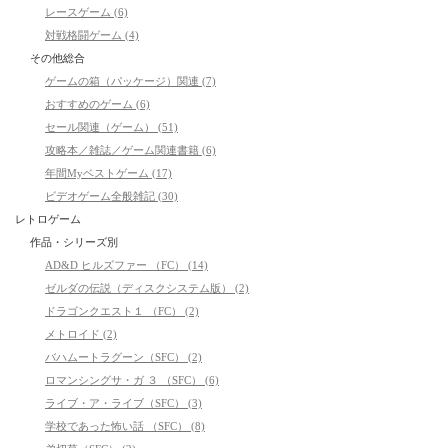
レースゲーム (6)
対戦格闘ゲーム (4)
その他総合
ゲームの箱（パッケージ）関連 (7)
おすすめのゲーム (6)
セール関連（ゲーム） (51)
攻略本／雑誌／ゲーム関連書籍 (6)
年間Myベストゲーム (17)
ビデオゲーム全般雑記 (30)
レトロゲーム
作品・シリーズ別
AD&D ヒルズファー （FC） (14)
ゼルダの伝説（ディスクシステム版） (2)
ドラゴンクエスト１ （FC） (2)
メトロイド (2)
バハムートラグーン（SFC） (2)
ロマンシングサ・ガ ３ （SFC） (6)
ライブ・ア・ライブ（SFC） (3)
学校であった怖い話 （SFC） (8)