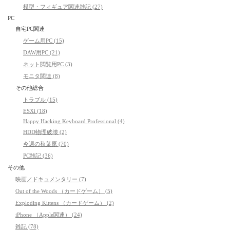
模型・フィギュア関連雑記 (27)
PC
自宅PC関連
ゲーム用PC (15)
DAW用PC (21)
ネット閲覧用PC (3)
モニタ関連 (8)
その他総合
トラブル (15)
ESXi (18)
Happy Hacking Keyboard Professional (4)
HDD物理破壊 (2)
今週の秋葉原 (70)
PC雑記 (36)
その他
映画／ドキュメンタリー (7)
Out of the Woods （カードゲーム） (5)
Exploding Kittens （カードゲーム） (2)
iPhone （Apple関連） (24)
雑記 (78)