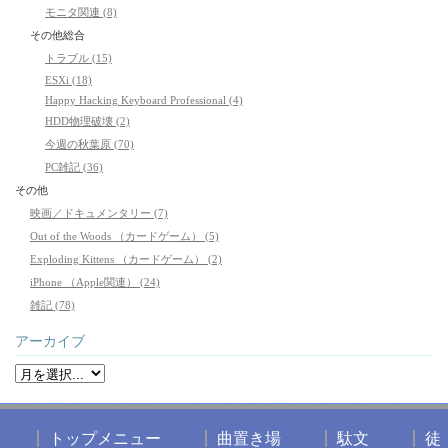
モニタ関連 (8)
その他総合
トラブル (15)
ESXi (18)
Happy Hacking Keyboard Professional (4)
HDD物理破壊 (2)
今週の秋葉原 (70)
PC雑記 (36)
その他
映画／ドキュメンタリー (7)
Out of the Woods （カードゲーム） (5)
Exploding Kittens （カードゲーム） (2)
iPhone （Apple関連） (24)
雑記 (78)
アーカイブ
トップメニュー
曲置き場
駄文
徒