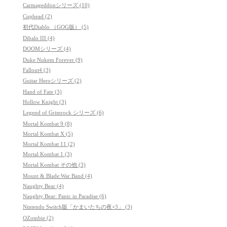
Carmageddonシリーズ (10)
Cuphead (2)
初代Diablo （GOG版） (5)
Dibalo III (4)
DOOMシリーズ (4)
Duke Nukem Forever (9)
Fallout4 (3)
Guitar Heroシリーズ (2)
Hand of Fate (3)
Hollow Knight (3)
Legend of Grimrock シリーズ (6)
Mortal Kombat 9 (8)
Mortal Kombat X (5)
Mortal Kombat 11 (2)
Mortal Kombat 1 (3)
Mortal Kombat その他 (3)
Mount & Blade:War Band (4)
Naughty Bear (4)
Naughty Bear: Panic in Paradise (6)
Nintendo Switch版「かまいたちの夜×3」 (3)
OZombie (2)