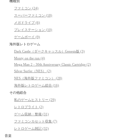
機種別
ファミコン (24)
スーパーファミコン (18)
メガドライブ (6)
プレイステーション (10)
ゲームボーイ (9)
海外版レトロゲーム
Dark Castle（ダークキャッスル）Genesis版 (3)
Monty on the run (4)
Mega Man 2 - 30th Anniversary Classic Cartridge (2)
Silver Surfer（NES） (2)
NES（海外版ファミコン） (28)
海外版レトロゲーム総合 (16)
その他総合
私のゲームヒストリー (29)
レトロブライト (2)
ゲーム収納・整備 (31)
ファミコンカセット収集 (7)
レトロゲーム雑記 (32)
音楽