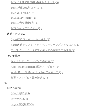
1/35 イタリア自走砲 M40 セモベンテ (5)
1/35 II号戦車L型 ルクス (5)
1/72 Mk.I "Male" (2)
1/72 Mk.IV "Male" (2)
1/35 III号突撃砲B型 (6)
1/39 ライトフライヤー (9)
改造・カスタム
figma改造ウサギンジャーさん (7)
figma改造アリス： マッドネス リターンズ／アリスさん (7)
アリスインナイトメアフィギュアの稼動モデル改造 (7)
その他総合
レオナルド・ダ・ヴィンチの戦車 (3)
Alice: Madness Returns関連フィギュア (14)
World Box 1/6 Mortal Kombat フィギュア (3)
模型・フィギュア関連雑記 (27)
PC
自宅PC関連
ゲーム用PC (15)
DAW用PC (21)
ネット閲覧用PC (3)