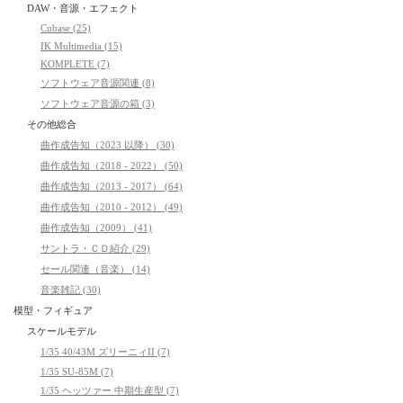
DAW・音源・エフェクト
Cubase (25)
IK Multimedia (15)
KOMPLETE (7)
ソフトウェア音源関連 (8)
ソフトウェア音源の箱 (3)
その他総合
曲作成告知（2023 以降） (30)
曲作成告知（2018 - 2022） (50)
曲作成告知（2013 - 2017） (64)
曲作成告知（2010 - 2012） (49)
曲作成告知（2009） (41)
サントラ・ＣＤ紹介 (29)
セール関連（音楽） (14)
音楽雑記 (30)
模型・フィギュア
スケールモデル
1/35 40/43M ズリーニィII (7)
1/35 SU-85M (7)
1/35 ヘッツァー 中期生産型 (7)