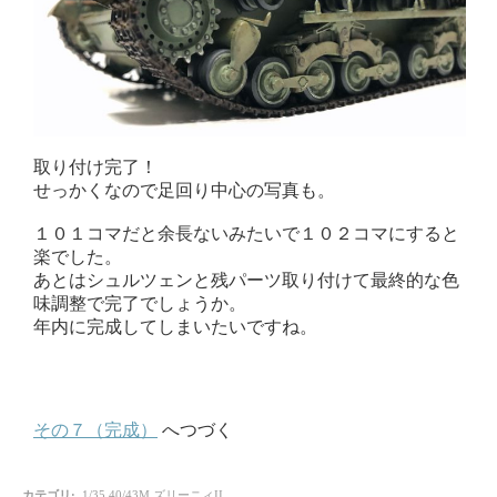
取り付け完了！
せっかくなので足回り中心の写真も。
１０１コマだと余長ないみたいで１０２コマにすると
楽でした。
あとはシュルツェンと残パーツ取り付けて最終的な色
味調整で完了でしょうか。
年内に完成してしまいたいですね。
その７（完成）
へつづく
カテゴリ
:
1/35 40/43M ズリーニィII