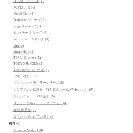
POSTALシリーズ (4)
POSTAL III (4)
Punch Club (2)
Prototype シリーズ (2)
Rogue Legacy 2 (2)
Saints Row シリーズ (4)
Serious Sam シリーズ (9)
Sifu (2)
StrongHold (4)
TES V: Skyrim (15)
TOKYO JUNGLE (3)
Trackmania シリーズ (3)
UNDERTALE (4)
オクトパストラベラーシリーズ (5)
カサブランカに愛を（時を越えた手紙／Windows） (8)
シムシティ（2013年版） (6)
メディーバル２：トータルウォー (4)
大神 絶景版 (2)
両手いっぱいに芋の花を (2)
機種別
Nintendo Switch (10)