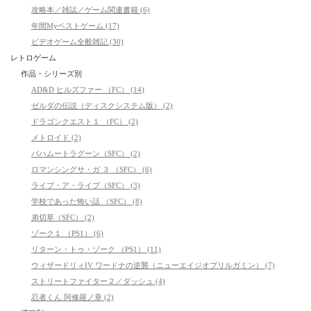
攻略本／雑誌／ゲーム関連書籍 (6)
年間Myベストゲーム (17)
ビデオゲーム全般雑記 (30)
レトロゲーム
作品・シリーズ別
AD&D ヒルズファー （FC） (14)
ゼルダの伝説（ディスクシステム版） (2)
ドラゴンクエスト１ （FC） (2)
メトロイド (2)
バハムートラグーン（SFC） (2)
ロマンシングサ・ガ ３ （SFC） (6)
ライブ・ア・ライブ（SFC） (3)
学校であった怖い話 （SFC） (8)
弟切草（SFC） (2)
ゾーク１ （PS1） (6)
リターン・トゥ・ゾーク （PS1） (11)
ウィザードリィIV ワードナの逆襲（ニューエイジオブリルガミン） (7)
ストリートファイター２／ダッシュ (4)
忍者くん 阿修羅ノ章 (2)