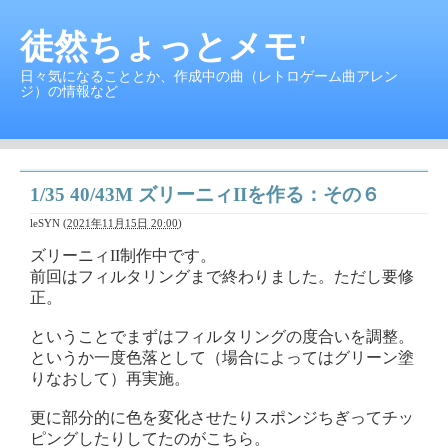
徒然ちょっとメモ'
日々気になることとか、作成中の曲（レトロゲーム曲アレン
ジ）の情報など
1/35 40/43M ズリーニィIIを作る：その６
leSYN
(
2021年11月15日 20:00
)
ズリーニィII制作中です。
前回はフィルタリングまで終わりました。ただし要修
正。
ということでまずはフィルタリングの度合いを調整。
というか一度色落として（場合によってはグリーン塗
りなおして）再実施。
更に部分的に色を変化させたりスポンジちぎってチッ
ピングしたりしてたのがこちら。