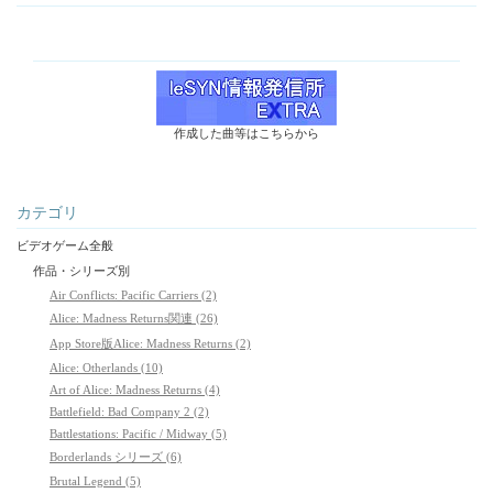
作成した曲等はこちらから
カテゴリ
ビデオゲーム全般
作品・シリーズ別
Air Conflicts: Pacific Carriers (2)
Alice: Madness Returns関連 (26)
App Store版Alice: Madness Returns (2)
Alice: Otherlands (10)
Art of Alice: Madness Returns (4)
Battlefield: Bad Company 2 (2)
Battlestations: Pacific / Midway (5)
Borderlands シリーズ (6)
Brutal Legend (5)