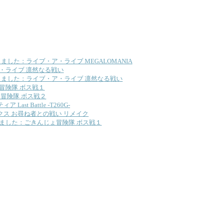
した：ライブ・ア・ライブ MEGALOMANIA
・ライブ 凛然なる戦い
ました：ライブ・ア・ライブ 凛然なる戦い
冒険隊 ボス戦１
冒険隊 ボス戦２
ast Battle -T260G-
クス お尋ね者との戦い リメイク
ました：ごきんじょ冒険隊 ボス戦１