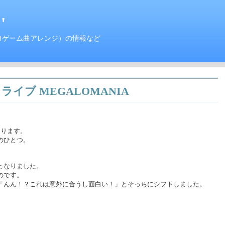
'
ロゲーム曲アレンジ）の情報など
イブ MEGALOMANIA
なります。
のひとつ。
。
となりました。
のです。
「んん！？これは意外に合うし面白い！」とそっちにシフトしました。