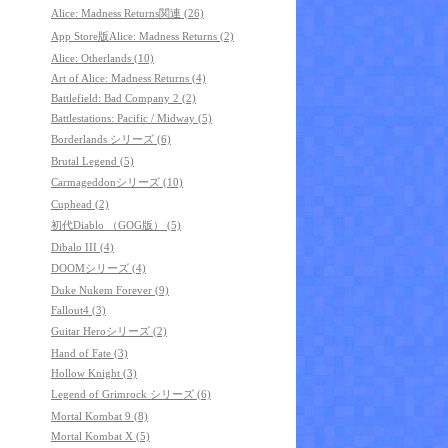
Alice: Madness Returns関連 (26)
App Store版Alice: Madness Returns (2)
Alice: Otherlands (10)
Art of Alice: Madness Returns (4)
Battlefield: Bad Company 2 (2)
Battlestations: Pacific / Midway (5)
Borderlands シリーズ (6)
Brutal Legend (5)
Carmageddonシリーズ (10)
Cuphead (2)
初代Diablo （GOG版） (5)
Dibalo III (4)
DOOMシリーズ (4)
Duke Nukem Forever (9)
Fallout4 (3)
Guitar Heroシリーズ (2)
Hand of Fate (3)
Hollow Knight (3)
Legend of Grimrock シリーズ (6)
Mortal Kombat 9 (8)
Mortal Kombat X (5)