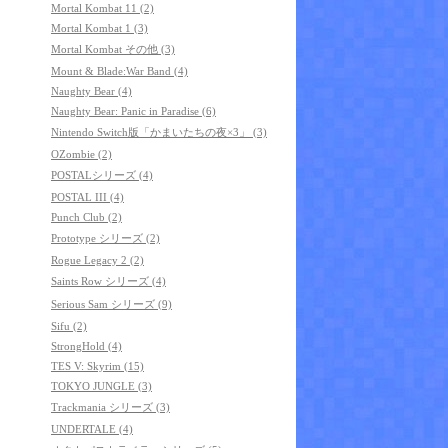
Mortal Kombat 11 (2)
Mortal Kombat 1 (3)
Mortal Kombat その他 (3)
Mount & Blade:War Band (4)
Naughty Bear (4)
Naughty Bear: Panic in Paradise (6)
Nintendo Switch版「かまいたちの夜×3」 (3)
OZombie (2)
POSTALシリーズ (4)
POSTAL III (4)
Punch Club (2)
Prototype シリーズ (2)
Rogue Legacy 2 (2)
Saints Row シリーズ (4)
Serious Sam シリーズ (9)
Sifu (2)
StrongHold (4)
TES V: Skyrim (15)
TOKYO JUNGLE (3)
Trackmania シリーズ (3)
UNDERTALE (4)