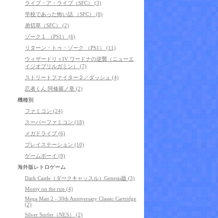
ライブ・ア・ライブ（SFC） (3)
学校であった怖い話 （SFC） (8)
弟切草（SFC） (2)
ゾーク１ （PS1） (6)
リターン・トゥ・ゾーク （PS1） (11)
ウィザードリィIV ワードナの逆襲（ニューエ
イジオブリルガミン） (7)
ストリートファイター２／ダッシュ (4)
忍者くん 阿修羅ノ章 (2)
機種別
ファミコン (24)
スーパーファミコン (18)
メガドライブ (6)
プレイステーション (10)
ゲームボーイ (9)
海外版レトロゲーム
Dark Castle（ダークキャッスル）Genesis版 (3)
Monty on the run (4)
Mega Man 2 - 30th Anniversary Classic Cartridge
(2)
Silver Surfer（NES） (2)