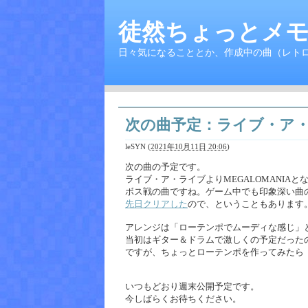
徒然ちょっとメモ
日々気になることとか、作成中の曲（レト
次の曲予定：ライブ・ア・ラ
leSYN
(
2021年10月11日 20:06
)
次の曲の予定です。
ライブ・ア・ライブよりMEGALOMANIAと
ボス戦の曲ですね。ゲーム中でも印象深い曲
先日クリアした
ので、ということもあります
アレンジは「ローテンポでムーディな感じ」
当初はギター＆ドラムで激しくの予定だった
ですが、ちょっとローテンポを作ってみたら
いつもどおり週末公開予定です。
今しばらくお待ちください。