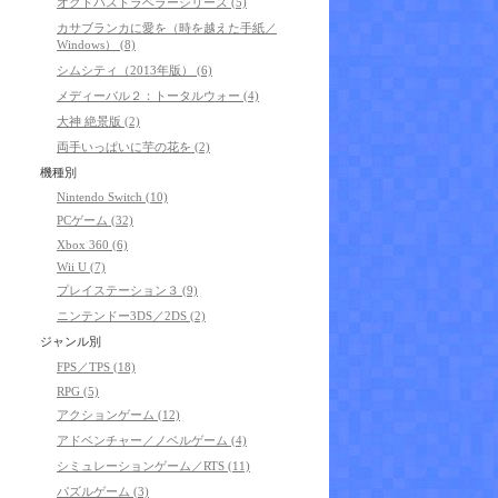
オクトパストラベラーシリーズ (5)
カサブランカに愛を（時を越えた手紙／
Windows） (8)
シムシティ（2013年版） (6)
メディーバル２：トータルウォー (4)
大神 絶景版 (2)
両手いっぱいに芋の花を (2)
機種別
Nintendo Switch (10)
PCゲーム (32)
Xbox 360 (6)
Wii U (7)
プレイステーション３ (9)
ニンテンドー3DS／2DS (2)
ジャンル別
FPS／TPS (18)
RPG (5)
アクションゲーム (12)
アドベンチャー／ノベルゲーム (4)
シミュレーションゲーム／RTS (11)
パズルゲーム (3)