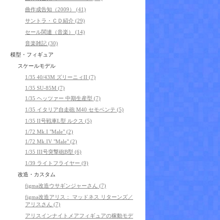
曲作成告知（2009） (41)
サントラ・ＣＤ紹介 (29)
セール関連（音楽） (14)
音楽雑記 (30)
模型・フィギュア
スケールモデル
1/35 40/43M ズリーニィII (7)
1/35 SU-85M (7)
1/35 ヘッツァー 中期生産型 (7)
1/35 イタリア自走砲 M40 セモベンテ (5)
1/35 II号戦車L型 ルクス (5)
1/72 Mk.I "Male" (2)
1/72 Mk.IV "Male" (2)
1/35 III号突撃砲B型 (6)
1/39 ライトフライヤー (9)
改造・カスタム
figma改造ウサギンジャーさん (7)
figma改造アリス： マッドネス リターンズ／
アリスさん (7)
アリスインナイトメアフィギュアの稼動モデ