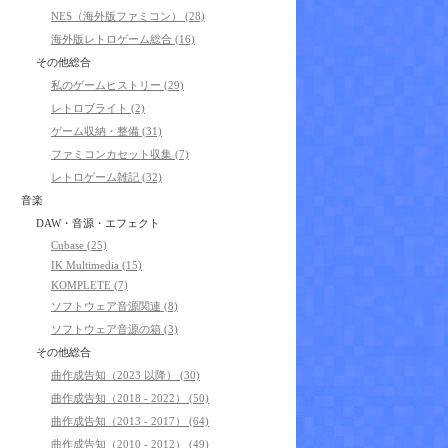
NES（海外版ファミコン） (28)
海外版レトロゲーム総合 (16)
その他総合
私のゲームヒストリー (29)
レトロブライト (2)
ゲーム収納・整備 (31)
ファミコンカセット収集 (7)
レトロゲーム雑記 (32)
音楽
DAW・音源・エフェクト
Cubase (25)
IK Multimedia (15)
KOMPLETE (7)
ソフトウェア音源関連 (8)
ソフトウェア音源の箱 (3)
その他総合
曲作成告知（2023 以降） (30)
曲作成告知（2018 - 2022） (50)
曲作成告知（2013 - 2017） (64)
曲作成告知（2010 - 2012） (49)