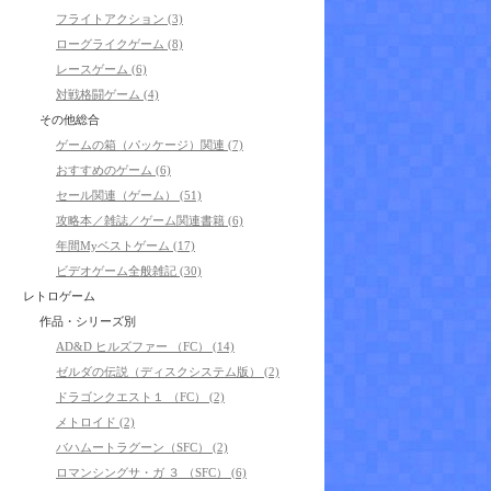
フライトアクション (3)
ローグライクゲーム (8)
レースゲーム (6)
対戦格闘ゲーム (4)
その他総合
ゲームの箱（パッケージ）関連 (7)
おすすめのゲーム (6)
セール関連（ゲーム） (51)
攻略本／雑誌／ゲーム関連書籍 (6)
年間Myベストゲーム (17)
ビデオゲーム全般雑記 (30)
レトロゲーム
作品・シリーズ別
AD&D ヒルズファー （FC） (14)
ゼルダの伝説（ディスクシステム版） (2)
ドラゴンクエスト１ （FC） (2)
メトロイド (2)
バハムートラグーン（SFC） (2)
ロマンシングサ・ガ ３ （SFC） (6)