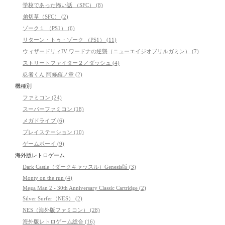
学校であった怖い話 （SFC） (8)
弟切草（SFC） (2)
ゾーク１ （PS1） (6)
リターン・トゥ・ゾーク （PS1） (11)
ウィザードリィIV ワードナの逆襲（ニューエイジオブリルガミン） (7)
ストリートファイター２／ダッシュ (4)
忍者くん 阿修羅ノ章 (2)
機種別
ファミコン (24)
スーパーファミコン (18)
メガドライブ (6)
プレイステーション (10)
ゲームボーイ (9)
海外版レトロゲーム
Dark Castle（ダークキャッスル）Genesis版 (3)
Monty on the run (4)
Mega Man 2 - 30th Anniversary Classic Cartridge (2)
Silver Surfer（NES） (2)
NES（海外版ファミコン） (28)
海外版レトロゲーム総合 (16)