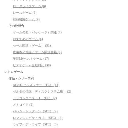
ローグライクゲーム (8)
レースゲーム (6)
対戦格闘ゲーム (4)
その他総合
ゲームの箱（パッケージ）関連 (7)
おすすめのゲーム (6)
セール関連（ゲーム） (51)
攻略本／雑誌／ゲーム関連書籍 (6)
年間Myベストゲーム (17)
ビデオゲーム全般雑記 (30)
レトロゲーム
作品・シリーズ別
AD&D ヒルズファー （FC） (14)
ゼルダの伝説（ディスクシステム版） (2)
ドラゴンクエスト１ （FC） (2)
メトロイド (2)
バハムートラグーン（SFC） (2)
ロマンシングサ・ガ ３ （SFC） (6)
ライブ・ア・ライブ（SFC） (3)