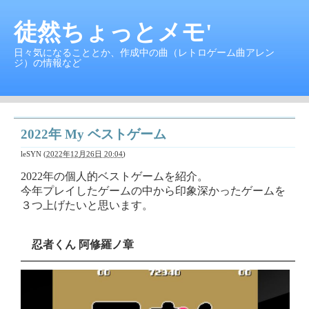
徒然ちょっとメモ'
日々気になることとか、作成中の曲（レトロゲーム曲アレン
ジ）の情報など
2022年 My ベストゲーム
leSYN
(
2022年12月26日 20:04
)
2022年の個人的ベストゲームを紹介。
今年プレイしたゲームの中から印象深かったゲームを
３つ上げたいと思います。
忍者くん 阿修羅ノ章