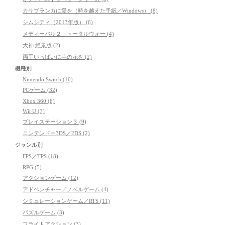
カサブランカに愛を（時を越えた手紙／Windows） (8)
シムシティ（2013年版） (6)
メディーバル２：トータルウォー (4)
大神 絶景版 (2)
両手いっぱいに芋の花を (2)
機種別
Nintendo Switch (10)
PCゲーム (32)
Xbox 360 (6)
Wii U (7)
プレイステーション３ (9)
ニンテンドー3DS／2DS (2)
ジャンル別
FPS／TPS (18)
RPG (5)
アクションゲーム (12)
アドベンチャー／ノベルゲーム (4)
シミュレーションゲーム／RTS (11)
パズルゲーム (3)
フライトアクション (3)