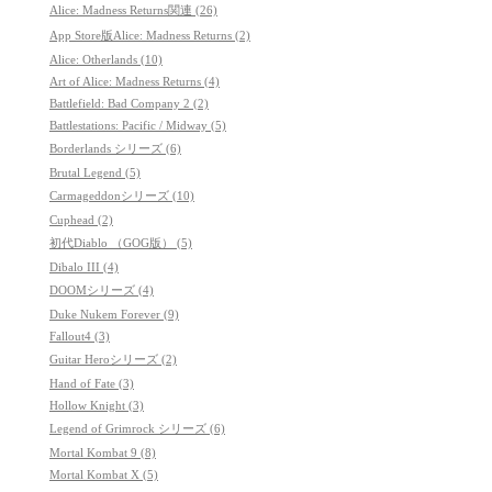
Alice: Madness Returns関連 (26)
App Store版Alice: Madness Returns (2)
Alice: Otherlands (10)
Art of Alice: Madness Returns (4)
Battlefield: Bad Company 2 (2)
Battlestations: Pacific / Midway (5)
Borderlands シリーズ (6)
Brutal Legend (5)
Carmageddonシリーズ (10)
Cuphead (2)
初代Diablo （GOG版） (5)
Dibalo III (4)
DOOMシリーズ (4)
Duke Nukem Forever (9)
Fallout4 (3)
Guitar Heroシリーズ (2)
Hand of Fate (3)
Hollow Knight (3)
Legend of Grimrock シリーズ (6)
Mortal Kombat 9 (8)
Mortal Kombat X (5)