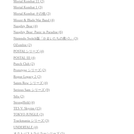
Mortal Kombat 11 (2)
Mortal Kombat 1 (3)
Mortal Kombat その他 (3)
Mount & Blade:War Band (4)
Naughty Bear (4)
Naughty Bear: Panic in Paradise (6)
Nintendo Switch版「かまいたちの夜×3」 (3)
OZombie (2)
POSTALシリーズ (4)
POSTAL III (4)
Punch Club (2)
Prototype シリーズ (2)
Rogue Legacy 2 (2)
Saints Row シリーズ (4)
Serious Sam シリーズ (9)
Sifu (2)
StrongHold (4)
TES V: Skyrim (15)
TOKYO JUNGLE (3)
Trackmania シリーズ (3)
UNDERTALE (4)
オクトパストラベラーシリーズ (5)