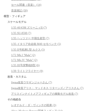
セール関連（音楽） (14)
音楽雑記 (30)
模型・フィギュア
スケールモデル
1/35 40/43M ズリーニィII (7)
1/35 SU-85M (7)
1/35 ヘッツァー 中期生産型 (7)
1/35 イタリア自走砲 M40 セモベンテ (5)
1/35 II号戦車L型 ルクス (5)
1/72 Mk.I "Male" (2)
1/72 Mk.IV "Male" (2)
1/35 III号突撃砲B型 (6)
1/39 ライトフライヤー (9)
改造・カスタム
figma改造ウサギンジャーさん (7)
figma改造アリス： マッドネス リターンズ／アリスさん (7)
アリスインナイトメアフィギュアの稼動モデル改造 (7)
その他総合
レオナルド・ダ・ヴィンチの戦車 (3)
Alice: Madness Returns関連フィギュア (14)