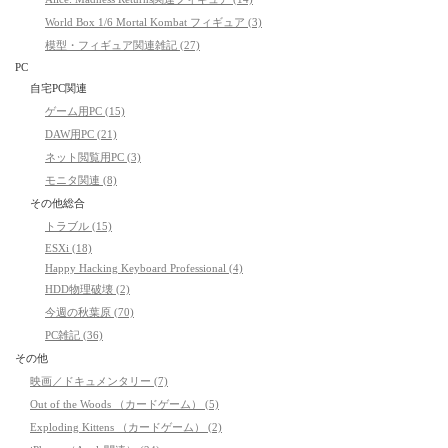
World Box 1/6 Mortal Kombat フィギュア (3)
模型・フィギュア関連雑記 (27)
PC
自宅PC関連
ゲーム用PC (15)
DAW用PC (21)
ネット閲覧用PC (3)
モニタ関連 (8)
その他総合
トラブル (15)
ESXi (18)
Happy Hacking Keyboard Professional (4)
HDD物理破壊 (2)
今週の秋葉原 (70)
PC雑記 (36)
その他
映画／ドキュメンタリー (7)
Out of the Woods （カードゲーム） (5)
Exploding Kittens （カードゲーム） (2)