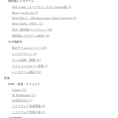
海外版レトロゲーム
Dark Castle（ダークキャッスル）Genesis版 (3)
Monty on the run (4)
Mega Man 2 - 30th Anniversary Classic Cartridge (2)
Silver Surfer（NES） (2)
NES（海外版ファミコン） (28)
海外版レトロゲーム総合 (16)
その他総合
私のゲームヒストリー (29)
レトロブライト (2)
ゲーム収納・整備 (31)
ファミコンカセット収集 (7)
レトロゲーム雑記 (32)
音楽
DAW・音源・エフェクト
Cubase (25)
IK Multimedia (15)
KOMPLETE (7)
ソフトウェア音源関連 (8)
ソフトウェア音源の箱 (3)
その他総合