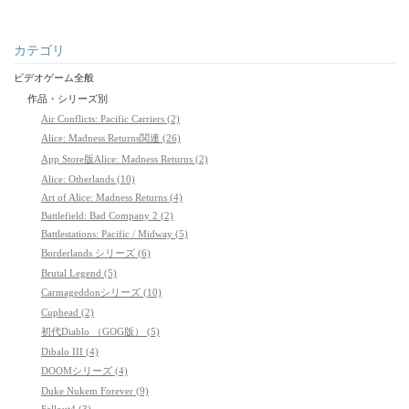
カテゴリ
ビデオゲーム全般
作品・シリーズ別
Air Conflicts: Pacific Carriers (2)
Alice: Madness Returns関連 (26)
App Store版Alice: Madness Returns (2)
Alice: Otherlands (10)
Art of Alice: Madness Returns (4)
Battlefield: Bad Company 2 (2)
Battlestations: Pacific / Midway (5)
Borderlands シリーズ (6)
Brutal Legend (5)
Carmageddonシリーズ (10)
Cuphead (2)
初代Diablo （GOG版） (5)
Dibalo III (4)
DOOMシリーズ (4)
Duke Nukem Forever (9)
Fallout4 (3)