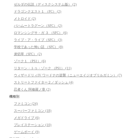
ゼルダの伝説（ディスクシステム版） (2)
ドラゴンクエスト１ （FC） (2)
メトロイド (2)
バハムートラグーン（SFC） (2)
ロマンシングサ・ガ ３ （SFC） (6)
ライブ・ア・ライブ（SFC） (3)
学校であった怖い話 （SFC） (8)
弟切草（SFC） (2)
ゾーク１ （PS1） (6)
リターン・トゥ・ゾーク （PS1） (11)
ウィザードリィIV ワードナの逆襲（ニューエイジオブリルガミン） (7)
ストリートファイター２／ダッシュ (4)
忍者くん 阿修羅ノ章 (2)
機種別
ファミコン (24)
スーパーファミコン (18)
メガドライブ (6)
プレイステーション (10)
ゲームボーイ (9)