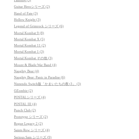
Guitar Heroシリーズ (2)
Hand of Fate (3)
Hollow Knight (3)
Legend of Grimrock シリーズ (6)
Mortal Kombat 9 (8)
Mortal Kombat X (5)
Mortal Kombat 11 (2)
Mortal Kombat 1 (3)
Mortal Kombat その他 (3)
Mount & Blade:War Band (4)
Naughty Bear (4)
Naughty Bear: Panic in Paradise (6)
Nintendo Switch版「かまいたちの夜×3」 (3)
OZombie (2)
POSTALシリーズ (4)
POSTAL III (4)
Punch Club (2)
Prototype シリーズ (2)
Rogue Legacy 2 (2)
Saints Row シリーズ (4)
Serious Sam シリーズ (9)