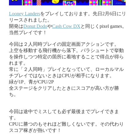
Looney Landers
をプレイしております。先日2月6日にリ
リースされました。
開発は
Donut Dodo
や
Cash Cow DX
と同じくpixel games。
当然プレイです！
今回は２人同時プレイの固定画面アクションです。
上空を移動する飛行機から落下。パラシュートで挙動
を操作しつつ特定の箇所に着地することで得点が得ら
れます。
常に「２人同時」プレイとなっていて、ローカルマル
チプレイではないときはCPUが相手になります。
緑が1P、青がCPU/2P
全ステージをクリアしたときにスコアが高い方が勝
ち。
今回は途中でミスしても必ず最後までプレイできま
す。
CPUに勝つのもそれほど難しくないです。その代わり
スコア稼ぎが熱いです！