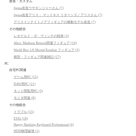
改造・カスタム
figma改造ウサギンジャーさん (7)
figma改造アリス： マッドネス リターンズ／アリスさん (7)
アリスインナイトメアフィギュアの稼動モデル改造 (7)
その他総合
レオナルド・ダ・ヴィンチの戦車 (3)
Alice: Madness Returns関連フィギュア (14)
World Box 1/6 Mortal Kombat フィギュア (3)
模型・フィギュア関連雑記 (27)
PC
自宅PC関連
ゲーム用PC (15)
DAW用PC (21)
ネット閲覧用PC (3)
モニタ関連 (8)
その他総合
トラブル (15)
ESXi (18)
Happy Hacking Keyboard Professional (4)
HDD物理破壊 (2)