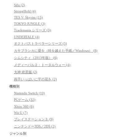
Sifu (2)
StrongHold (4)
TES V: Skyrim (15)
TOKYO JUNGLE (3)
Trackmania シリーズ (3)
UNDERTALE (4)
オクトパストラベラーシリーズ (5)
カサブランカに愛を（時を越えた手紙／Windows） (8)
シムシティ（2013年版） (6)
メディーバル２：トータルウォー (4)
大神 絶景版 (2)
両手いっぱいに芋の花を (2)
機種別
Nintendo Switch (10)
PCゲーム (32)
Xbox 360 (6)
Wii U (7)
プレイステーション３ (9)
ニンテンドー3DS／2DS (2)
ジャンル別