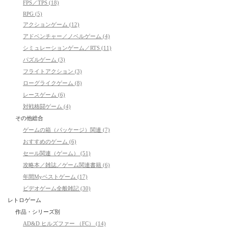
FPS／TPS (18)
RPG (5)
アクションゲーム (12)
アドベンチャー／ノベルゲーム (4)
シミュレーションゲーム／RTS (11)
パズルゲーム (3)
フライトアクション (3)
ローグライクゲーム (8)
レースゲーム (6)
対戦格闘ゲーム (4)
その他総合
ゲームの箱（パッケージ）関連 (7)
おすすめのゲーム (6)
セール関連（ゲーム） (51)
攻略本／雑誌／ゲーム関連書籍 (6)
年間Myベストゲーム (17)
ビデオゲーム全般雑記 (30)
レトロゲーム
作品・シリーズ別
AD&D ヒルズファー （FC） (14)