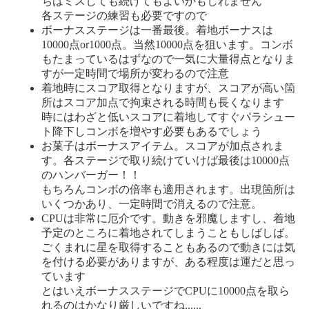
ちはミスしても続けてもよいかもしれません
各ステージの練習も必要ですので
ボーナスステージは一番最後。着地ボーナスは
10000点or1000点。当然10000点を狙います。コンボ
もたまっているはずなので一気に大量得点となりま
すが一定時間で場所が変わるので注意
着地時にスコア取得となりますが、スコアが高い箇
所はスコア加点で拘束される時間も長くなります
時にはわざと低いスコアに着地してすぐパラシュー
ト降下しコンボを増やす必要もあるでしょう
お菓子はボーナスアイテム。スコアが加点されま
す。各ステージで取り続けていけば最後は10000点
のハンバーガー！！
もちろんコンボの倍率も適用されます。出現箇所は
いくつかあり、一定時間で消えるので注意。
CPUは非常に厄介です。動きを邪魔しますし、着地
予定のところに着地されてしまうこともしばしば。
ごくまれに星を取得することもあるので動きには気
を付ける必要がありますが、ある程度は運だと思っ
ています
とはいえボーナスステージでCPUに10000点を取ら
れるのはかなり厳しいですね......