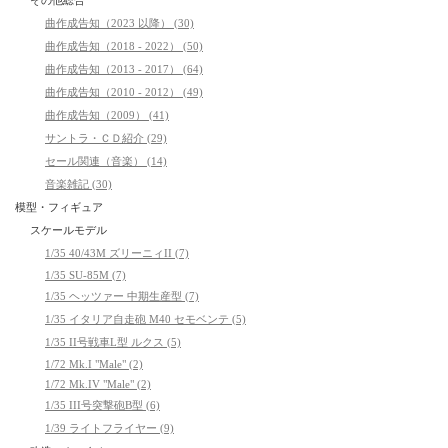
曲作成告知（2023 以降） (30)
曲作成告知（2018 - 2022） (50)
曲作成告知（2013 - 2017） (64)
曲作成告知（2010 - 2012） (49)
曲作成告知（2009） (41)
サントラ・ＣＤ紹介 (29)
セール関連（音楽） (14)
音楽雑記 (30)
模型・フィギュア
スケールモデル
1/35 40/43M ズリーニィII (7)
1/35 SU-85M (7)
1/35 ヘッツァー 中期生産型 (7)
1/35 イタリア自走砲 M40 セモベンテ (5)
1/35 II号戦車L型 ルクス (5)
1/72 Mk.I "Male" (2)
1/72 Mk.IV "Male" (2)
1/35 III号突撃砲B型 (6)
1/39 ライトフライヤー (9)