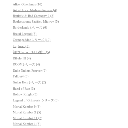
Alice: Otherlands (10)
Art of Alice: Madness Returns (4)
Battlefield: Bad Company 2 (2)
Battlestations: Pacific / Midway (5)
Borderlands シリーズ (6)
Brutal Legend (5)
Carmageddonシリーズ (10)
Cuphead (2)
初代Diablo （GOG版） (5)
Dibalo III (4)
DOOMシリーズ (4)
Duke Nukem Forever (9)
Fallout4 (3)
Guitar Heroシリーズ (2)
Hand of Fate (3)
Hollow Knight (3)
Legend of Grimrock シリーズ (6)
Mortal Kombat 9 (8)
Mortal Kombat X (5)
Mortal Kombat 11 (2)
Mortal Kombat 1 (3)