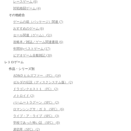
レースゲーム (6)
対戦格闘ゲーム (4)
その他総合
ゲームの箱（パッケージ）関連 (7)
おすすめのゲーム (6)
セール関連（ゲーム） (51)
攻略本／雑誌／ゲーム関連書籍 (6)
年間Myベストゲーム (17)
ビデオゲーム全般雑記 (30)
レトロゲーム
作品・シリーズ別
AD&D ヒルズファー （FC） (14)
ゼルダの伝説（ディスクシステム版） (2)
ドラゴンクエスト１ （FC） (2)
メトロイド (2)
バハムートラグーン（SFC） (2)
ロマンシングサ・ガ ３ （SFC） (6)
ライブ・ア・ライブ（SFC） (3)
学校であった怖い話 （SFC） (8)
弟切草（SFC） (2)