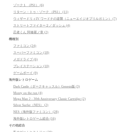
ゾーク１ （PS1） (6)
リターン・トゥ・ゾーク （PS1） (11)
ウィザードリィIV ワードナの逆襲（ニューエイジオブリルガミン） (7)
ストリートファイター２／ダッシュ (4)
忍者くん 阿修羅ノ章 (2)
機種別
ファミコン (24)
スーパーファミコン (18)
メガドライブ (6)
プレイステーション (10)
ゲームボーイ (9)
海外版レトロゲーム
Dark Castle（ダークキャッスル）Genesis版 (3)
Monty on the run (4)
Mega Man 2 - 30th Anniversary Classic Cartridge (2)
Silver Surfer（NES） (2)
NES（海外版ファミコン） (28)
海外版レトロゲーム総合 (16)
その他総合
私のゲームヒストリー (29)