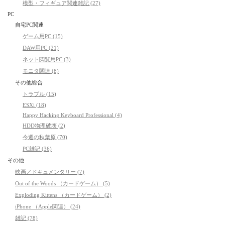
模型・フィギュア関連雑記 (27)
PC
自宅PC関連
ゲーム用PC (15)
DAW用PC (21)
ネット閲覧用PC (3)
モニタ関連 (8)
その他総合
トラブル (15)
ESXi (18)
Happy Hacking Keyboard Professional (4)
HDD物理破壊 (2)
今週の秋葉原 (70)
PC雑記 (36)
その他
映画／ドキュメンタリー (7)
Out of the Woods （カードゲーム） (5)
Exploding Kittens （カードゲーム） (2)
iPhone （Apple関連） (24)
雑記 (78)