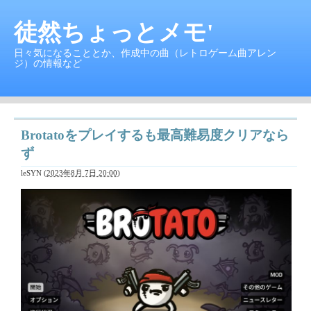
徒然ちょっとメモ'
日々気になることとか、作成中の曲（レトロゲーム曲アレン
ジ）の情報など
Brotatoをプレイするも最高難易度クリアなら
ず
leSYN
(
2023年8月 7日 20:00
)