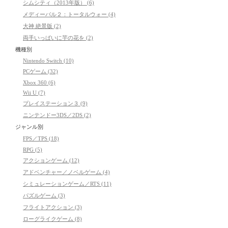
シムシティ（2013年版） (6)
メディーバル２：トータルウォー (4)
大神 絶景版 (2)
両手いっぱいに芋の花を (2)
機種別
Nintendo Switch (10)
PCゲーム (32)
Xbox 360 (6)
Wii U (7)
プレイステーション３ (9)
ニンテンドー3DS／2DS (2)
ジャンル別
FPS／TPS (18)
RPG (5)
アクションゲーム (12)
アドベンチャー／ノベルゲーム (4)
シミュレーションゲーム／RTS (11)
パズルゲーム (3)
フライトアクション (3)
ローグライクゲーム (8)