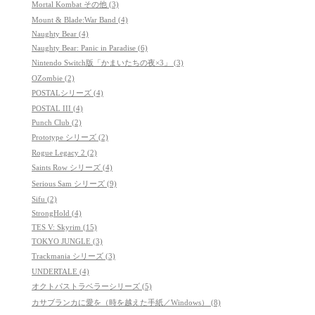
Mortal Kombat その他 (3)
Mount & Blade:War Band (4)
Naughty Bear (4)
Naughty Bear: Panic in Paradise (6)
Nintendo Switch版「かまいたちの夜×3」 (3)
OZombie (2)
POSTALシリーズ (4)
POSTAL III (4)
Punch Club (2)
Prototype シリーズ (2)
Rogue Legacy 2 (2)
Saints Row シリーズ (4)
Serious Sam シリーズ (9)
Sifu (2)
StrongHold (4)
TES V: Skyrim (15)
TOKYO JUNGLE (3)
Trackmania シリーズ (3)
UNDERTALE (4)
オクトパストラベラーシリーズ (5)
カサブランカに愛を（時を越えた手紙／Windows） (8)