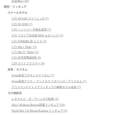
音楽雑記 (30)
模型・フィギュア
スケールモデル
1/35 40/43M ズリーニィII (7)
1/35 SU-85M (7)
1/35 ヘッツァー 中期生産型 (7)
1/35 イタリア自走砲 M40 セモベンテ (5)
1/35 II号戦車L型 ルクス (5)
1/72 Mk.I "Male" (2)
1/72 Mk.IV "Male" (2)
1/35 III号突撃砲B型 (6)
1/39 ライトフライヤー (9)
改造・カスタム
figma改造ウサギンジャーさん (7)
figma改造アリス： マッドネス リターンズ／アリスさん (7)
アリスインナイトメアフィギュアの稼動モデル改造 (7)
その他総合
レオナルド・ダ・ヴィンチの戦車 (3)
Alice: Madness Returns関連フィギュア (14)
World Box 1/6 Mortal Kombat フィギュア (3)