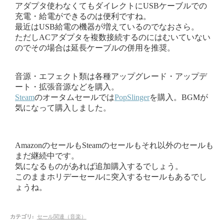
アダプタ使わなくてもダイレクトにUSBケーブルでの
充電・給電ができるのは便利ですね。
最近はUSB給電の機器が増えているのでなおさら。
ただしACアダプタを複数接続するのにはむいていない
のでその場合は延長ケーブルの併用を推奨。
音源・エフェクト類は各種アップグレード・アップデ
ート・拡張音源などを購入。
Steam
のオータムセールでは
PopSlinger
を購入。BGMが
気になって購入しました。
AmazonのセールもSteamのセールもそれ以外のセールも
まだ継続中です。
気になるものがあれば追加購入するでしょう。
このままホリデーセールに突入するセールもあるでし
ょうね。
カテゴリ
:
セール関連（音楽）