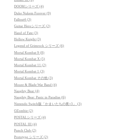
DOOMシリーズ (4)
Duke Nukem Forever (9)
Fallout4 (3)
Guitar Heroシリーズ (2)
Hand of Fate (3)
Hollow Knight (3)
Legend of Grimrock シリーズ (6)
Mortal Kombat 9 (8)
Mortal Kombat X (5)
Mortal Kombat 11 (2)
Mortal Kombat 1 (3)
Mortal Kombat その他 (3)
Mount & Blade:War Band (4)
Naughty Bear (4)
Naughty Bear: Panic in Paradise (6)
Nintendo Switch版「かまいたちの夜×3」 (3)
OZombie (2)
POSTALシリーズ (4)
POSTAL III (4)
Punch Club (2)
Prototype シリーズ (2)