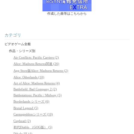
作成した曲等はこちらから
カテゴリ
ビデオゲーム全般
作品・シリーズ別
Air Conflicts: Pacific Carriers (2)
Alice: Madness Returns関連 (26)
App Store版Alice: Madness Returns (2)
Alice: Otherlands (10)
Art of Alice: Madness Returns (4)
Battlefield: Bad Company 2 (2)
Battlestations: Pacific / Midway (5)
Borderlands シリーズ (6)
Brutal Legend (5)
Carmageddonシリーズ (10)
Cuphead (2)
初代Diablo （GOG版） (5)
Dibalo III (4)