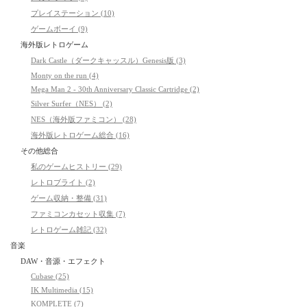
プレイステーション (10)
ゲームボーイ (9)
海外版レトロゲーム
Dark Castle（ダークキャッスル）Genesis版 (3)
Monty on the run (4)
Mega Man 2 - 30th Anniversary Classic Cartridge (2)
Silver Surfer（NES） (2)
NES（海外版ファミコン） (28)
海外版レトロゲーム総合 (16)
その他総合
私のゲームヒストリー (29)
レトロブライト (2)
ゲーム収納・整備 (31)
ファミコンカセット収集 (7)
レトロゲーム雑記 (32)
音楽
DAW・音源・エフェクト
Cubase (25)
IK Multimedia (15)
KOMPLETE (7)