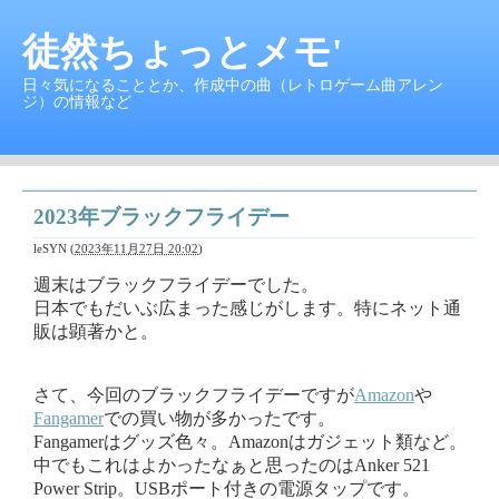
徒然ちょっとメモ'
日々気になることとか、作成中の曲（レトロゲーム曲アレン
ジ）の情報など
2023年ブラックフライデー
leSYN
(
2023年11月27日 20:02
)
週末はブラックフライデーでした。
日本でもだいぶ広まった感じがします。特にネット通
販は顕著かと。
さて、今回のブラックフライデーですが
Amazon
や
Fangamer
での買い物が多かったです。
Fangamerはグッズ色々。Amazonはガジェット類など。
中でもこれはよかったなぁと思ったのはAnker 521
Power Strip。USBポート付きの電源タップです。