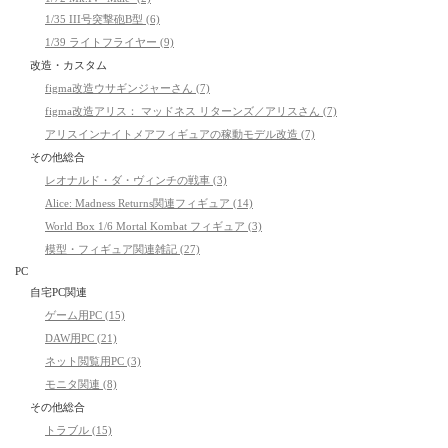
1/35 III号突撃砲B型 (6)
1/39 ライトフライヤー (9)
改造・カスタム
figma改造ウサギンジャーさん (7)
figma改造アリス： マッドネス リターンズ／アリスさん (7)
アリスインナイトメアフィギュアの稼動モデル改造 (7)
その他総合
レオナルド・ダ・ヴィンチの戦車 (3)
Alice: Madness Returns関連フィギュア (14)
World Box 1/6 Mortal Kombat フィギュア (3)
模型・フィギュア関連雑記 (27)
PC
自宅PC関連
ゲーム用PC (15)
DAW用PC (21)
ネット閲覧用PC (3)
モニタ関連 (8)
その他総合
トラブル (15)