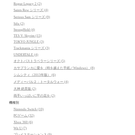
Rogue Legacy 2 (2)
Saints Row シリーズ (4)
Serious Sam シリーズ (9)
Sifu (2)
StrongHold (4)
TES V: Skyrim (15)
TOKYO JUNGLE (3)
Trackmania シリーズ (3)
UNDERTALE (4)
オクトパストラベラーシリーズ (5)
カサブランカに愛を（時を越えた手紙／Windows） (8)
シムシティ（2013年版） (6)
メディーバル２：トータルウォー (4)
大神 絶景版 (2)
両手いっぱいに芋の花を (2)
機種別
Nintendo Switch (10)
PCゲーム (32)
Xbox 360 (6)
Wii U (7)
プレイステーション３ (9)