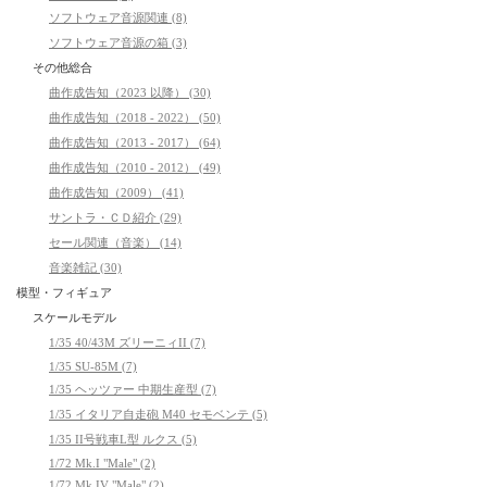
ソフトウェア音源関連 (8)
ソフトウェア音源の箱 (3)
その他総合
曲作成告知（2023 以降） (30)
曲作成告知（2018 - 2022） (50)
曲作成告知（2013 - 2017） (64)
曲作成告知（2010 - 2012） (49)
曲作成告知（2009） (41)
サントラ・ＣＤ紹介 (29)
セール関連（音楽） (14)
音楽雑記 (30)
模型・フィギュア
スケールモデル
1/35 40/43M ズリーニィII (7)
1/35 SU-85M (7)
1/35 ヘッツァー 中期生産型 (7)
1/35 イタリア自走砲 M40 セモベンテ (5)
1/35 II号戦車L型 ルクス (5)
1/72 Mk.I "Male" (2)
1/72 Mk.IV "Male" (2)