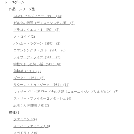
レトロゲーム
作品・シリーズ別
AD&D ヒルズファー （FC） (14)
ゼルダの伝説（ディスクシステム版） (2)
ドラゴンクエスト１ （FC） (2)
メトロイド (2)
バハムートラグーン（SFC） (2)
ロマンシングサ・ガ ３ （SFC） (6)
ライブ・ア・ライブ（SFC） (3)
学校であった怖い話 （SFC） (8)
弟切草（SFC） (2)
ゾーク１ （PS1） (6)
リターン・トゥ・ゾーク （PS1） (11)
ウィザードリィIV ワードナの逆襲（ニューエイジオブリルガミン） (7)
ストリートファイター２／ダッシュ (4)
忍者くん 阿修羅ノ章 (2)
機種別
ファミコン (24)
スーパーファミコン (18)
メガドライブ (6)