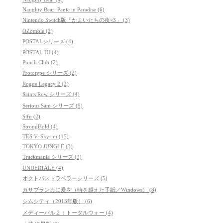
Naughty Bear: Panic in Paradise (6)
Nintendo Switch版「かまいたちの夜×3」 (3)
OZombie (2)
POSTALシリーズ (4)
POSTAL III (4)
Punch Club (2)
Prototype シリーズ (2)
Rogue Legacy 2 (2)
Saints Row シリーズ (4)
Serious Sam シリーズ (9)
Sifu (2)
StrongHold (4)
TES V: Skyrim (15)
TOKYO JUNGLE (3)
Trackmania シリーズ (3)
UNDERTALE (4)
オクトパストラベラーシリーズ (5)
カサブランカに愛を（時を越えた手紙／Windows） (8)
シムシティ（2013年版） (6)
メディーバル２：トータルウォー (4)