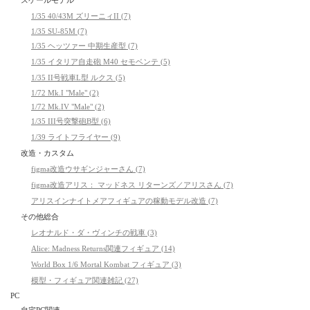
スケールモデル
1/35 40/43M ズリーニィII (7)
1/35 SU-85M (7)
1/35 ヘッツァー 中期生産型 (7)
1/35 イタリア自走砲 M40 セモベンテ (5)
1/35 II号戦車L型 ルクス (5)
1/72 Mk.I "Male" (2)
1/72 Mk.IV "Male" (2)
1/35 III号突撃砲B型 (6)
1/39 ライトフライヤー (9)
改造・カスタム
figma改造ウサギンジャーさん (7)
figma改造アリス： マッドネス リターンズ／アリスさん (7)
アリスインナイトメアフィギュアの稼動モデル改造 (7)
その他総合
レオナルド・ダ・ヴィンチの戦車 (3)
Alice: Madness Returns関連フィギュア (14)
World Box 1/6 Mortal Kombat フィギュア (3)
模型・フィギュア関連雑記 (27)
PC