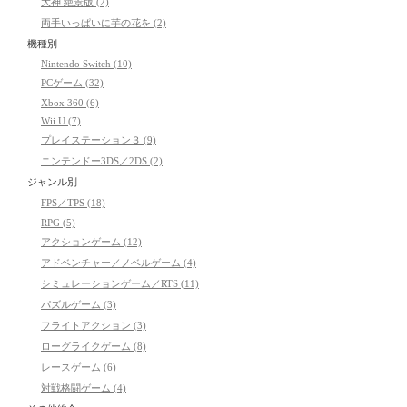
大神 絶景版 (2)
両手いっぱいに芋の花を (2)
機種別
Nintendo Switch (10)
PCゲーム (32)
Xbox 360 (6)
Wii U (7)
プレイステーション３ (9)
ニンテンドー3DS／2DS (2)
ジャンル別
FPS／TPS (18)
RPG (5)
アクションゲーム (12)
アドベンチャー／ノベルゲーム (4)
シミュレーションゲーム／RTS (11)
パズルゲーム (3)
フライトアクション (3)
ローグライクゲーム (8)
レースゲーム (6)
対戦格闘ゲーム (4)