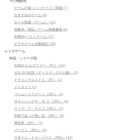
その他総合
ゲームの箱（パッケージ）関連 (7)
おすすめのゲーム (6)
セール関連（ゲーム） (51)
攻略本／雑誌／ゲーム関連書籍 (6)
年間Myベストゲーム (17)
ビデオゲーム全般雑記 (30)
レトロゲーム
作品・シリーズ別
AD&D ヒルズファー （FC） (14)
ゼルダの伝説（ディスクシステム版） (2)
ドラゴンクエスト１ （FC） (2)
メトロイド (2)
バハムートラグーン（SFC） (2)
ロマンシングサ・ガ ３ （SFC） (6)
ライブ・ア・ライブ（SFC） (3)
学校であった怖い話 （SFC） (8)
弟切草（SFC） (2)
ゾーク１ （PS1） (6)
リターン・トゥ・ゾーク （PS1） (11)