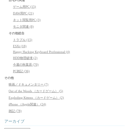
自宅PC関連
ゲーム用PC (15)
DAW用PC (21)
ネット閲覧用PC (3)
モニタ関連 (8)
その他総合
トラブル (15)
ESXi (18)
Happy Hacking Keyboard Professional (4)
HDD物理破壊 (2)
今週の秋葉原 (70)
PC雑記 (36)
その他
映画／ドキュメンタリー (7)
Out of the Woods （カードゲーム） (5)
Exploding Kittens （カードゲーム） (2)
iPhone （Apple関連） (24)
雑記 (78)
アーカイブ