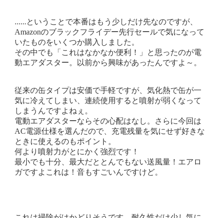
......ということで本番はもう少しだけ先なのですが、
Amazonのブラックフライデー先行セールで気になって
いたものをいくつか購入しました。
その中でも「これはなかなか便利！」と思ったのが電
動エアダスター。以前から興味があったんですよ～。
従来の缶タイプは安価で手軽ですが、気化熱で缶が一
気に冷えてしまい、連続使用すると噴射が弱くなって
しまうんですよねぇ。
電動エアダスターならその心配はなし。さらに今回は
AC電源仕様を選んだので、充電残量を気にせず好きな
ときに使えるのもポイント。
何より噴射力がとにかく強烈です！
最小でも十分、最大だととんでもない送風量！エアロ
ガですよこれは！音もすごいんですけど。
これは掃除がはかどりそうです。耐久性だけ少し気に