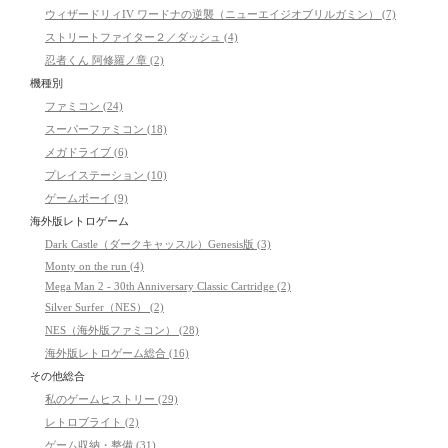
ウィザードリィIV ワードナの逆襲（ニューエイジオブリルガミン） (7)
ストリートファイター２／ダッシュ (4)
忍者くん 阿修羅ノ章 (2)
機種別
ファミコン (24)
スーパーファミコン (18)
メガドライブ (6)
プレイステーション (10)
ゲームボーイ (9)
海外版レトロゲーム
Dark Castle（ダークキャッスル）Genesis版 (3)
Monty on the run (4)
Mega Man 2 - 30th Anniversary Classic Cartridge (2)
Silver Surfer（NES） (2)
NES（海外版ファミコン） (28)
海外版レトロゲーム総合 (16)
その他総合
私のゲームヒストリー (29)
レトロブライト (2)
ゲーム収納・整備 (31)