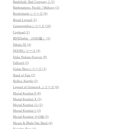
Battlefield: Bad Company 2 (2)
Battlestations: Pacific / Midway (5)
Borderlands シリーズ (6)
Brutal Legend (5)
Carmageddonシリーズ (10)
Cuphead (2)
初代Diablo （GOG版） (5)
Dibalo III (4)
DOOMシリーズ (4)
Duke Nukem Forever (9)
Fallout4 (3)
Guitar Heroシリーズ (2)
Hand of Fate (3)
Hollow Knight (3)
Legend of Grimrock シリーズ (6)
Mortal Kombat 9 (8)
Mortal Kombat X (5)
Mortal Kombat 11 (2)
Mortal Kombat 1 (3)
Mortal Kombat その他 (3)
Mount & Blade:War Band (4)
Naughty Bear (4)