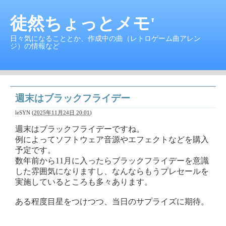
徒然ちょっとメモ'
日々気になることとか、作成中の曲（レトロゲーム曲アレン
ジ）の情報など
週末はブラックフライデー
leSYN
(
2025年11月24日 20:01
)
週末はブラックフライデーですね。
例によってソフトウェア音源やエフェクトなどを購入
予定です。
数年前から11月に入ったらブラックフライデーを意識
した雰囲気になりますし、なんならもうプレセールを
実施しているところも多々あります。
ある程度目星をつけつつ、当日のサプライズに期待。