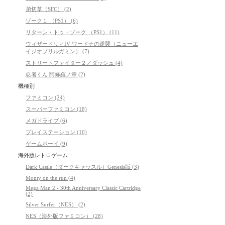
弟切草（SFC） (2)
ゾーク１ （PS1） (6)
リターン・トゥ・ゾーク （PS1） (11)
ウィザードリィIV ワードナの逆襲（ニューエ
イジオブリルガミン） (7)
ストリートファイター２／ダッシュ (4)
忍者くん 阿修羅ノ章 (2)
機種別
ファミコン (24)
スーパーファミコン (18)
メガドライブ (6)
プレイステーション (10)
ゲームボーイ (9)
海外版レトロゲーム
Dark Castle（ダークキャッスル）Genesis版 (3)
Monty on the run (4)
Mega Man 2 - 30th Anniversary Classic Cartridge
(2)
Silver Surfer（NES） (2)
NES（海外版ファミコン） (28)