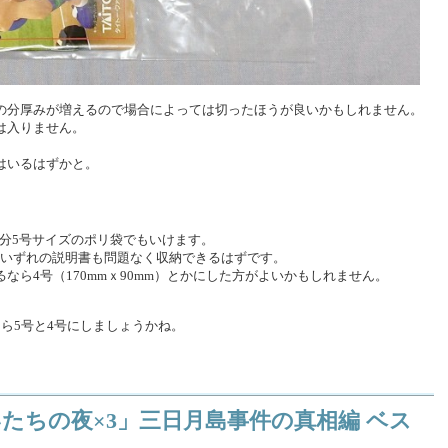
の分厚みが増えるので場合によっては切ったほうが良いかもしれません。
は入りません。
はいるはずかと。
、多分5号サイズのポリ袋でもいけます。
けならいずれの説明書も問題なく収納できるはずです。
なら4号（170mmｘ90mm）とかにした方がよいかもしれません。
ら5号と4号にしましょうかね。
版「かまいたちの夜×3」三日月島事件の真相編 ベス