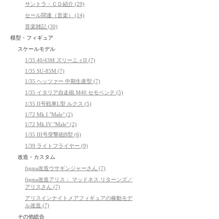
サントラ・ＣＤ紹介 (29)
セール関連（音楽） (14)
音楽雑記 (30)
模型・フィギュア
スケールモデル
1/35 40/43M ズリーニィII (7)
1/35 SU-85M (7)
1/35 ヘッツァー 中期生産型 (7)
1/35 イタリア自走砲 M40 セモベンテ (5)
1/35 II号戦車L型 ルクス (5)
1/72 Mk.I "Male" (2)
1/72 Mk.IV "Male" (2)
1/35 III号突撃砲B型 (6)
1/39 ライトフライヤー (9)
改造・カスタム
figma改造ウサギンジャーさん (7)
figma改造アリス： マッドネス リターンズ／
アリスさん (7)
アリスインナイトメアフィギュアの稼動モデ
ル改造 (7)
その他総合