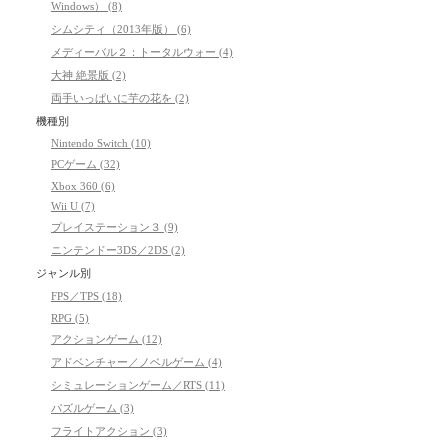
Windows） (8)
シムシティ（2013年版） (6)
メディーバル２：トータルウォー (4)
大神 絶景版 (2)
両手いっぱいに芋の花を (2)
機種別
Nintendo Switch (10)
PCゲーム (32)
Xbox 360 (6)
Wii U (7)
プレイステーション３ (9)
ニンテンドー3DS／2DS (2)
ジャンル別
FPS／TPS (18)
RPG (5)
アクションゲーム (12)
アドベンチャー／ノベルゲーム (4)
シミュレーションゲーム／RTS (11)
パズルゲーム (3)
フライトアクション (3)