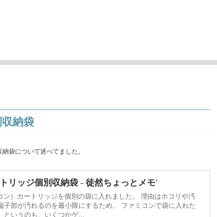
'
ロゲーム曲アレンジ）の情報など
別収納袋
収納袋について述べてました。
トリッジ個別収納袋 - 徒然ちょっとメモ'
ミコン）カートリッジを個別の袋に入れました。 理由はホコリや汚
端子部が汚れるのを最小限にするため。 ファミコンで袋に入れた
というのも、いくつかゲ...