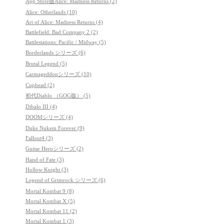
App Store版Alice: Madness Returns (2)
Alice: Otherlands (10)
Art of Alice: Madness Returns (4)
Battlefield: Bad Company 2 (2)
Battlestations: Pacific / Midway (5)
Borderlands シリーズ (6)
Brutal Legend (5)
Carmageddonシリーズ (10)
Cuphead (2)
初代Diablo （GOG版） (5)
Dibalo III (4)
DOOMシリーズ (4)
Duke Nukem Forever (9)
Fallout4 (3)
Guitar Heroシリーズ (2)
Hand of Fate (3)
Hollow Knight (3)
Legend of Grimrock シリーズ (6)
Mortal Kombat 9 (8)
Mortal Kombat X (5)
Mortal Kombat 11 (2)
Mortal Kombat 1 (3)