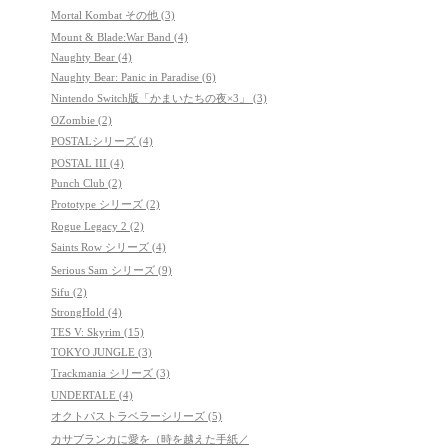
Mortal Kombat その他 (3)
Mount & Blade:War Band (4)
Naughty Bear (4)
Naughty Bear: Panic in Paradise (6)
Nintendo Switch版「かまいたちの夜×3」 (3)
OZombie (2)
POSTALシリーズ (4)
POSTAL III (4)
Punch Club (2)
Prototype シリーズ (2)
Rogue Legacy 2 (2)
Saints Row シリーズ (4)
Serious Sam シリーズ (9)
Sifu (2)
StrongHold (4)
TES V: Skyrim (15)
TOKYO JUNGLE (3)
Trackmania シリーズ (3)
UNDERTALE (4)
オクトパストラベラーシリーズ (5)
カサブランカに愛を（時を越えた手紙／