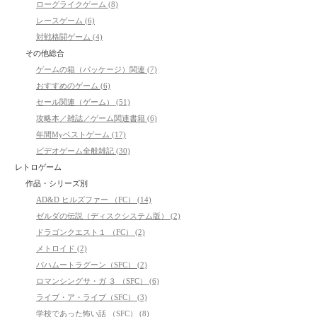
ローグライクゲーム (8)
レースゲーム (6)
対戦格闘ゲーム (4)
その他総合
ゲームの箱（パッケージ）関連 (7)
おすすめのゲーム (6)
セール関連（ゲーム） (51)
攻略本／雑誌／ゲーム関連書籍 (6)
年間Myベストゲーム (17)
ビデオゲーム全般雑記 (30)
レトロゲーム
作品・シリーズ別
AD&D ヒルズファー （FC） (14)
ゼルダの伝説（ディスクシステム版） (2)
ドラゴンクエスト１ （FC） (2)
メトロイド (2)
バハムートラグーン（SFC） (2)
ロマンシングサ・ガ ３ （SFC） (6)
ライブ・ア・ライブ（SFC） (3)
学校であった怖い話 （SFC） (8)