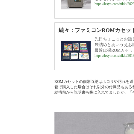
https://lesyn.com/nikki/202
続々：ファミコンROMカセット
先日ちょこっとお話
袋詰めとあいうえお
最近は裸ROMカセッ
https://lesyn.com/nikki/201
ROMカセットの個別収納はホコリや汚れを
箱で購入した場合はそれ以外の付属品もある
結構前から説明書も袋に入れてましたが、「