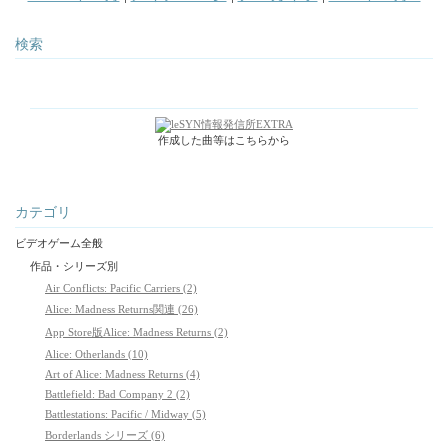
検索
作成した曲等はこちらから
カテゴリ
ビデオゲーム全般
作品・シリーズ別
Air Conflicts: Pacific Carriers (2)
Alice: Madness Returns関連 (26)
App Store版Alice: Madness Returns (2)
Alice: Otherlands (10)
Art of Alice: Madness Returns (4)
Battlefield: Bad Company 2 (2)
Battlestations: Pacific / Midway (5)
Borderlands シリーズ (6)