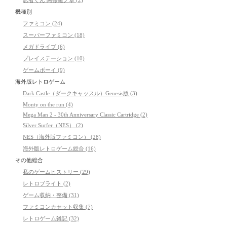
機種別
ファミコン (24)
スーパーファミコン (18)
メガドライブ (6)
プレイステーション (10)
ゲームボーイ (9)
海外版レトロゲーム
Dark Castle（ダークキャッスル）Genesis版 (3)
Monty on the run (4)
Mega Man 2 - 30th Anniversary Classic Cartridge (2)
Silver Surfer（NES） (2)
NES（海外版ファミコン） (28)
海外版レトロゲーム総合 (16)
その他総合
私のゲームヒストリー (29)
レトロブライト (2)
ゲーム収納・整備 (31)
ファミコンカセット収集 (7)
レトロゲーム雑記 (32)