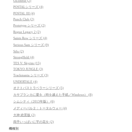
OZombie (2)
POSTALシリーズ (4)
POSTAL III (4)
Punch Club (2)
Prototype シリーズ (2)
Rogue Legacy 2 (2)
Saints Row シリーズ (4)
Serious Sam シリーズ (9)
Sifu (2)
StrongHold (4)
TES V: Skyrim (15)
TOKYO JUNGLE (3)
Trackmania シリーズ (3)
UNDERTALE (4)
オクトパストラベラーシリーズ (5)
カサブランカに愛を（時を越えた手紙／Windows） (8)
シムシティ（2013年版） (6)
メディーバル２：トータルウォー (4)
大神 絶景版 (2)
両手いっぱいに芋の花を (2)
機種別