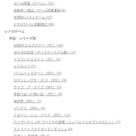
セール関連（ゲーム） (51)
攻略本／雑誌／ゲーム関連書籍 (6)
年間Myベストゲーム (17)
ビデオゲーム全般雑記 (30)
レトロゲーム
作品・シリーズ別
AD&D ヒルズファー （FC） (14)
ゼルダの伝説（ディスクシステム版） (2)
ドラゴンクエスト１ （FC） (2)
メトロイド (2)
バハムートラグーン（SFC） (2)
ロマンシングサ・ガ ３ （SFC） (6)
ライブ・ア・ライブ（SFC） (3)
学校であった怖い話 （SFC） (8)
弟切草（SFC） (2)
ゾーク１ （PS1） (6)
リターン・トゥ・ゾーク （PS1） (11)
ウィザードリィIV ワードナの逆襲（ニューエイジオブリルガミン） (7)
ストリートファイター２／ダッシュ (4)
忍者くん 阿修羅ノ章 (2)