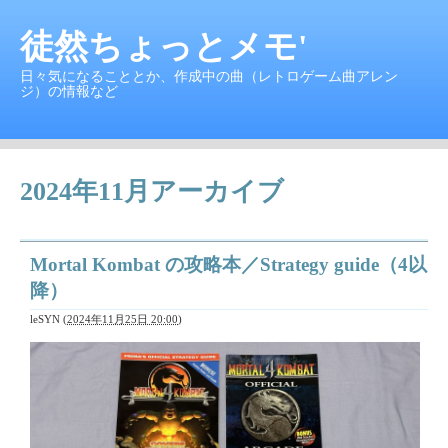
徒然ちょっとメモ'
日々気になることとか、作成中の曲（レトロゲーム曲アレン
ジ）の情報など
2024年11月アーカイブ
Mortal Kombat の攻略本／Strategy guide（4以
降）
leSYN
(
2024年11月25日 20:00
)