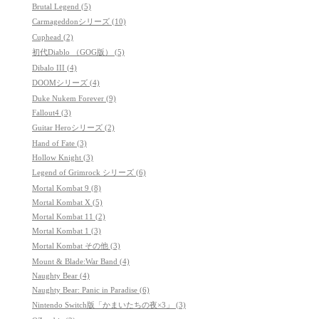
Brutal Legend (5)
Carmageddonシリーズ (10)
Cuphead (2)
初代Diablo （GOG版） (5)
Dibalo III (4)
DOOMシリーズ (4)
Duke Nukem Forever (9)
Fallout4 (3)
Guitar Heroシリーズ (2)
Hand of Fate (3)
Hollow Knight (3)
Legend of Grimrock シリーズ (6)
Mortal Kombat 9 (8)
Mortal Kombat X (5)
Mortal Kombat 11 (2)
Mortal Kombat 1 (3)
Mortal Kombat その他 (3)
Mount & Blade:War Band (4)
Naughty Bear (4)
Naughty Bear: Panic in Paradise (6)
Nintendo Switch版「かまいたちの夜×3」 (3)