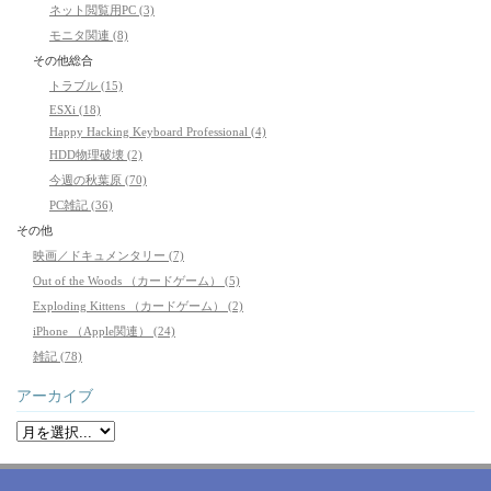
ネット閲覧用PC (3)
モニタ関連 (8)
その他総合
トラブル (15)
ESXi (18)
Happy Hacking Keyboard Professional (4)
HDD物理破壊 (2)
今週の秋葉原 (70)
PC雑記 (36)
その他
映画／ドキュメンタリー (7)
Out of the Woods （カードゲーム） (5)
Exploding Kittens （カードゲーム） (2)
iPhone （Apple関連） (24)
雑記 (78)
アーカイブ